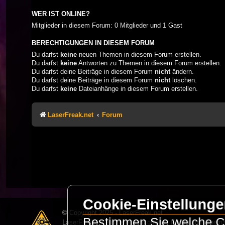
WER IST ONLINE?
Mitglieder in diesem Forum: 0 Mitglieder und 1 Gast
BERECHTIGUNGEN IN DIESEM FORUM
Du darfst
keine
neuen Themen in diesem Forum erstellen.
Du darfst
keine
Antworten zu Themen in diesem Forum erstellen.
Du darfst deine Beiträge in diesem Forum
nicht
ändern.
Du darfst deine Beiträge in diesem Forum
nicht
löschen.
Du darfst
keine
Dateianhänge in diesem Forum erstellen.
LaserFreak.net
Forum
Cookie-Einstellung
© Copyright 2025 - LaserFreak.net
Bestimmen Sie welche Co
LaserFreak ist ein freies und offenes Forum zum Thema 