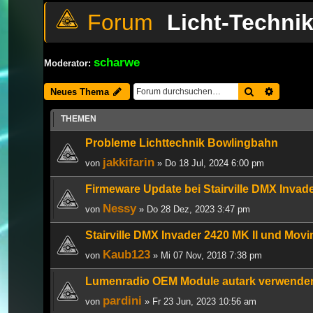
Licht-Techni
scharwe
Moderator:
Suche
Erweiter
Neues Thema
THEMEN
Probleme Lichttechnik Bowlingbahn
jakkifarin
von
» Do 18 Jul, 2024 6:00 pm
Firmeware Update bei Stairville DMX Invade
Nessy
von
» Do 28 Dez, 2023 3:47 pm
Stairville DMX Invader 2420 MK II und Mov
Kaub123
von
» Mi 07 Nov, 2018 7:38 pm
Lumenradio OEM Module autark verwende
pardini
von
» Fr 23 Jun, 2023 10:56 am