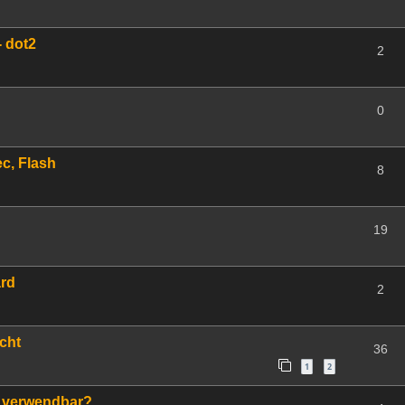
- dot2
2
0
ec, Flash
8
19
ard
2
cht
36
1
2
 verwendbar?