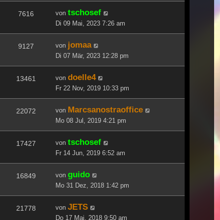
tschosef
von
7616
Di 09 Mai, 2023 7:26 am
jomaa
von
9127
Di 07 Mär, 2023 12:28 pm
doelle4
von
13461
Fr 22 Nov, 2019 10:33 pm
Marcsanostraoffice
von
22072
Mo 08 Jul, 2019 4:21 pm
tschosef
von
17427
Fr 14 Jun, 2019 6:52 am
guido
von
16849
Mo 31 Dez, 2018 1:42 pm
JETS
von
21778
Do 17 Mai, 2018 9:50 am