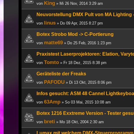
King
von
» Mi 26 Nov, 2014 3:29 am
Neuvorstellung DMX Pult von MA Lighting 
linus
von
» Do 09 Apr, 2015 8:27 pm
Botex Strobo Mod -> C-Portierung
matte69
von
» Do 25 Feb, 2016 1:23 pm
Praxistest Laserprojektoren: Elation, Varyt
Tomto
von
» Fr 18 Dez, 2015 8:38 pm
Geräteliste der Freaks
PAFODU
von
» Di 13 Okt, 2015 8:06 pm
Infos gesucht: ASM 48 Cannel Lightkeybo
63Amp
von
» So 03 Mai, 2015 10:08 am
Botex 1216 Exxtreme Version - Tester gesu
breti
von
» Mo 18 Okt, 2004 2:30 am
Lumax mit welchem DMX-Steuerprogramm