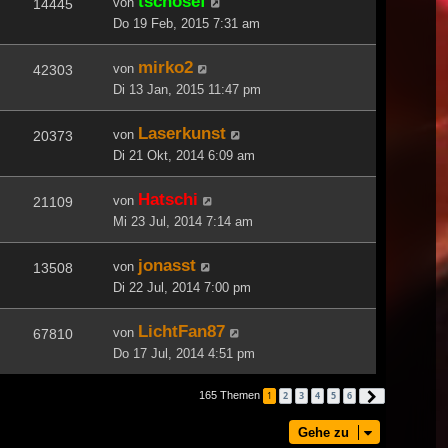
tschosef
von
14445
Do 19 Feb, 2015 7:31 am
mirko2
von
42303
Di 13 Jan, 2015 11:47 pm
Laserkunst
von
20373
Di 21 Okt, 2014 6:09 am
Hatschi
von
21109
Mi 23 Jul, 2014 7:14 am
jonasst
von
13508
Di 22 Jul, 2014 7:00 pm
LichtFan87
von
67810
Do 17 Jul, 2014 4:51 pm
165 Themen
1
2
3
4
5
6
Nächste
Gehe zu