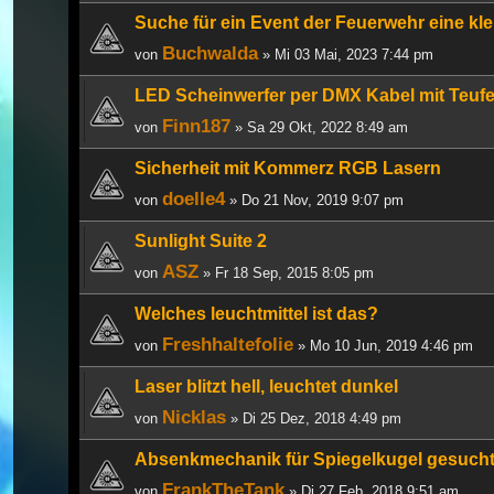
Suche für ein Event der Feuerwehr eine kle
Buchwalda
von
» Mi 03 Mai, 2023 7:44 pm
LED Scheinwerfer per DMX Kabel mit Teufe
Finn187
von
» Sa 29 Okt, 2022 8:49 am
Sicherheit mit Kommerz RGB Lasern
doelle4
von
» Do 21 Nov, 2019 9:07 pm
Sunlight Suite 2
ASZ
von
» Fr 18 Sep, 2015 8:05 pm
Welches leuchtmittel ist das?
Freshhaltefolie
von
» Mo 10 Jun, 2019 4:46 pm
Laser blitzt hell, leuchtet dunkel
Nicklas
von
» Di 25 Dez, 2018 4:49 pm
Absenkmechanik für Spiegelkugel gesucht
FrankTheTank
von
» Di 27 Feb, 2018 9:51 am