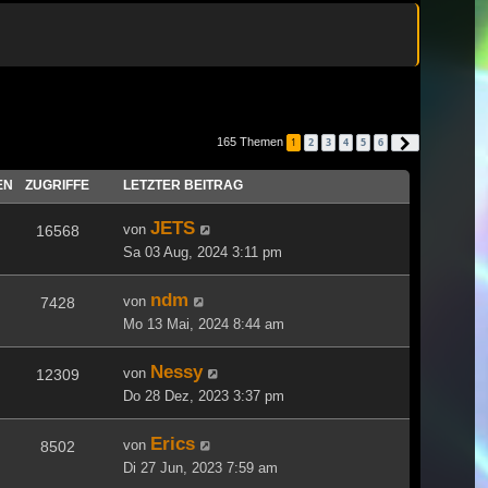
165 Themen
1
2
3
4
5
6
Nächste
EN
ZUGRIFFE
LETZTER BEITRAG
JETS
von
16568
Sa 03 Aug, 2024 3:11 pm
ndm
von
7428
Mo 13 Mai, 2024 8:44 am
Nessy
von
12309
Do 28 Dez, 2023 3:37 pm
Erics
von
8502
Di 27 Jun, 2023 7:59 am