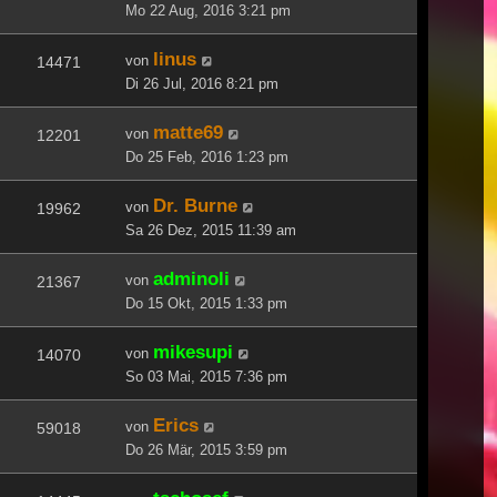
Mo 22 Aug, 2016 3:21 pm
linus
von
14471
Di 26 Jul, 2016 8:21 pm
matte69
von
12201
Do 25 Feb, 2016 1:23 pm
Dr. Burne
von
19962
Sa 26 Dez, 2015 11:39 am
adminoli
von
21367
Do 15 Okt, 2015 1:33 pm
mikesupi
von
14070
So 03 Mai, 2015 7:36 pm
Erics
von
59018
Do 26 Mär, 2015 3:59 pm