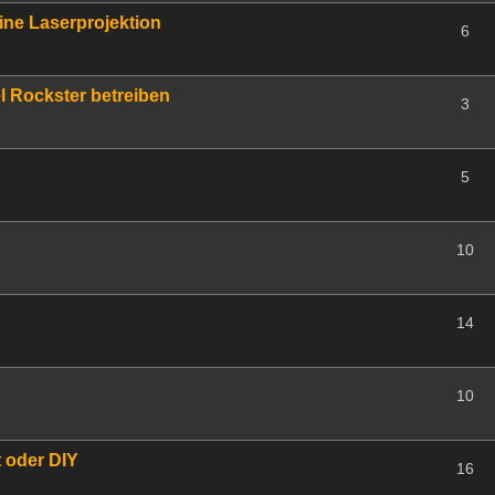
ine Laserprojektion
6
l Rockster betreiben
3
5
10
14
10
 oder DIY
16