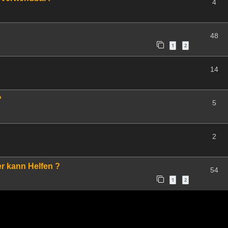
4
48
1
2
14
?
5
2
er kann Helfen ?
54
1
2