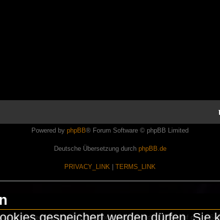
Powered by
phpBB
® Forum Software © phpBB Limited
Deutsche Übersetzung durch
phpBB.de
PRIVACY_LINK
|
TERMS_LINK
en
okies gespeichert werden dürfen. Sie 
Lasershowtechnik. Wir sind nicht kommerziell und die Banner auf dieser Seit