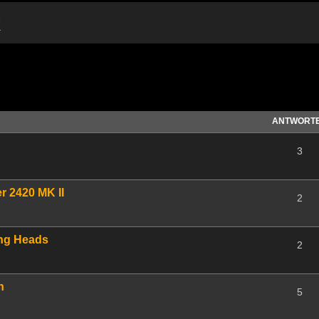
k
te Suche
ANTWORT
3
r 2420 MK II
2
ing Heads
2
n
5