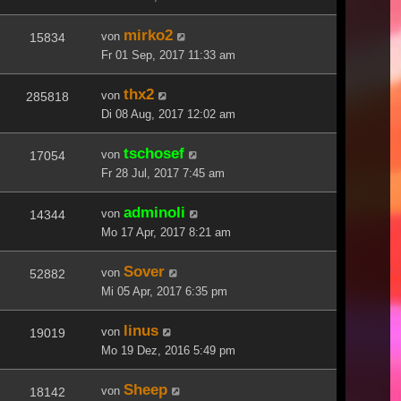
mirko2
von
15834
Fr 01 Sep, 2017 11:33 am
thx2
von
285818
Di 08 Aug, 2017 12:02 am
tschosef
von
17054
Fr 28 Jul, 2017 7:45 am
adminoli
von
14344
Mo 17 Apr, 2017 8:21 am
Sover
von
52882
Mi 05 Apr, 2017 6:35 pm
linus
von
19019
Mo 19 Dez, 2016 5:49 pm
Sheep
von
18142