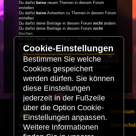
Du darfst
keine
neuen Themen in diesem Forum
erstellen.
Du darfst
keine
Antworten zu Themen in diesem Forum
erstellen.
Du darfst deine Beiträge in diesem Forum
nicht
ändern.
Du darfst deine Beiträge in diesem Forum
nicht
löschen.
Du darfst
keine
Dateianhänge in diesem Forum
erstellen.
Cookie-Einstellungen
LaserFreak.net
Forum
Bestimmen Sie welche
Cookies gespeichert
Powered by
phpBB
® Forum Software © phpBB
Limited
werden dürfen. Sie können
Deutsche Übersetzung durch
phpBB.de
diese Einstellungen
PRIVACY_LINK
|
TERMS_LINK
jederzeit in der Fußzeile
über die Option Cookie-
© Copyright 2025 -
Impressum
LaserFreak.net
Einstellungen anpassen.
LaserFreak ist ein freies und
Datenschut
offenes Forum zum Thema
Weitere Informationen
Lasershowtechnik. Wir sind nicht