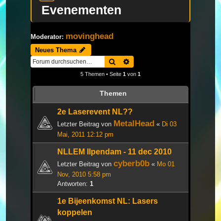
Evenementen
movinghead
Moderator:
Neues Thema
Suche
Erweiterte Suche
5 Themen • Seite
1
von
1
Themen
2e Laserevent NL??
MetalHead
Letzter Beitrag von
«
Di 03
Mai, 2011 12:12 pm
NLLEM Ilpendam - 11 dec 2010
cyberb0b
Letzter Beitrag von
«
Mo 01
Nov, 2010 5:58 pm
Antworten:
1
1e Bijeenkomst NL: Lasers
koppelen