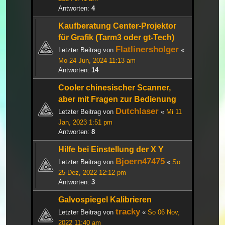
Antworten:
4
Kaufberatung Center-Projektor
für Grafik (Tarm3 oder gt-Tech)
Flatlinersholger
Letzter Beitrag von
«
Mo 24 Jun, 2024 11:13 am
Antworten:
14
Cooler chinesischer Scanner,
aber mit Fragen zur Bedienung
Dutchlaser
Letzter Beitrag von
«
Mi 11
Jan, 2023 1:51 pm
Antworten:
8
Hilfe bei Einstellung der X Y
Bjoern47475
Letzter Beitrag von
«
So
25 Dez, 2022 12:12 pm
Antworten:
3
Galvospiegel Kalibrieren
tracky
Letzter Beitrag von
«
So 06 Nov,
2022 11:40 am