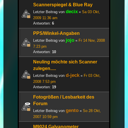
Scannerspiegel & Blue Ray
decix
Letzter Beitrag von
«
Sa 03 Okt,
2009 11:36 am
Antworten:
6
PPS/Winkel-Angaben
jojo
Letzter Beitrag von
«
Fr 14 Nov, 2008
7:23 pm
Antworten:
10
Neuling möchte sich Scanner
zulegen.....
d-jeck
Letzter Beitrag von
«
Fr 03 Okt,
2008 7:53 pm
Antworten:
19
Fotogrößen / Lesbarkeit des
Forum
gento
Letzter Beitrag von
«
So 28 Okt,
2007 10:59 pm
M9024 Galvanometer