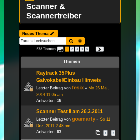
Scanner &
Scannertreiber
Neues Thema
Suche
Erweiterte Suche
578 Themen
1
2
3
4
5
Seite
1
von
20
Nächste
…
Themen
Raytrack 35Plus
Galvokabel/Einbau Hinweis
fesix
Letzter Beitrag von
«
Mo 26 Mai,
2014 11:05 am
Antworten:
18
Scanner Test II am 26.3.2011
goamarty
Letzter Beitrag von
«
So 11
Dez, 2011 2:48 am
Antworten:
63
1
2