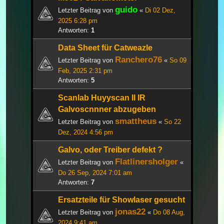
guido
Letzter Beitrag von
«
Di 02 Dez,
2025 6:28 pm
Antworten:
1
Data Sheet für Catweazle
Ranchero76
Letzter Beitrag von
«
So 09
Feb, 2025 2:31 pm
Antworten:
5
Scanlab Huyyscan II IR
Galvoscnnner abzugeben
smattheus
Letzter Beitrag von
«
So 22
Dez, 2024 4:56 pm
Galvo, oder Treiber defekt ?
Flatlinersholger
Letzter Beitrag von
«
Do 26 Sep, 2024 7:01 am
Antworten:
7
Ersatzteile für Showlaser gesucht
jonas22
Letzter Beitrag von
«
Do 08 Aug,
2024 9:41 am