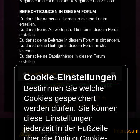
Mitglieder in diesem Forum: 0 Mitglieder und 2 Gäste
BERECHTIGUNGEN IN DIESEM FORUM
Du darfst
keine
neuen Themen in diesem Forum
erstellen.
Du darfst
keine
Antworten zu Themen in diesem Forum
erstellen.
Du darfst deine Beiträge in diesem Forum
nicht
ändern.
Du darfst deine Beiträge in diesem Forum
nicht
löschen.
Du darfst
keine
Dateianhänge in diesem Forum
erstellen.
LaserFreak.net
Forum
Cookie-Einstellungen
Powered by
phpBB
® Forum Software © phpBB
Bestimmen Sie welche
Limited
Cookies gespeichert
Deutsche Übersetzung durch
phpBB.de
PRIVACY_LINK
|
TERMS_LINK
werden dürfen. Sie können
diese Einstellungen
jederzeit in der Fußzeile
© Copyright 2025 -
Impressum
LaserFreak.net
über die Option Cookie-
LaserFreak ist ein freies und