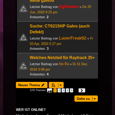
Neue galvos
lightwave
Letzter Beitrag von
«
Do 25
Jun, 2020 9:25 pm
Antworten:
2
Suche: CT6215HP Galvo (auch
Defekt)
LaserFreak92
Letzter Beitrag von
«
Fr
03 Apr, 2020 5:27 pm
Antworten:
3
Welches Netzteil für Raytrack 35+
to-fu
Letzter Beitrag von
«
Di 31 Dez,
2019 3:08 pm
Antworten:
4
Neues Thema
578 Themen
1
2
3
4
5
Seite
1
von
20
Nächste
…
Gehe zu
WER IST ONLINE?