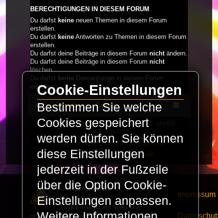
BERECHTIGUNGEN IN DIESEM FORUM
Du darfst
keine
neuen Themen in diesem Forum
erstellen.
Du darfst
keine
Antworten zu Themen in diesem Forum
erstellen.
Du darfst deine Beiträge in diesem Forum
nicht
ändern.
Du darfst deine Beiträge in diesem Forum
nicht
löschen.
Du darfst
keine
Dateianhänge in diesem Forum
Cookie-Einstellungen
erstellen.
Bestimmen Sie welche
LaserFreak.net
Forum
Cookies gespeichert
Powered by
phpBB
® Forum Software © phpBB
Limited
werden dürfen. Sie können
Deutsche Übersetzung durch
phpBB.de
diese Einstellungen
PRIVACY_LINK
|
TERMS_LINK
jederzeit in der Fußzeile
über die Option Cookie-
© Copyright 2025 -
Impressum
LaserFreak.net
Einstellungen anpassen.
LaserFreak ist ein freies und
Weitere Informationen
Datenschut
offenes Forum zum Thema