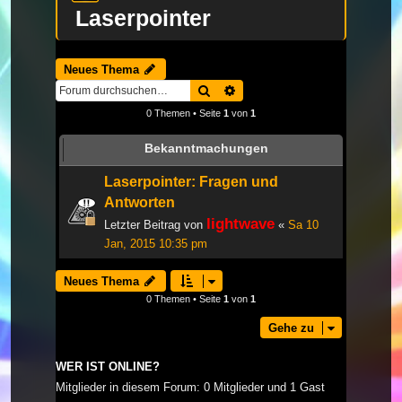
Laserpointer
Neues Thema
Suche
Erweiterte Suche
0 Themen • Seite
1
von
1
Bekanntmachungen
Laserpointer: Fragen und
Antworten
lightwave
Letzter Beitrag von
«
Sa 10
Jan, 2015 10:35 pm
Neues Thema
0 Themen • Seite
1
von
1
Gehe zu
WER IST ONLINE?
Mitglieder in diesem Forum: 0 Mitglieder und 1 Gast