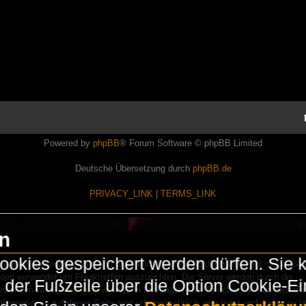
Powered by
phpBB
® Forum Software © phpBB Limited
Deutsche Übersetzung durch
phpBB.de
PRIVACY_LINK
|
TERMS_LINK
en
okies gespeichert werden dürfen. Sie 
Lasershowtechnik. Wir sind nicht kommerziell und die Banner auf dieser Seit
rden verwendet um Freaktreffen auszurichten. Die Server werden durch die
in der Fußzeile über die Option Cookie-E
erwenden wir
HomepageEasy
. Wenn Ihr Fragen oder Beschwerden zu LaserFr
nformationen auf dieser Seite sind urheberrechtlich geschützt und dürfen nicht