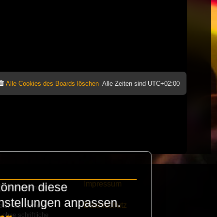
Alle Cookies des Boards löschen
Alle Zeiten sind
UTC+02:00
Impressum
können diese
e finanzieren die
instellungen anpassen.
Datenschutz
eak habt schickt
 ohne schriftliche