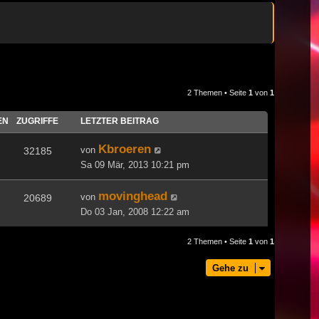
2 Themen • Seite
1
von
1
EN
ZUGRIFFE
LETZTER BEITRAG
Kbroeren
von
32185
Sa 09 Mär, 2013 10:21 pm
movinghead
von
20689
Do 03 Jan, 2008 12:22 am
2 Themen • Seite
1
von
1
Gehe zu