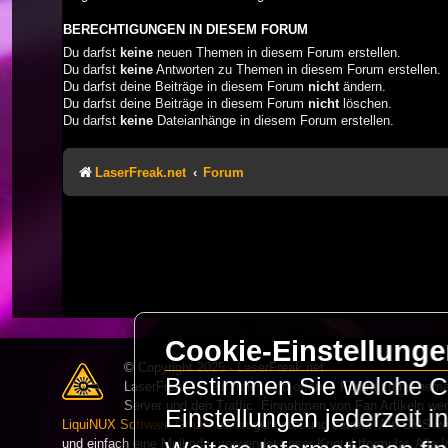
BERECHTIGUNGEN IN DIESEM FORUM
Du darfst
keine
neuen Themen in diesem Forum erstellen.
Du darfst
keine
Antworten zu Themen in diesem Forum erstellen.
Du darfst deine Beiträge in diesem Forum
nicht
ändern.
Du darfst deine Beiträge in diesem Forum
nicht
löschen.
Du darfst
keine
Dateianhänge in diesem Forum erstellen.
LaserFreak.net
Forum
Cookie-Einstellung
© Copyright 2025 - LaserFreak.net
Bestimmen Sie welche Co
LaserFreak ist ein freies und offenes Forum zum Thema 
Server und den Traffic. Einnahmen von Fan Artikeln we
Einstellungen jederzeit 
LiquiNUX Software GmbH Berlin
gehostet und betreut. Als CMS v
und einfach eine Mail oder verwendet unser Kontaktformular. Alle I