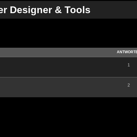
er Designer & Tools
te Suche
ANTWORT
1
2