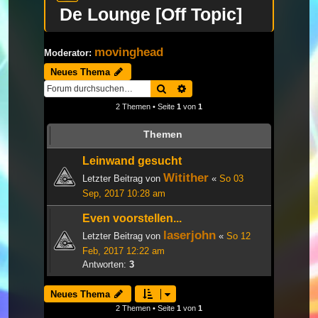
De Lounge [Off Topic]
movinghead
Moderator:
Neues Thema
Suche
Erweiterte Suche
2 Themen • Seite
1
von
1
Themen
Leinwand gesucht
Witither
Letzter Beitrag von
«
So 03
Sep, 2017 10:28 am
Even voorstellen...
laserjohn
Letzter Beitrag von
«
So 12
Feb, 2017 12:22 am
Antworten:
3
Neues Thema
2 Themen • Seite
1
von
1