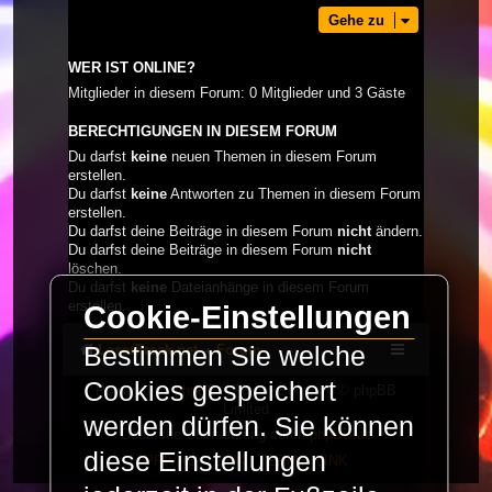
Gehe zu
WER IST ONLINE?
Mitglieder in diesem Forum: 0 Mitglieder und 3 Gäste
BERECHTIGUNGEN IN DIESEM FORUM
Du darfst
keine
neuen Themen in diesem Forum
erstellen.
Du darfst
keine
Antworten zu Themen in diesem Forum
erstellen.
Du darfst deine Beiträge in diesem Forum
nicht
ändern.
Du darfst deine Beiträge in diesem Forum
nicht
löschen.
Du darfst
keine
Dateianhänge in diesem Forum
erstellen.
Cookie-Einstellungen
LaserFreak.net
Forum
Bestimmen Sie welche
Cookies gespeichert
Powered by
phpBB
® Forum Software © phpBB
Limited
werden dürfen. Sie können
Deutsche Übersetzung durch
phpBB.de
diese Einstellungen
PRIVACY_LINK
|
TERMS_LINK