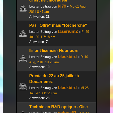
Cherche , moi aussi
kl79
Letzter Beitrag von
«
Mo 01 Aug,
2011 8:47 am
Antworten:
21
Pas "Offre" mais "Recherche"
laserium2
Letzter Beitrag von
«
Fr 29
Jul, 2011 7:18 am
Antworten:
7
Ils ont licencier Nounours
blackbird
Letzter Beitrag von
«
Di 10
Aug, 2010 10:25 am
Antworten:
10
Presta du 22 au 25 juillet à
Douarnenez
blackbird
Letzter Beitrag von
«
Mi 28
Jul, 2010 11:28 pm
Antworten:
28
Technicien R&D optique - Oise
cobras62