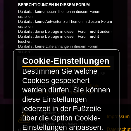
BERECHTIGUNGEN IN DIESEM FORUM
Du darfst
keine
neuen Themen in diesem Forum
erstellen.
Du darfst
keine
Antworten zu Themen in diesem Forum
erstellen.
Du darfst deine Beiträge in diesem Forum
nicht
ändern.
Du darfst deine Beiträge in diesem Forum
nicht
löschen.
Du darfst
keine
Dateianhänge in diesem Forum
erstellen.
Cookie-Einstellungen
LaserFreak.net
Forum
Bestimmen Sie welche
Powered by
phpBB
® Forum Software © phpBB
Limited
Cookies gespeichert
Deutsche Übersetzung durch
phpBB.de
werden dürfen. Sie können
PRIVACY_LINK
|
TERMS_LINK
diese Einstellungen
jederzeit in der Fußzeile
© Copyright 2025 -
Impressum
über die Option Cookie-
LaserFreak.net
LaserFreak ist ein freies und
Einstellungen anpassen.
Datenschut
offenes Forum zum Thema