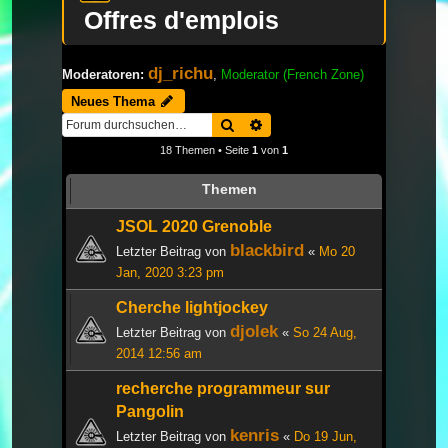
Offres d'emplois
dj_richu
Moderatoren:
,
Moderator (French Zone)
Neues Thema
Suche
Erweiterte Suche
18 Themen • Seite
1
von
1
Themen
JSOL 2020 Grenoble
blackbird
Letzter Beitrag von
«
Mo 20
Jan, 2020 3:23 pm
Cherche lightjockey
djolek
Letzter Beitrag von
«
So 24 Aug,
2014 12:56 am
recherche programmeur sur
Pangolin
kenris
Letzter Beitrag von
«
Do 19 Jun,