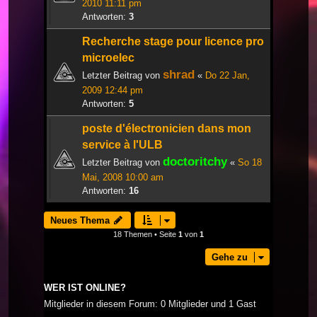
2010 11:11 pm
Antworten:
3
Recherche stage pour licence pro
microelec
shrad
Letzter Beitrag von
«
Do 22 Jan,
2009 12:44 pm
Antworten:
5
poste d'électronicien dans mon
service à l'ULB
doctoritchy
Letzter Beitrag von
«
So 18
Mai, 2008 10:00 am
Antworten:
16
Neues Thema
18 Themen • Seite
1
von
1
Gehe zu
WER IST ONLINE?
Mitglieder in diesem Forum: 0 Mitglieder und 1 Gast