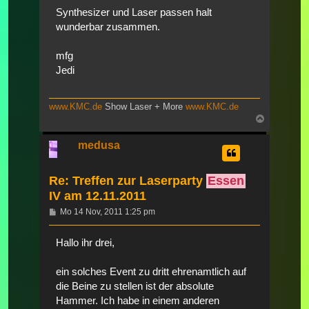
Synthesizer und Laser passen halt
wunderbar zusammen.
mfg
Jedi
www.KMC.de
Show Laser + More
www.KMC.de
Nach
oben
medusa
Re: Treffen zur Laserparty
Essen
IV am 12.11.2011
Beitrag
Mo 14 Nov, 2011 1:25 pm
Hallo ihr drei,
ein solches Event zu dritt ehrenamtlich auf
die Beine zu stellen ist der absolute
Hammer. Ich habe in einem anderen