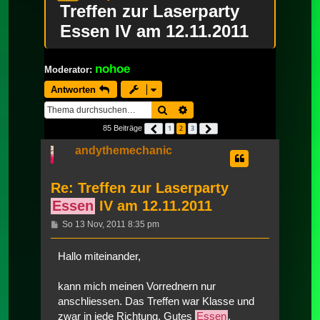
Treffen zur Laserparty
Essen IV am 12.11.2011
nohoe
Moderator:
Antworten
Suche
Erweiterte Suche
85 Beiträge
1
2
3
Vorherige
Nächste
andythemechanic
Re: Treffen zur Laserparty
Essen
IV am 12.11.2011
Beitrag
So 13 Nov, 2011 8:35 pm
Hallo miteinander,
kann mich meinen Vorrednern nur
anschliessen. Das Treffen war Klasse und
zwar in jede Richtung. Gutes
Essen
,