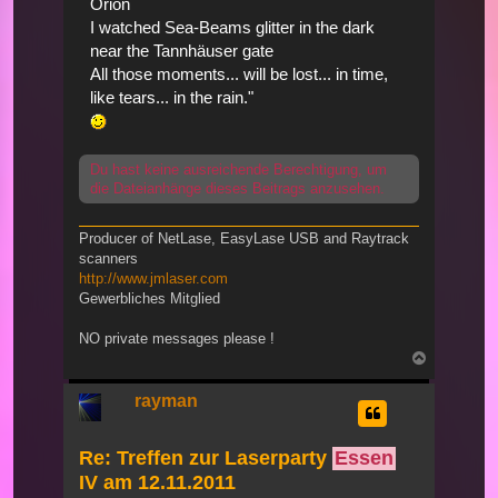
Orion
I watched Sea-Beams glitter in the dark
near the Tannhäuser gate
All those moments... will be lost... in time,
like tears... in the rain."
Du hast keine ausreichende Berechtigung, um
die Dateianhänge dieses Beitrags anzusehen.
Producer of NetLase, EasyLase USB and Raytrack
scanners
http://www.jmlaser.com
Gewerbliches Mitglied
NO private messages please !
Nach
oben
rayman
Re: Treffen zur Laserparty
Essen
IV am 12.11.2011