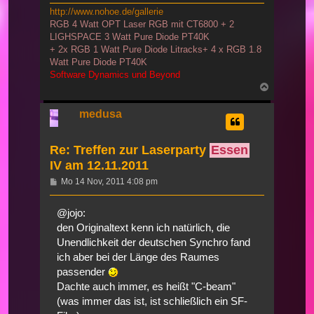
http://www.nohoe.de/gallerie
RGB 4 Watt OPT Laser RGB mit CT6800 + 2
LIGHSPACE 3 Watt Pure Diode PT40K
+ 2x RGB 1 Watt Pure Diode Litracks+ 4 x RGB 1.8
Watt Pure Diode PT40K
Software Dynamics und Beyond
Nach
oben
medusa
Re: Treffen zur Laserparty
Essen
IV am 12.11.2011
Beitrag
Mo 14 Nov, 2011 4:08 pm
@jojo:
den Originaltext kenn ich natürlich, die
Unendlichkeit der deutschen Synchro fand
ich aber bei der Länge des Raumes
passender
Dachte auch immer, es heißt "C-beam"
(was immer das ist, ist schließlich ein SF-