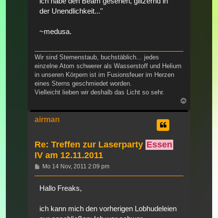
ich habe den Beam gesehen, glitzernd in
der Unendlichkeit..."
~medusa.
Wir sind Sternenstaub, buchstäblich... jedes
einzelne Atom schwerer als Wasserstoff und Helium
in unseren Körpern ist im Fusionsfeuer im Herzen
eines Sterns geschmiedet worden.
Vielleicht lieben wir deshalb das Licht so sehr.
Nach
oben
airman
Re: Treffen zur Laserparty
Essen
IV am 12.11.2011
Beitrag
Mo 14 Nov, 2011 2:09 pm
Hallo Freaks,
ich kann mich den vorherigen Lobhudeleien