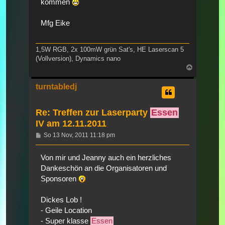
kommen
Mfg Eike
1,5W RGB, 2x 100mW grün Sat's, HE Laserscan 5
(Vollversion), Dynamics nano
Nach
oben
turntabledj
Re: Treffen zur Laserparty
Essen
IV am 12.11.2011
Beitrag
So 13 Nov, 2011 11:18 pm
Von mir und Jeanny auch ein herzliches
Dankeschön an die Organisatoren und
Sponsoren
Dickes Lob !
- Geile Location
- Super klasse
Essen