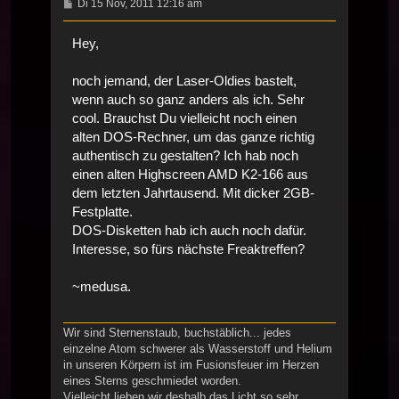
Beitrag
Di 15 Nov, 2011 12:16 am
Hey,
noch jemand, der Laser-Oldies bastelt,
wenn auch so ganz anders als ich. Sehr
cool. Brauchst Du vielleicht noch einen
alten DOS-Rechner, um das ganze richtig
authentisch zu gestalten? Ich hab noch
einen alten Highscreen AMD K2-166 aus
dem letzten Jahrtausend. Mit dicker 2GB-
Festplatte.
DOS-Disketten hab ich auch noch dafür.
Interesse, so fürs nächste Freaktreffen?
~medusa.
Wir sind Sternenstaub, buchstäblich... jedes
einzelne Atom schwerer als Wasserstoff und Helium
in unseren Körpern ist im Fusionsfeuer im Herzen
eines Sterns geschmiedet worden.
Vielleicht lieben wir deshalb das Licht so sehr.