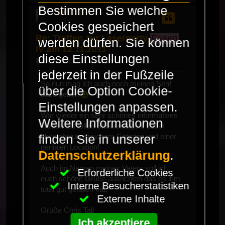
oben
Bestimmen Sie welche
ChrisTall
Cookies gespeichert
Re: Treffen zur Laserparty
Essen
werden dürfen. Sie können
IV am 12.11.2011
diese Einstellungen
Beitrag
Di 15 Nov, 2011 10:48 am
jederzeit in der Fußzeile
So nun mag ich auch noch meinen Senf
über die Option Cookie-
dazu geben
Einstellungen anpassen.
War wieder ein sehr schönes informatives
Weitere Informationen
Treffen mit tollen Showeinlagen, super
abwechslungsreichem Catering und einer
finden Sie in unserer
genialen Location!
Datenschutzerklärung
.
Auch im Namen meines Vaters soll ich
Erforderliche Cookies
euch schöne Grüße ausrichten das es ihm
Interne Besucherstatistiken
total gut gefallen hat.
Externe Inhalte
Grüße Chris Tall
Ich akzeptiere