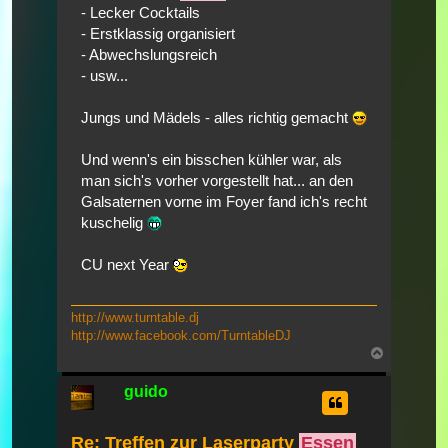
- Lecker Cocktails
- Erstklassig organisiert
- Abwechslungsreich
- usw...
Jungs und Mädels - alles richtig gemacht
Und wenn's ein bisschen kühler war, als
man sich's vorher vorgestellt hat... an den
Galsaternen vorne im Foyer fand ich's recht
kuschelig
CU next Year
http://www.turntable.dj
http://www.facebook.com/TurntableDJ
Nach
oben
guido
Re: Treffen zur Laserparty
Essen