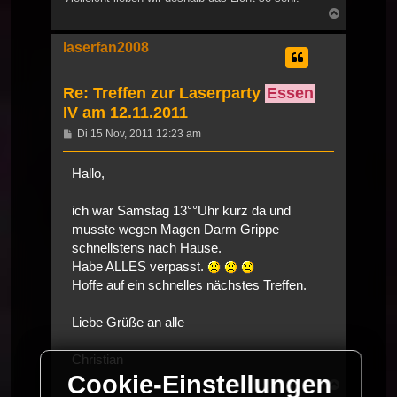
Nach
oben
laserfan2008
Re: Treffen zur Laserparty
Essen
IV am 12.11.2011
Beitrag
Di 15 Nov, 2011 12:23 am
Hallo,
ich war Samstag 13°°Uhr kurz da und
musste wegen Magen Darm Grippe
schnellstens nach Hause.
Habe ALLES verpasst.
Hoffe auf ein schnelles nächstes Treffen.
Liebe Grüße an alle
Christian
Cookie-Einstellungen
Nach