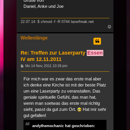
Grüße von
Daniel, Anke und Joe
22.07.14: $ chmod -f -R 0744 laserfreak.net
Nach
oben
Wellenlänge
Re: Treffen zur Laserparty
Essen
IV am 12.11.2011
Beitrag
Mo 14 Nov, 2011 10:39 pm
Für mich war es zwar das erste mal aber
ich denke eine Kirche ist mit der beste Platz
um eine Laserparty zu veranstalten. Das
geniale spirituelle Gefühl, das man hat,
wenn man soetwas das erste mal richtig
sieht, passt da gut zum Ort.
Hat mir sehr
gut gefallen!
andythemechanic hat geschrieben: