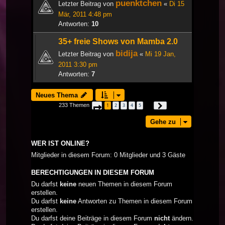
puenktchen
Letzter Beitrag von
«
Di 15
Mär, 2011 4:48 pm
Antworten:
10
35+ freie Shows von Mamba 2.0
bidija
Letzter Beitrag von
«
Mi 19 Jan,
2011 3:30 pm
Antworten:
7
Neues Thema
233 Themen
1
2
3
4
5
Seite
1
von
8
Nächste
…
Gehe zu
WER IST ONLINE?
Mitglieder in diesem Forum: 0 Mitglieder und 3 Gäste
BERECHTIGUNGEN IN DIESEM FORUM
Du darfst
keine
neuen Themen in diesem Forum
erstellen.
Du darfst
keine
Antworten zu Themen in diesem Forum
erstellen.
Du darfst deine Beiträge in diesem Forum
nicht
ändern.