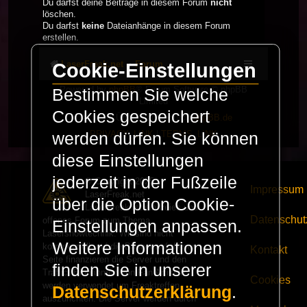
Du darfst deine Beiträge in diesem Forum
nicht
löschen.
Du darfst
keine
Dateianhänge in diesem Forum
erstellen.
LaserFreak.net
Forum
Cookie-Einstellungen
Powered by
phpBB
® Forum Software © phpBB
Bestimmen Sie welche
Limited
Cookies gespeichert
Deutsche Übersetzung durch
phpBB.de
PRIVACY_LINK
|
TERMS_LINK
werden dürfen. Sie können
diese Einstellungen
jederzeit in der Fußzeile
© Copyright 2025 -
Impressum
LaserFreak.net
über die Option Cookie-
LaserFreak ist ein freies und
Datenschut
offenes Forum zum Thema
Einstellungen anpassen.
Lasershowtechnik. Wir sind nicht
Weitere Informationen
kommerziell und die Banner auf dieser
Kontakt
Seite finanzieren die Server und den
finden Sie in unserer
Traffic. Einnahmen von Fan Artikeln
Cookies
werden verwendet um Freaktreffen
Datenschutzerklärung
.
auszurichten. Die Server werden durch