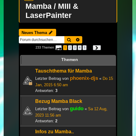
Mamba / MIII &
LaserPainter
Neues Thema
Suche
Erweiterte Suche
233 Themen
1
2
3
4
5
Seite
1
von
8
Nächste
…
Themen
Tauschthema für Mamba
phoenix-djs
Letzter Beitrag von
«
Do 15
Jan, 2015 6:50 am
Antworten:
3
Bezug Mamba Black
guido
Letzter Beitrag von
«
Sa 12 Aug,
2023 11:56 am
Antworten:
2
Infos zu Mamba..