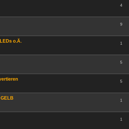
4
9
 LEDs o.Ä.
1
5
ertieren
5
n GELB
1
1