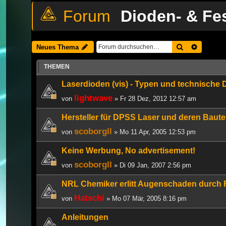
Dioden- & Fe
Suche
Erweiter
Neues Thema
THEMEN
Laserdioden (vis) - Typen und technische
lightwave
von
» Fr 28 Dez, 2012 12:57 am
Hersteller für DPSS Laser und deren Baute
scoborgll
von
» Mo 11 Apr, 2005 12:53 pm
Keine Werbung, No advertisement!
scoborgll
von
» Di 09 Jan, 2007 2:56 pm
NRL Chemiker erlitt Augenschaden durch F
Hatschi
von
» Mo 07 Mär, 2005 8:16 pm
Anleitungen