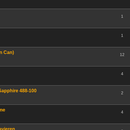
1
1
n Can)
12
4
Sapphire 488-100
2
eme
4
avieren