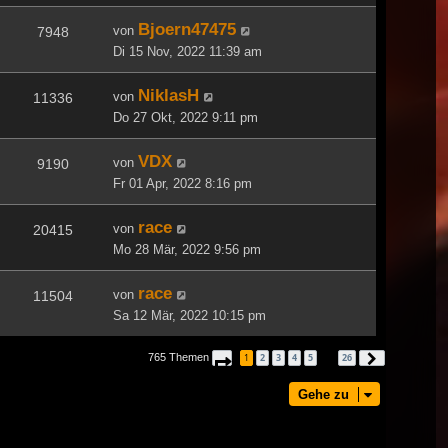
Bjoern47475
von
7948
Di 15 Nov, 2022 11:39 am
NiklasH
von
11336
Do 27 Okt, 2022 9:11 pm
VDX
von
9190
Fr 01 Apr, 2022 8:16 pm
race
von
20415
Mo 28 Mär, 2022 9:56 pm
race
von
11504
Sa 12 Mär, 2022 10:15 pm
765 Themen
1
2
3
4
5
26
Seite
1
von
26
Nächste
…
Gehe zu