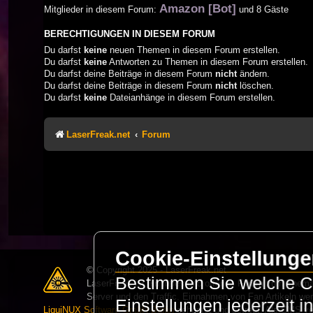
Amazon [Bot]
Mitglieder in diesem Forum:
und 8 Gäste
BERECHTIGUNGEN IN DIESEM FORUM
Du darfst
keine
neuen Themen in diesem Forum erstellen.
Du darfst
keine
Antworten zu Themen in diesem Forum erstellen.
Du darfst deine Beiträge in diesem Forum
nicht
ändern.
Du darfst deine Beiträge in diesem Forum
nicht
löschen.
Du darfst
keine
Dateianhänge in diesem Forum erstellen.
LaserFreak.net
Forum
Cookie-Einstellung
© Copyright 2025 - LaserFreak.net
Bestimmen Sie welche Co
LaserFreak ist ein freies und offenes Forum zum Thema 
Server und den Traffic. Einnahmen von Fan Artikeln we
Einstellungen jederzeit 
LiquiNUX Software GmbH Berlin
gehostet und betreut. Als CMS v