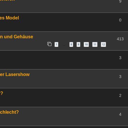
9
es Model
0
en und Gehäuse
413
1
8
9
10
11
12
…
3
ner Lasershow
3
r?
2
schlecht?
4