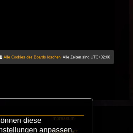
Alle Cookies des Boards löschen
Alle Zeiten sind
UTC+02:00
Impressum
können diese
e finanzieren die
instellungen anpassen.
Datenschutz
eak habt schickt