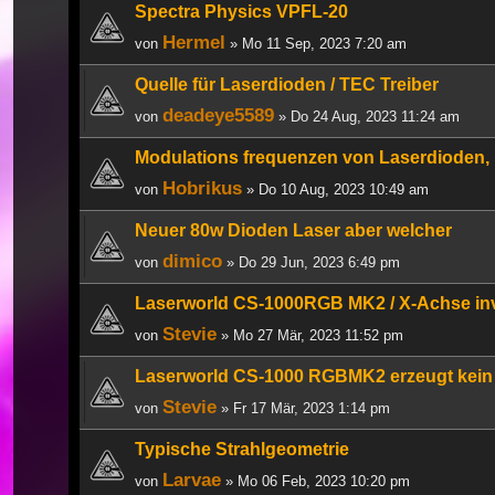
Spectra Physics VPFL-20
Hermel
von
» Mo 11 Sep, 2023 7:20 am
Quelle für Laserdioden / TEC Treiber
deadeye5589
von
» Do 24 Aug, 2023 11:24 am
Modulations frequenzen von Laserdioden,
Hobrikus
von
» Do 10 Aug, 2023 10:49 am
Neuer 80w Dioden Laser aber welcher
dimico
von
» Do 29 Jun, 2023 6:49 pm
Laserworld CS-1000RGB MK2 / X-Achse inv
Stevie
von
» Mo 27 Mär, 2023 11:52 pm
Laserworld CS-1000 RGBMK2 erzeugt kei
Stevie
von
» Fr 17 Mär, 2023 1:14 pm
Typische Strahlgeometrie
Larvae
von
» Mo 06 Feb, 2023 10:20 pm