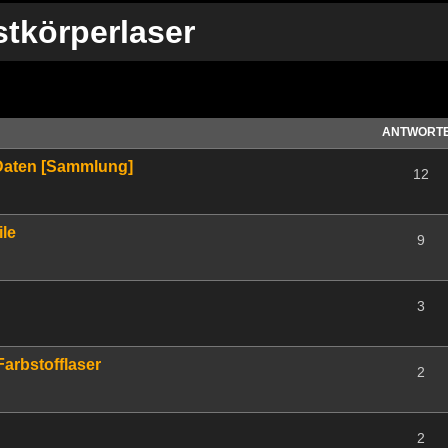
stkörperlaser
te Suche
ANTWORT
 Daten [Sammlung]
12
ile
9
3
arbstofflaser
2
2