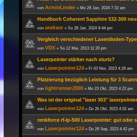
ArminLinder
von
» Mo 29 Jan, 2024 7:32 am
Handbuch Coherent Sapphire 532-300 neu
andisor
von
» So 28 Jan, 2024 9:44 pm
Vergleich verschiedener Laserdioden-Typ
VDX
von
» So 12 Mai, 2013 11:20 pm
Laserpointer stärker nach sturtz?
Laserpointer124
von
» Fr 03 Nov, 2023 4:29 am
Platzierung bezüglich Leistung für 3 Scan
lightrunner2000
von
» Mo 23 Okt, 2023 4:22 pm
Was ist der original "laser 303" laserpointe
Laserpointer124
von
» Do 26 Okt, 2023 4:02 am
renkforce rf-lp-500 Laserpointer: gut oder 
Laserpointer124
von
» Do 28 Sep, 2023 4:42 pm