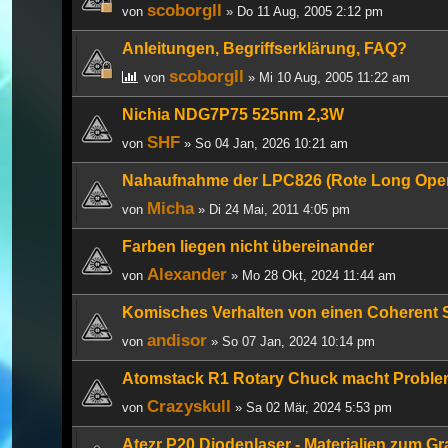
scoborgll
von
» Do 11 Aug, 2005 2:12 pm
Anleitungen, Begriffserklärung, FAQ?
scoborgll
von
» Mi 10 Aug, 2005 11:22 am
Nichia NDG7P75 525nm 2,3W
SHF
von
» So 04 Jan, 2026 10:21 am
Nahaufnahme der LPC826 (Rote Long Ope
Micha
von
» Di 24 Mai, 2011 4:05 pm
Farben liegen nicht übereinander
Alexander
von
» Mo 28 Okt, 2024 11:44 am
Komisches Verhalten von einen Coherent 
andisor
von
» So 07 Jan, 2024 10:14 pm
Atomstack R1 Rotary Chuck macht Probl
Crazyskull
von
» Sa 02 Mär, 2024 5:53 pm
Atezr P20 Diodenlaser - Materialien zum Gr