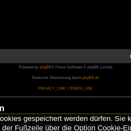
Powered by
phpBB
® Forum Software © phpBB Limited
Deutsche Übersetzung durch
phpBB.de
PRIVACY_LINK
|
TERMS_LINK
en
okies gespeichert werden dürfen. Sie 
Lasershowtechnik. Wir sind nicht kommerziell und die Banner auf dieser Seit
rden verwendet um Freaktreffen auszurichten. Die Server werden durch die
in der Fußzeile über die Option Cookie-E
erwenden wir
HomepageEasy
. Wenn Ihr Fragen oder Beschwerden zu LaserFr