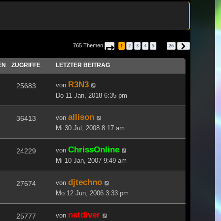
765 Themen
1
2
3
4
5
26
Seite
1
von
26
Nächste
…
EN
ZUGRIFFE
LETZTER BEITRAG
R3N3
von
25683
Do 11 Jan, 2018 6:35 pm
allison
von
36413
Mi 30 Jul, 2008 8:17 am
ChrissOnline
von
24229
Mi 10 Jan, 2007 9:49 am
djtechno
von
27674
Mo 12 Jun, 2006 3:33 pm
netdiver
von
25777