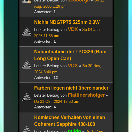
Letzter Beitrag von
«
Do 11
Aug, 2005 1:29 pm
Antworten:
1
Nichia NDG7P75 525nm 2,3W
VDX
Letzter Beitrag von
«
So 04 Jan,
2026 11:35 am
Antworten:
1
Nahaufnahme der LPC826 (Rote
Long Open Can)
VDX
Letzter Beitrag von
«
Sa 30 Nov,
2024 8:40 pm
Antworten:
12
Farben liegen nicht übereinander
Flatlinersholger
Letzter Beitrag von
«
Do 31 Okt, 2024 12:53 am
Antworten:
4
Komisches Verhalten von einen
Coherent Sapphire 488-100
guido
Letzter Beitrag von
«
Do 15 Aug,