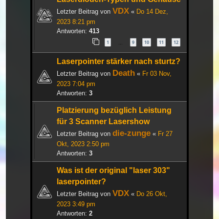
VDX
Letzter Beitrag von
«
Do 14 Dez,
2023 8:21 pm
Antworten:
413
1
9
10
11
12
…
Laserpointer stärker nach sturtz?
Death
Letzter Beitrag von
«
Fr 03 Nov,
2023 7:04 pm
Antworten:
3
Platzierung bezüglich Leistung
für 3 Scanner Lasershow
die-zunge
Letzter Beitrag von
«
Fr 27
Okt, 2023 2:50 pm
Antworten:
3
Was ist der original "laser 303"
laserpointer?
VDX
Letzter Beitrag von
«
Do 26 Okt,
2023 3:49 pm
Antworten:
2