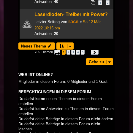
Antworten:
40
1
2
Laserdioden- Treiber mit Power?
race
Letzter Beitrag von
«
Sa 12 Mär,
2022 10:15 pm
Antworten:
20
Neues Thema
765 Themen
1
2
3
4
5
Seite
1
von
26
Nächste
…
Gehe zu
WER IST ONLINE?
Mitglieder in diesem Forum: 0 Mitglieder und 1 Gast
BERECHTIGUNGEN IN DIESEM FORUM
Du darfst
keine
neuen Themen in diesem Forum
erstellen.
Du darfst
keine
Antworten zu Themen in diesem Forum
erstellen.
Du darfst deine Beiträge in diesem Forum
nicht
ändern.
Du darfst deine Beiträge in diesem Forum
nicht
löschen.