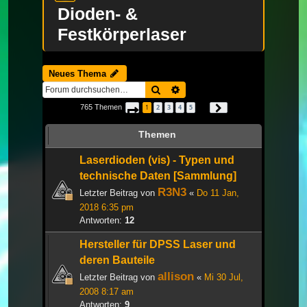
Dioden- &
Festkörperlaser
Neues Thema
Suche
Erweiterte Suche
765 Themen
1
2
3
4
5
Seite
1
von
26
Nächste
…
Themen
Laserdioden (vis) - Typen und
technische Daten [Sammlung]
R3N3
Letzter Beitrag von
«
Do 11 Jan,
2018 6:35 pm
Antworten:
12
Hersteller für DPSS Laser und
deren Bauteile
allison
Letzter Beitrag von
«
Mi 30 Jul,
2008 8:17 am
Antworten:
9