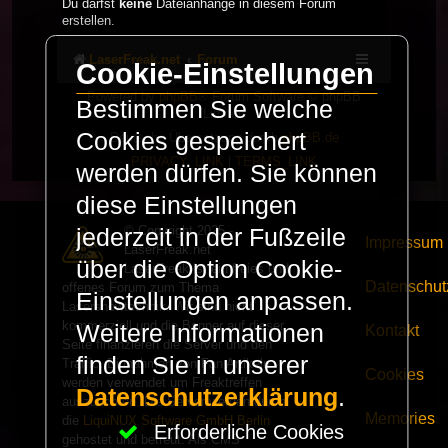
Du darfst
keine
Dateianhänge in diesem Forum
erstellen.
LaserFreak.net
Forum
Cookie-Einstellungen
Powered by
phpBB
® Forum Software © phpBB
Bestimmen Sie welche
Limited
Cookies gespeichert
Deutsche Übersetzung durch
phpBB.de
PRIVACY_LINK
|
TERMS_LINK
werden dürfen. Sie können
diese Einstellungen
© Copyright 2025 -
jederzeit in der Fußzeile
Impressum
LaserFreak.net
über die Option Cookie-
LaserFreak ist ein freies und
Datenschut
offenes Forum zum Thema
Einstellungen anpassen.
Lasershowtechnik. Wir sind nicht
kommerziell und die Banner auf dieser
Weitere Informationen
Kontakt
Seite finanzieren die Server und den
finden Sie in unserer
Traffic. Einnahmen von Fan Artikeln
Cookies
werden verwendet um Freaktreffen
Datenschutzerklärung
.
auszurichten. Die Server werden durch
Memories
die
LiquiNUX Software GmbH Berlin
Erforderliche Cookies
gehostet und betreut. Als CMS