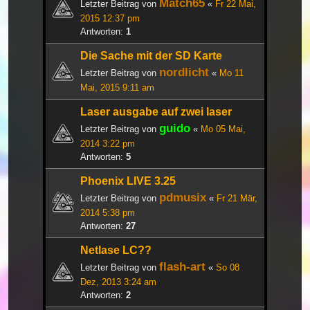
Match65
Letzter Beitrag von
«
Fr 22 Mai,
2015 12:37 pm
Antworten:
1
Die Sache mit der SD Karte
nordlicht
Letzter Beitrag von
«
Mo 11
Mai, 2015 9:11 am
Laser ausgabe auf zwei laser
guido
Letzter Beitrag von
«
Mo 05 Mai,
2014 3:22 pm
Antworten:
5
Phoenix LIVE 3.25
pdmusix
Letzter Beitrag von
«
Fr 21 Mär,
2014 5:38 pm
Antworten:
27
Netlase LC??
flash-art
Letzter Beitrag von
«
So 08
Dez, 2013 3:24 am
Antworten:
2