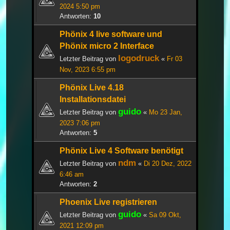
2024 5:50 pm
Antworten:
10
Phönix 4 live software und
Phönix micro 2 Interface
logodruck
Letzter Beitrag von
«
Fr 03
Nov, 2023 6:55 pm
Phönix Live 4.18
Installationsdatei
guido
Letzter Beitrag von
«
Mo 23 Jan,
2023 7:06 pm
Antworten:
5
Phönix Live 4 Software benötigt
ndm
Letzter Beitrag von
«
Di 20 Dez, 2022
6:46 am
Antworten:
2
Phoenix Live registrieren
guido
Letzter Beitrag von
«
Sa 09 Okt,
2021 12:09 pm