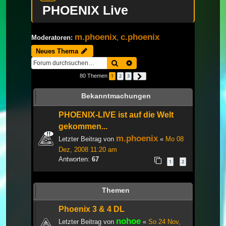
PHOENIX Live
m.phoenix
c.phoenix
Moderatoren:
,
Neues Thema
Suche
Erweiterte Suche
80 Themen
1
2
3
Nächste
Bekanntmachungen
PHOENIX-LIVE ist auf die Welt
gekommen...
m.phoenix
Letzter Beitrag von
«
Mo 08
Dez, 2008 11:20 am
Antworten:
67
1
2
Themen
Phoenix 3 & 4 DL
nohoe
Letzter Beitrag von
«
So 24 Nov,