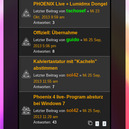
PHOENIX Live + Lumidmx Dongel
tschosef
Letzter Beitrag von
«
Mi 23
Okt, 2013 9:59 am
Antworten:
3
Offiziell: Übernahme
guido
Letzter Beitrag von
«
Mi 25 Sep,
2013 5:06 pm
Antworten:
8
Kalviertastatur mit "Kacheln"
abstimmen
sol42
Letzter Beitrag von
«
Mi 25 Sep,
2013 11:55 am
Antworten:
7
Phoenix 4 live- Program absturz
bei Windows 7
sol42
Letzter Beitrag von
«
Mi 25 Sep,
2013 11:29 am
Antworten:
43
1
2