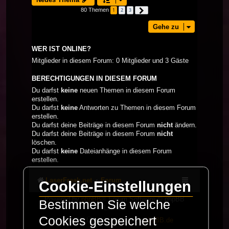
80 Themen
1
2
3
Nächste
Gehe zu
WER IST ONLINE?
Mitglieder in diesem Forum: 0 Mitglieder und 3 Gäste
BERECHTIGUNGEN IN DIESEM FORUM
Du darfst
keine
neuen Themen in diesem Forum
erstellen.
Du darfst
keine
Antworten zu Themen in diesem Forum
erstellen.
Du darfst deine Beiträge in diesem Forum
nicht
ändern.
Du darfst deine Beiträge in diesem Forum
nicht
löschen.
Du darfst
keine
Dateianhänge in diesem Forum
erstellen.
LaserFreak.net
Forum
Cookie-Einstellungen
Powered by
phpBB
® Forum Software © phpBB
Bestimmen Sie welche
Limited
Cookies gespeichert
Deutsche Übersetzung durch
phpBB.de