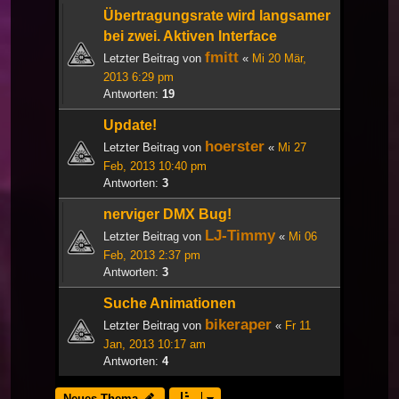
Übertragungsrate wird langsamer
bei zwei. Aktiven Interface
fmitt
Letzter Beitrag von
«
Mi 20 Mär,
2013 6:29 pm
Antworten:
19
Update!
hoerster
Letzter Beitrag von
«
Mi 27
Feb, 2013 10:40 pm
Antworten:
3
nerviger DMX Bug!
LJ-Timmy
Letzter Beitrag von
«
Mi 06
Feb, 2013 2:37 pm
Antworten:
3
Suche Animationen
bikeraper
Letzter Beitrag von
«
Fr 11
Jan, 2013 10:17 am
Antworten:
4
Neues Thema