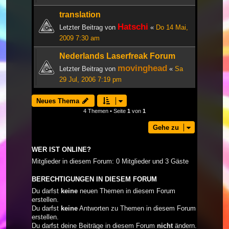
translation
Hatschi
Letzter Beitrag von
«
Do 14 Mai,
2009 7:30 am
Nederlands Laserfreak Forum
movinghead
Letzter Beitrag von
«
Sa
29 Jul, 2006 7:19 pm
Neues Thema
4 Themen • Seite
1
von
1
Gehe zu
WER IST ONLINE?
Mitglieder in diesem Forum: 0 Mitglieder und 3 Gäste
BERECHTIGUNGEN IN DIESEM FORUM
Du darfst
keine
neuen Themen in diesem Forum
erstellen.
Du darfst
keine
Antworten zu Themen in diesem Forum
erstellen.
Du darfst deine Beiträge in diesem Forum
nicht
ändern.