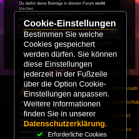
Du darfst deine Beiträge in diesem Forum
nicht
löschen.
Du darfst
keine
Dateianhänge in diesem Forum
erstellen.
Cookie-Einstellungen
LaserFreak.net
Forum
Bestimmen Sie welche
Cookies gespeichert
Powered by
phpBB
® Forum Software © phpBB
Limited
werden dürfen. Sie können
Deutsche Übersetzung durch
phpBB.de
diese Einstellungen
PRIVACY_LINK
|
TERMS_LINK
jederzeit in der Fußzeile
über die Option Cookie-
© Copyright 2025 -
Impressum
LaserFreak.net
Einstellungen anpassen.
LaserFreak ist ein freies und
Datenschut
Weitere Informationen
offenes Forum zum Thema
Lasershowtechnik. Wir sind nicht
finden Sie in unserer
kommerziell und die Banner auf dieser
Kontakt
Seite finanzieren die Server und den
Datenschutzerklärung
.
Traffic. Einnahmen von Fan Artikeln
Cookies
werden verwendet um Freaktreffen
Erforderliche Cookies
auszurichten. Die Server werden durch