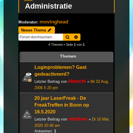
Administratie
movinghead
Moderator:
Neues Thema
Suche
Erweiterte Suche
4 Themen • Seite
1
von
1
Themen
Loginproblemen? Gast
gedeactiveerd?
Hatschi
Letzter Beitrag von
«
Mi 02 Aug,
2006 5:20 pm
20 jaar LaserFreak - De
FreakTreffen in Bonn op
16.5.2020
netdiver
Letzter Beitrag von
«
Di 10 Mär,
2020 10:48 am
Antworten:
1