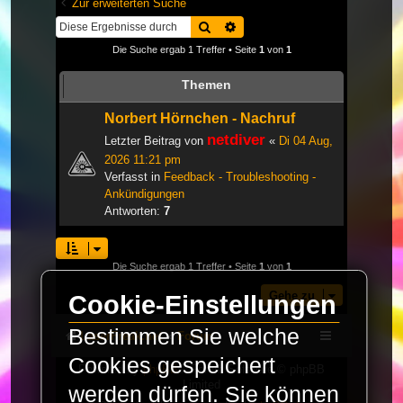
Zur erweiterten Suche
Suche
Erweiterte Suche
Die Suche ergab 1 Treffer • Seite
1
von
1
Themen
Norbert Hörnchen - Nachruf
netdiver
Letzter Beitrag von
«
Di 04 Aug,
2026 11:21 pm
Verfasst in
Feedback - Troubleshooting -
Ankündigungen
Antworten:
7
Die Suche ergab 1 Treffer • Seite
1
von
1
Gehe zu
Cookie-Einstellungen
Bestimmen Sie welche
LaserFreak.net
Forum
Cookies gespeichert
Powered by
phpBB
® Forum Software © phpBB
Limited
werden dürfen. Sie können