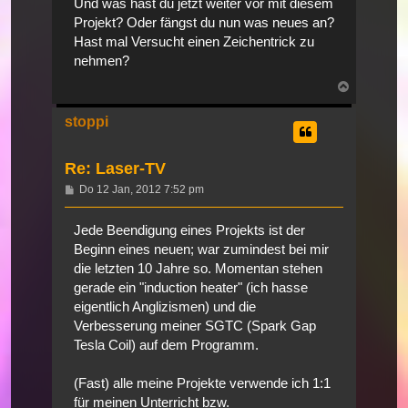
Und was hast du jetzt weiter vor mit diesem
Projekt? Oder fängst du nun was neues an?
Hast mal Versucht einen Zeichentrick zu
nehmen?
Nach
oben
stoppi
Re: Laser-TV
Beitrag
Do 12 Jan, 2012 7:52 pm
Jede Beendigung eines Projekts ist der
Beginn eines neuen; war zumindest bei mir
die letzten 10 Jahre so. Momentan stehen
gerade ein "induction heater" (ich hasse
eigentlich Anglizismen) und die
Verbesserung meiner SGTC (Spark Gap
Tesla Coil) auf dem Programm.
(Fast) alle meine Projekte verwende ich 1:1
für meinen Unterricht bzw.