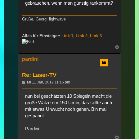
gebrauchen, wenn man günstig rankommt?
Grüße, Georg~lightwave
Alles für Einsteiger:
Link 1
,
Link 2
,
Link 3
Nach
oben
pardini
Re: Laser-TV
Beitrag
Mi 11 Jan, 2012 11:15 pm
nun bei geschätzten 10 Spiegeln macht die
große Walze nur 150 Umin, das sollte auch
mit etwas Unwucht noch gehen. Bin mal
gespannt.
Pardini
Nach