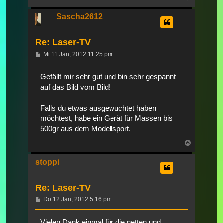
oben
Sascha2612
Re: Laser-TV
Beitrag
Mi 11 Jan, 2012 11:25 pm
Gefällt mir sehr gut und bin sehr gespannt
auf das Bild vom Bild!
Falls du etwas ausgewuchtet haben
möchtest, habe ein Gerät für Massen bis
500gr aus dem Modellsport.
Nach
oben
stoppi
Re: Laser-TV
Beitrag
Do 12 Jan, 2012 5:16 pm
Vielen Dank einmal für die netten und