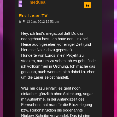
medusa
Re: Laser-TV
Beitrag
Fr 13 Jan, 2012 12:53 pm
Hey, ich find's megacool daß Du das
nachgebaut hast. Ich hatte den Link bei
Heise auch gesehen vor einiger Zeit (und
hier eine Notiz dazu gepostet).
Hunderte von Euros in ein Projekt zu
stecken, nur um zu sehen, ob es geht, finde
ich vollkommen in Ordnung. Ich mache das
genauso, auch wenn es sich dabei i.a. eher
um die Laser selbst handelt.
Was mir dazu einfällt: es geht noch
einfacher, gänzlich ohne Ablenkung, sogar
mit Aufnahme. In der Anfangszeit des
Fernsehens hat man für die Bildzerlegung
bzw. Rekonstruktion die sogenannte
Nipkow-Scheibe verwendet. Das ist eine