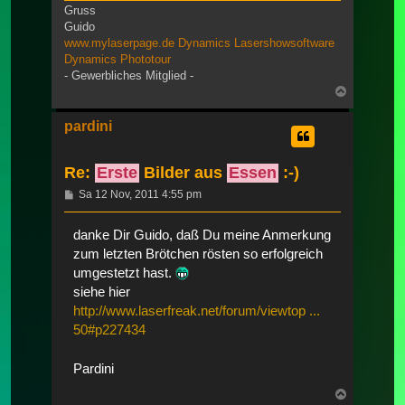
Gruss
Guido
www.mylaserpage.de
Dynamics Lasershowsoftware
Dynamics Phototour
- Gewerbliches Mitglied -
Nach
oben
pardini
Re:
Erste
Bilder aus
Essen
:-)
Beitrag
Sa 12 Nov, 2011 4:55 pm
danke Dir Guido, daß Du meine Anmerkung
zum letzten Brötchen rösten so erfolgreich
umgestetzt hast.
siehe hier
http://www.laserfreak.net/forum/viewtop ...
50#p227434
Pardini
Nach