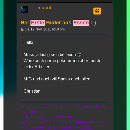
oben
mucrit
Re:
Erste
Bilder aus
Essen
:-)
Beitrag
Sa 12 Nov, 2011 6:40 pm
Hallo
Muss ja lustig sein bei euch
Wäre auch gerne gekommen aber muste
leider Arbeiten ...
MfG und noch vill Spass euch allen
Christian
Phoenix 4 Live DMX / Phoenix 4 ProPlus DMX / 5x
Live Interface
2x Smoke Factory Tour Hazer II
5x Explo.at GX2 Liquid 12V Flammenprojektoren
3x RGB Laser / 2x Blue Laser (im aufbau...)