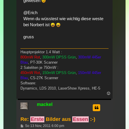
gewesen
@Erich
Wenn du wüsstest wie wichtig diese weste
bei Norbert ist
gruss
Hauptprojektor 1.4 Watt :
800mW Rot
,
300mW DPSS Grün
,
300mW 445er
Blau
, PT-30K Scanner
2 Sateliten je 750mW :
450mW Rot
,
150mW DPSS Grün
,
150mW 445er
Blau
, CS-27K Scanner
Software:
Dynamics, LDS 2010, LaserShow Xpress, HE-5
Nach
oben
mackel
Re:
Erste
Bilder aus
Essen
:-)
Beitrag
So 13 Nov, 2011 6:00 pm