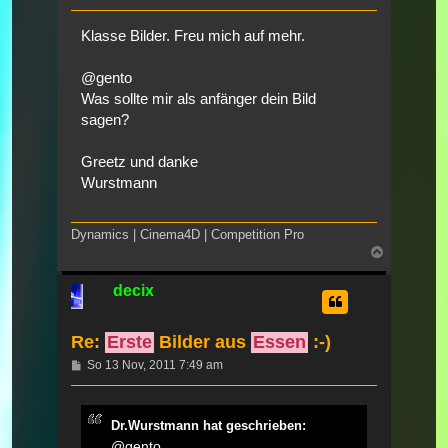
Klasse Bilder. Freu mich auf mehr.
@gento
Was sollte mir als anfänger dein Bild
sagen?
Greetz und danke
Wurstmann
Dynamics | Cinema4D | Competition Pro
Nach
oben
decix
Re:
Erste
Bilder aus
Essen
:-)
Beitrag
So 13 Nov, 2011 7:49 am
Dr.Wurstmann hat geschrieben:
@gento