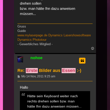
drehen sollen
bzw. man hätte Ihn dazu anweisen
müssen...
Gruss
Guido
www.mylaserpage.de
Dynamics Lasershowsoftware
Dynamics Phototour
- Gewerbliches Mitglied -
Nach
oben
nohoe
Re:
Erste
Bilder aus
Essen
:-)
Beitrag
Mo 14 Nov, 2011 9:25 am
Hallo
Hätte sein Keyboard weiter nach
rechts drehen sollen bzw. man
hätte Ihn dazu anweisen müssen...