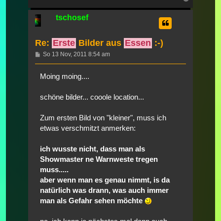
oben
tschosef
Re:
Erste
Bilder aus
Essen
:-)
Beitrag
So 13 Nov, 2011 8:54 am
Moing moing....
schöne bilder... cooole location...
Zum ersten Bild von "kleiner", muss ich
etwas verschmitzt anmerken:
ich wusste nicht, dass man als
Showmaster ne Warnweste tregen
muss.....
aber wenn man es genau nimmt, is da
natürlich was drann, was auch immer
man als Gefahr sehen möchte