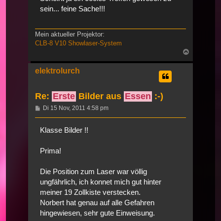
sein... feine Sache!!!
Mein aktueller Projektor:
CLB-8 V10 Showlaser-System
Nach
oben
elektrolurch
Re:
Erste
Bilder aus
Essen
:-)
Beitrag
Di 15 Nov, 2011 4:58 pm
Klasse Bilder !!
Prima!
Die Position zum Laser war völlig
ungfährlich, ich konnet mich gut hinter
meiner 19 Zollkiste verstecken.
Norbert hat genau auf alle Gefahren
hingewiesen, sehr gute Einweisung.