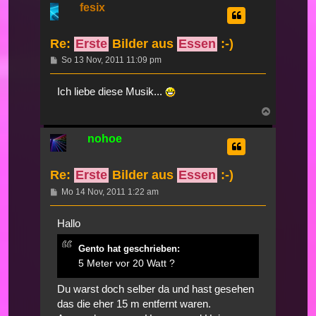
fesix
Re:
Erste
Bilder aus
Essen
:-)
Beitrag
So 13 Nov, 2011 11:09 pm
Ich liebe diese Musik...
Nach
oben
nohoe
Re:
Erste
Bilder aus
Essen
:-)
Beitrag
Mo 14 Nov, 2011 1:22 am
Hallo
Gento hat geschrieben:
5 Meter vor 20 Watt ?
Du warst doch selber da und hast gesehen
das die eher 15 m entfernt waren.