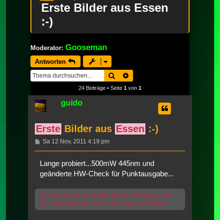
Erste Bilder aus Essen
:-)
Gooseman
Moderator:
Antworten
Suche
Erweiterte Suche
24 Beiträge • Seite
1
von
1
guido
Erste
Bilder aus
Essen
:-)
Beitrag
Sa 12 Nov, 2011 4:19 pm
Lange probiert...500mW 445nm und
geänderte HW-Check für Punktausgabe...
Du hast keine ausreichende Berechtigung, um
die Dateianhänge dieses Beitrags anzusehen.