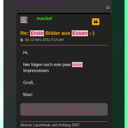
2x Kvant Clubmax 2000
Nach
oben
mackel
Re:
Erste
Bilder aus
Essen
:-)
Beitrag
Sa 12 Nov, 2011 9:14 pm
Hi,
hier folgen noch eoin paar
erste
Impressionen.
Gruß,
Marc
Du hast keine ausreichende Berechtigung, um
die Dateianhänge dieses Beitrags anzusehen.
Aktiver Laserfreak seit Anfang 2007.