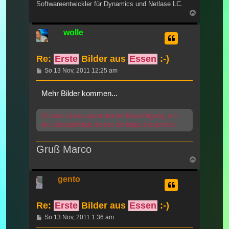
Softwareentwickler für Dynamics und Netlase LC.
Nach
oben
wolle
Re:
Erste
Bilder aus
Essen
:-)
Beitrag
So 13 Nov, 2011 12:25 am
Mehr Bilder kommen...
Du hast keine ausreichende Berechtigung, um
die Dateianhänge dieses Beitrags anzusehen.
Gruß Marco
Nach
oben
gento
Re:
Erste
Bilder aus
Essen
:-)
Beitrag
So 13 Nov, 2011 1:36 am