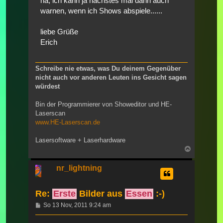
na, ich kann ja nächstes mal dann auch
warnen, wenn ich Shows abspiele......
liebe Grüße
Erich
Schreibe nie etwas, was Du deinem Gegenüber
nicht auch vor anderen Leuten ins Gesicht sagen
würdest
Bin der Programmierer von Showeditor und HE-
Laserscan
www.HE-Laserscan.de
Lasersoftware + Laserhardware
Nach
oben
nr_lightning
Re:
Erste
Bilder aus
Essen
:-)
Beitrag
So 13 Nov, 2011 9:24 am