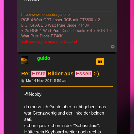
http://www.nohoe.de/gallerie
RGB 4 Watt OPT Laser RGB mit CT6800 + 2
LIGHSPACE 3 Watt Pure Diode PT40K
+ 2x RGB 1 Watt Pure Diode Litracks+ 4 x RGB 1.8
Watt Pure Diode PT40K
Software Dynamics und Beyond
Nach
oben
guido
Re:
Erste
Bilder aus
Essen
:-)
Beitrag
Mo 14 Nov, 2011 5:59 am
@Nobby,
da muss ich Gento aber recht geben...das
war Grenzwertig und der linke der beiden
saß
schon ganz schön in der "Schusslinie".
Hätte sein Keyboard weiter nach rechts