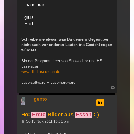
mann man....
gruß
Erich
Schreibe nie etwas, was Du deinem Gegenüber
nicht auch vor anderen Leuten ins Gesicht sagen
würdest
Bin der Programmierer von Showeditor und HE-
Laserscan
www.HE-Laserscan.de
Lasersoftware + Laserhardware
Nach
oben
gento
Re:
Erste
Bilder aus
Essen
:-)
Beitrag
So 13 Nov, 2011 10:31 pm