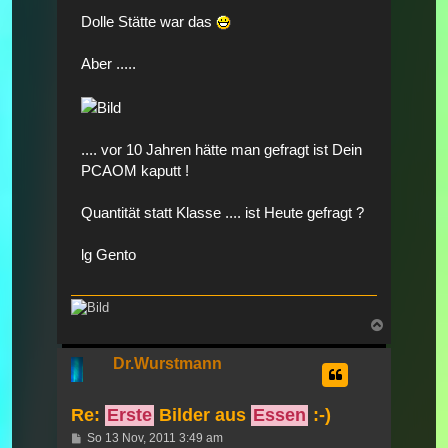
Dolle Stätte war das
Aber .....
.... vor 10 Jahren hätte man gefragt ist Dein
PCAOM kaputt !
Quantität statt Klasse .... ist Heute gefragt ?
lg Gento
Nach
oben
Dr.Wurstmann
Re:
Erste
Bilder aus
Essen
:-)
Beitrag
So 13 Nov, 2011 3:49 am