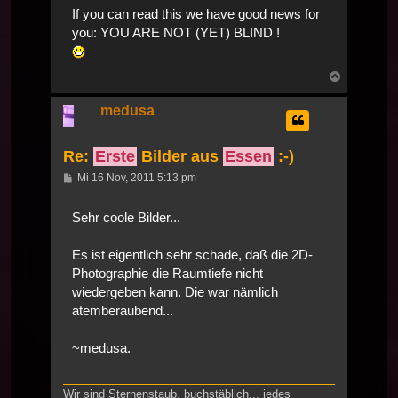
If you can read this we have good news for
you: YOU ARE NOT (YET) BLIND !
Nach
oben
medusa
Re:
Erste
Bilder aus
Essen
:-)
Beitrag
Mi 16 Nov, 2011 5:13 pm
Sehr coole Bilder...
Es ist eigentlich sehr schade, daß die 2D-
Photographie die Raumtiefe nicht
wiedergeben kann. Die war nämlich
atemberaubend...
~medusa.
Wir sind Sternenstaub, buchstäblich... jedes