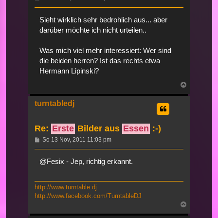
Sieht wirklich sehr bedrohlich aus... aber
darüber möchte ich nicht urteilen..
Was mich viel mehr interessiert: Wer sind
die beiden herren? Ist das rechts etwa
Hermann Lipinski?
Nach
oben
turntabledj
Re:
Erste
Bilder aus
Essen
:-)
Beitrag
So 13 Nov, 2011 11:03 pm
@Fesix - Jep, richtig erkannt.
http://www.turntable.dj
http://www.facebook.com/TurntableDJ
Nach
oben