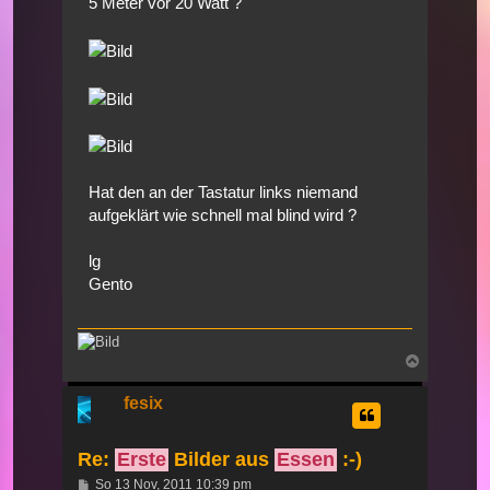
5 Meter vor 20 Watt ?
Hat den an der Tastatur links niemand
aufgeklärt wie schnell mal blind wird ?
lg
Gento
Nach
oben
fesix
Re:
Erste
Bilder aus
Essen
:-)
Beitrag
So 13 Nov, 2011 10:39 pm