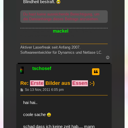
Blindheit bestraft.
Du hast keine ausreichende Berechtigung, um
die Dateianhänge dieses Beitrags anzusehen.
mackel
Zuletzt geändert von
am So 13 Nov, 2011
6:10 pm, insgesamt 4-mal geändert.
Aktiver Laserfreak seit Anfang 2007.
Softwareentwickler für Dynamics und Netlase LC.
Nach
oben
tschosef
Re:
Erste
Bilder aus
Essen
:-)
Beitrag
So 13 Nov, 2011 6:05 pm
hai hai..
coole sache
schad dass ich keine zeit hab.... mann