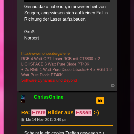
Genau dazu habe ich, in anwesenheit von
Zeugen, angewiesen sich auf keinen Fall in
Richtung der Laser aufzubauen.
Gruß
Norbert
http://www.nohoe.de/gallerie
RGB 4 Watt OPT Laser RGB mit CT6800 + 2
LIGHSPACE 3 Watt Pure Diode PT40K
+ 2x RGB 1 Watt Pure Diode Litracks+ 4 x RGB 1.8
Watt Pure Diode PT40K
Software Dynamics und Beyond
Nach
oben
ChrissOnline
Re:
Erste
Bilder aus
Essen
:-)
Beitrag
Mo 14 Nov, 2011 3:49 pm
Scheint ja ein cooles Treffen gewesen zu