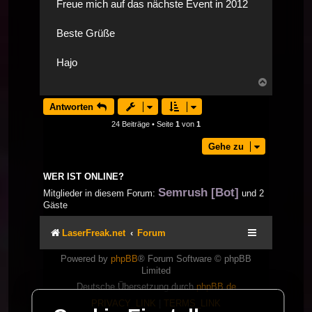
Freue mich auf das nächste Event in 2012
Beste Grüße
Hajo
Nach
oben
Antworten
24 Beiträge • Seite
1
von
1
Gehe zu
WER IST ONLINE?
Semrush [Bot]
Mitglieder in diesem Forum:
und 2
Gäste
LaserFreak.net
Forum
Powered by
phpBB
® Forum Software © phpBB
Limited
Deutsche Übersetzung durch
phpBB.de
PRIVACY_LINK
|
TERMS_LINK