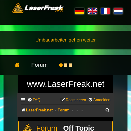
Umbauarbeiten gehen weiter
Forum
www.LaserFreak.net
FAQ
Registrieren
Anmelden
Suche
LaserFreak.net
Forum
Off Topic