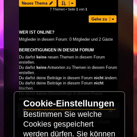
Neues Thema
7 Themen • Seite
1
von
1
Gehe zu
WER IST ONLINE?
Mitglieder in diesem Forum: 0 Mitglieder und 2 Gäste
BERECHTIGUNGEN IN DIESEM FORUM
Du darfst
keine
neuen Themen in diesem Forum
erstellen.
Du darfst
keine
Antworten zu Themen in diesem Forum
erstellen.
Du darfst deine Beiträge in diesem Forum
nicht
ändern.
Du darfst deine Beiträge in diesem Forum
nicht
löschen.
Du darfst
keine
Dateianhänge in diesem Forum
erstellen.
Cookie-Einstellungen
LaserFreak.net
Forum
Bestimmen Sie welche
Powered by
phpBB
® Forum Software © phpBB
Cookies gespeichert
Limited
werden dürfen. Sie können
Deutsche Übersetzung durch
phpBB.de