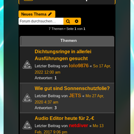
Neues Thema
Suche
Erweiterte Suche
7 Themen • Seite
1
von
1
Themen
Dichtungsringe in allerlei
Ausführungen gesucht
lolo9876
Letzter Beitrag von
«
So 17 Apr,
2022 12:00 am
Antworten:
1
Wie gut sind Sonnenschutzfolie?
JETS
Letzter Beitrag von
«
Mo 27 Apr,
2020 4:37 am
Antworten:
3
Audio Editor heute für 2,-€
netdiver
Letzter Beitrag von
«
Mo 13
Feb, 2017 9:06 pm