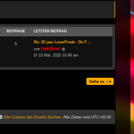
BEITRÄGE
LETZTER BEITRAG
Re: 20 jaar LaserFreak - De F…
5
netdiver
Neuester
von
Beitrag
Di 10 Mär, 2020 10:48 am
Gehe zu
Alle Cookies des Boards löschen
Alle Zeiten sind
UTC+02:00