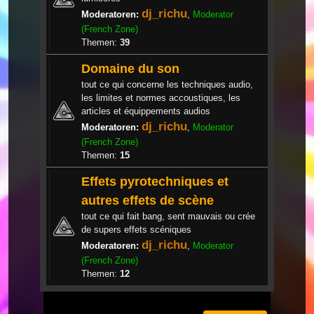
dj_richu
Moderatoren:
,
Moderator
(French Zone)
Themen:
39
Domaine du son
tout ce qui concerne les techniques audio,
les limites et normes accoustiques, les
articles et équippements audios
dj_richu
Moderatoren:
,
Moderator
(French Zone)
Themen:
15
Effets pyrotechniques et
autres effets de scène
tout ce qui fait bang, sent mauvais ou crée
de supers effets scéniques
dj_richu
Moderatoren:
,
Moderator
(French Zone)
Themen:
12