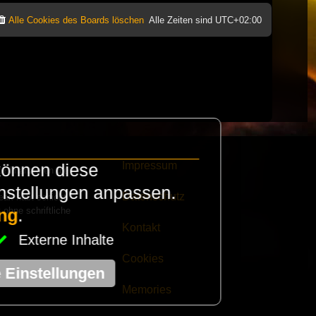
Alle Cookies des Boards löschen
Alle Zeiten sind
UTC+02:00
Impressum
können diese
e finanzieren die
instellungen anpassen.
Datenschutz
eak habt schickt
 ohne schriftliche
ng
.
Kontakt
Externe Inhalte
Cookies
e Einstellungen
Memories