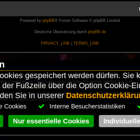
Powered by
phpBB
® Forum Software © phpBB Limited
Deutsche Übersetzung durch
phpBB.de
PRIVACY_LINK
|
TERMS_LINK
en
okies gespeichert werden dürfen. Sie 
Lasershowtechnik. Wir sind nicht kommerziell und die Banner auf dieser Seit
rden verwendet um Freaktreffen auszurichten. Die Server werden durch die
in der Fußzeile über die Option Cookie-E
erwenden wir
HomepageEasy
. Wenn Ihr Fragen oder Beschwerden zu LaserFr
nformationen auf dieser Seite sind urheberrechtlich geschützt und dürfen nicht
nden Sie in unserer
Datenschutzerkläru
die Richtigkeit aller Angaben.
che Cookies
Interne Besucherstatistiken
Nur essentielle Cookies
Individuell