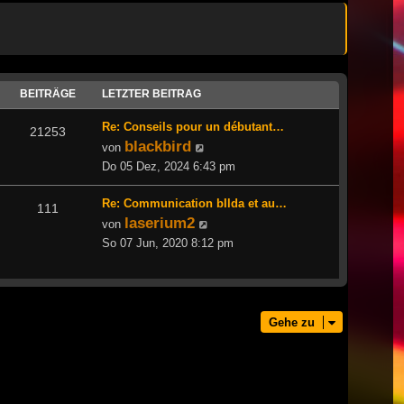
BEITRÄGE
LETZTER BEITRAG
Re: Conseils pour un débutant…
21253
blackbird
Neuester
von
Beitrag
Do 05 Dez, 2024 6:43 pm
Re: Communication bIlda et au…
111
laserium2
Neuester
von
Beitrag
So 07 Jun, 2020 8:12 pm
Gehe zu