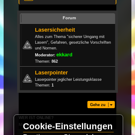
Forum
Lasersicherheit
Alles zum Thema "sicherer Umgang mit
Lasern", Gefahren, gesetzliche Vorschriften
und Normen.
ekkard
Moderator:
Themen:
862
Laserpointer
Laserpointer jeglicher Leistungsklasse
Themen:
1
Gehe zu
WER IST ONLINE?
Cookie-Einstellungen
Mitglieder in diesem Forum: 0 Mitglieder und 2 Gäste