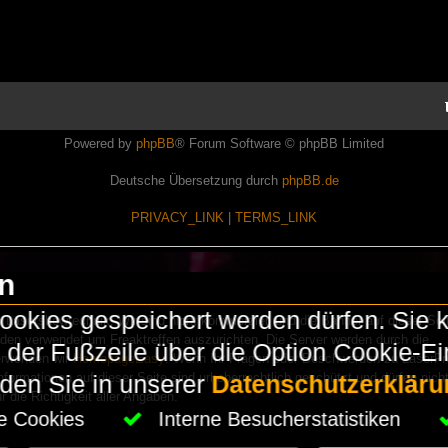
Powered by
phpBB
® Forum Software © phpBB Limited
Deutsche Übersetzung durch
phpBB.de
PRIVACY_LINK
|
TERMS_LINK
en
okies gespeichert werden dürfen. Sie 
Lasershowtechnik. Wir sind nicht kommerziell und die Banner auf dieser Seit
rden verwendet um Freaktreffen auszurichten. Die Server werden durch die
in der Fußzeile über die Option Cookie-E
erwenden wir
HomepageEasy
. Wenn Ihr Fragen oder Beschwerden zu LaserFr
nformationen auf dieser Seite sind urheberrechtlich geschützt und dürfen nicht
nden Sie in unserer
Datenschutzerkläru
die Richtigkeit aller Angaben.
che Cookies
Interne Besucherstatistiken