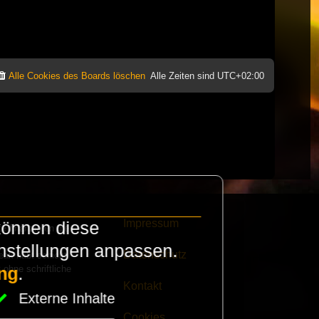
Alle Cookies des Boards löschen
Alle Zeiten sind
UTC+02:00
Impressum
können diese
e finanzieren die
instellungen anpassen.
Datenschutz
eak habt schickt
 ohne schriftliche
ng
.
Kontakt
Externe Inhalte
Cookies