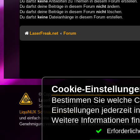
Du darfst
keine
Antworten zu Themen in diesem Forum erstellen.
Du darfst deine Beiträge in diesem Forum
nicht
ändern.
Du darfst deine Beiträge in diesem Forum
nicht
löschen.
Du darfst
keine
Dateianhänge in diesem Forum erstellen.
LaserFreak.net
Forum
Cookie-Einstellung
© Copyright 2025 - LaserFreak.net
Bestimmen Sie welche Co
LaserFreak ist ein freies und offenes Forum zum Thema 
Server und den Traffic. Einnahmen von Fan Artikeln we
Einstellungen jederzeit 
LiquiNUX Software GmbH Berlin
gehostet und betreut. Als CMS v
und einfach eine Mail oder verwendet unser Kontaktformular. Alle I
Weitere Informationen fi
Genehmigung verwendet werden. Wir übernehmen keine Gewähr für 
Erforderli