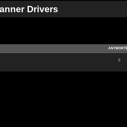
anner Drivers
te Suche
ANTWORT
5