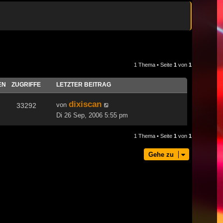
1 Thema • Seite
1
von
1
EN
ZUGRIFFE
LETZTER BEITRAG
dixiscan
von
33292
Di 26 Sep, 2006 5:55 pm
1 Thema • Seite
1
von
1
Gehe zu