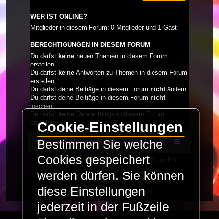
WER IST ONLINE?
Mitglieder in diesem Forum: 0 Mitglieder und 1 Gast
BERECHTIGUNGEN IN DIESEM FORUM
Du darfst
keine
neuen Themen in diesem Forum
erstellen.
Du darfst
keine
Antworten zu Themen in diesem Forum
erstellen.
Du darfst deine Beiträge in diesem Forum
nicht
ändern.
Du darfst deine Beiträge in diesem Forum
nicht
löschen.
Du darfst
keine
Dateianhänge in diesem Forum
erstellen.
Cookie-Einstellungen
Bestimmen Sie welche
LaserFreak.net
Forum
Cookies gespeichert
Powered by
phpBB
® Forum Software © phpBB
Limited
werden dürfen. Sie können
Deutsche Übersetzung durch
phpBB.de
diese Einstellungen
PRIVACY_LINK
|
TERMS_LINK
jederzeit in der Fußzeile