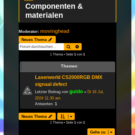
Componenten &
materialen
movinghead
Moderator:
Neues Thema
Suche
Erweiterte Suche
1 Thema • Seite
1
von
1
Themen
Laserworld CS2000RGB DMX
signaal defect
guido
Letzter Beitrag von
«
Di 16 Jul,
2024 11:30 am
Antworten:
1
Neues Thema
1 Thema • Seite
1
von
1
Gehe zu