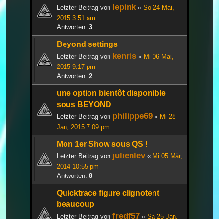
lepink
Letzter Beitrag von
«
So 24 Mai,
2015 3:51 am
Antworten:
3
Beyond settings
kenris
Letzter Beitrag von
«
Mi 06 Mai,
2015 9:17 pm
Antworten:
2
une option bientôt disponible
sous BEYOND
philippe69
Letzter Beitrag von
«
Mi 28
Jan, 2015 7:09 pm
Mon 1er Show sous QS !
julienlev
Letzter Beitrag von
«
Mi 05 Mär,
2014 10:55 pm
Antworten:
8
Quicktrace figure clignotent
beaucoup
fredf57
Letzter Beitrag von
«
Sa 25 Jan,