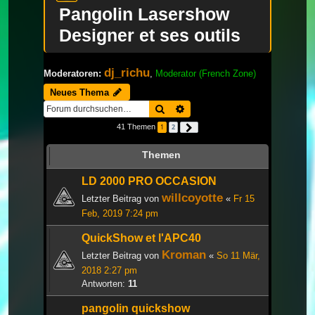
Pangolin Lasershow
Designer et ses outils
dj_richu
Moderatoren:
,
Moderator (French Zone)
Neues Thema
Suche
Erweiterte Suche
41 Themen
1
2
Nächste
Themen
LD 2000 PRO OCCASION
willcoyotte
Letzter Beitrag von
«
Fr 15
Feb, 2019 7:24 pm
QuickShow et l'APC40
Kroman
Letzter Beitrag von
«
So 11 Mär,
2018 2:27 pm
Antworten:
11
pangolin quickshow