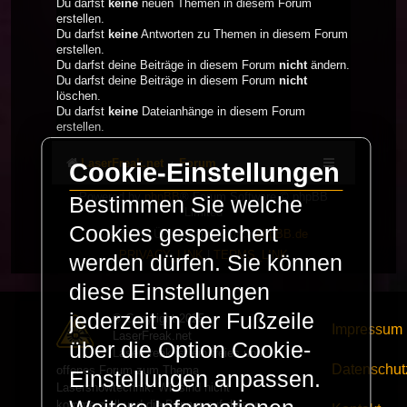
Du darfst
keine
neuen Themen in diesem Forum
erstellen.
Du darfst
keine
Antworten zu Themen in diesem Forum
erstellen.
Du darfst deine Beiträge in diesem Forum
nicht
ändern.
Du darfst deine Beiträge in diesem Forum
nicht
löschen.
Du darfst
keine
Dateianhänge in diesem Forum
erstellen.
LaserFreak.net
Forum
Cookie-Einstellungen
Powered by
phpBB
® Forum Software © phpBB
Bestimmen Sie welche
Limited
Cookies gespeichert
Deutsche Übersetzung durch
phpBB.de
PRIVACY_LINK
|
TERMS_LINK
werden dürfen. Sie können
diese Einstellungen
jederzeit in der Fußzeile
© Copyright 2025 -
Impressum
LaserFreak.net
über die Option Cookie-
LaserFreak ist ein freies und
Datenschut
offenes Forum zum Thema
Einstellungen anpassen.
Lasershowtechnik. Wir sind nicht
kommerziell und die Banner auf dieser