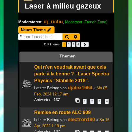
Laser à milieu gazeux
dj_richu
Moderatoren:
,
Moderator (French Zone)
Neues Thema
Suche
Erweiterte Suche
110 Themen
1
2
3
4
Nächste
Themen
Qui n'en voudrait avant que cela
parte à la benne ? : Laser Spectra
Physics "Stabilite 2018".
djalex1664
Letzter Beitrag von
«
Mo 05
Feb, 2024 12:17 am
Antworten:
137
1
2
3
4
Remise en route ALC 909
electron190
Letzter Beitrag von
«
Sa 16
Apr, 2022 1:19 pm
Antworten:
137