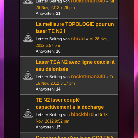
rocketman340
Letzter Beitrag von
«
Mi
28 Nov, 2012 7:29 pm
Antworten:
21
La meilleure TOPOLOGIE pour un
laser TE N2 !
shrad
Letzter Beitrag von
«
Mi 28 Nov,
2012 6:57 pm
Antworten:
16
Laser TEA N2 avec ligne coaxial à
eau déionisée
rocketman340
Letzter Beitrag von
«
Fr
16 Nov, 2012 3:17 pm
Antworten:
14
TE N2 laser couplé
capacitivement à la décharge
blackbird
Letzter Beitrag von
«
Di 13
Nov, 2012 9:52 pm
Antworten:
15
Construction d'un laser CO2 TEA