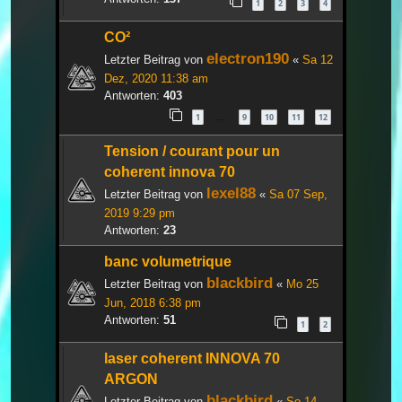
1
2
3
4
CO²
electron190
Letzter Beitrag von
«
Sa 12
Dez, 2020 11:38 am
Antworten:
403
1
9
10
11
12
…
Tension / courant pour un
coherent innova 70
lexel88
Letzter Beitrag von
«
Sa 07 Sep,
2019 9:29 pm
Antworten:
23
banc volumetrique
blackbird
Letzter Beitrag von
«
Mo 25
Jun, 2018 6:38 pm
Antworten:
51
1
2
laser coherent INNOVA 70
ARGON
blackbird
Letzter Beitrag von
«
So 14