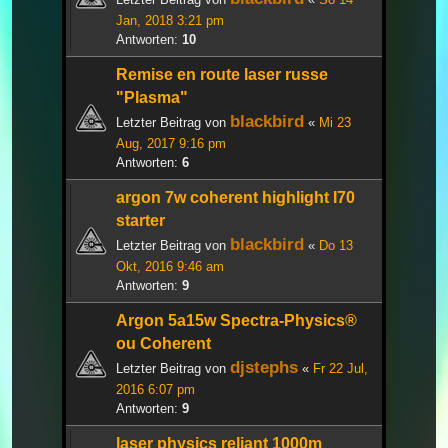
Jan, 2018 3:21 pm
Antworten:
10
Remise en route laser russe
"Plasma"
blackbird
Letzter Beitrag von
«
Mi 23
Aug, 2017 9:16 pm
Antworten:
6
argon 7w coherent highlight I70
starter
blackbird
Letzter Beitrag von
«
Do 13
Okt, 2016 9:46 am
Antworten:
9
Argon 5a15w Spectra-Physics®
ou Coherent
djstephs
Letzter Beitrag von
«
Fr 22 Jul,
2016 6:07 pm
Antworten:
9
laser physics reliant 1000m