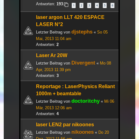
Antworten:
193
1
2
3
4
5
6
laser argon LLT 420 ESPACE
LASER N°2
djstephs
Letzter Beitrag von
«
So 05
Mai, 2013 11:04 am
Antworten:
2
Laser Ar 20W
Divergent
Letzter Beitrag von
«
Mo 08
Apr, 2013 11:39 pm
Antworten:
3
Reportage : LaserPhysics Reliant
1000m + beamtable
doctoritchy
Letzter Beitrag von
«
Mi 06
Mär, 2013 12:06 am
Antworten:
4
laser LEN2 par nikoones
nikoones
Letzter Beitrag von
«
Do 20
Dez, 2012 11:56 am