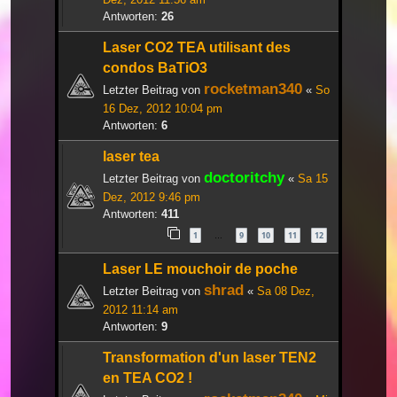
Antworten:
26
Laser CO2 TEA utilisant des
condos BaTiO3
rocketman340
Letzter Beitrag von
«
So
16 Dez, 2012 10:04 pm
Antworten:
6
laser tea
doctoritchy
Letzter Beitrag von
«
Sa 15
Dez, 2012 9:46 pm
Antworten:
411
1
9
10
11
12
…
Laser LE mouchoir de poche
shrad
Letzter Beitrag von
«
Sa 08 Dez,
2012 11:14 am
Antworten:
9
Transformation d'un laser TEN2
en TEA CO2 !