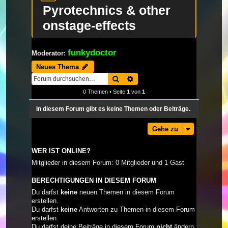
Pyrotechnics & other
onstage-effects
funkydoctor
Moderator:
Neues Thema
Suche
Erweiterte Suche
0 Themen • Seite
1
von
1
In diesem Forum gibt es keine Themen oder Beiträge.
Gehe zu
WER IST ONLINE?
Mitglieder in diesem Forum: 0 Mitglieder und 1 Gast
BERECHTIGUNGEN IN DIESEM FORUM
Du darfst
keine
neuen Themen in diesem Forum
erstellen.
Du darfst
keine
Antworten zu Themen in diesem Forum
erstellen.
Du darfst deine Beiträge in diesem Forum
nicht
ändern.