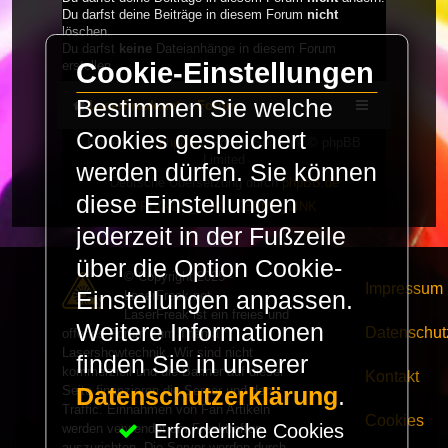
Du darfst deine Beiträge in diesem Forum
nicht
löschen.
Du darfst
keine
Dateianhänge in diesem Forum
Cookie-Einstellungen
erstellen.
Bestimmen Sie welche
LaserFreak.net
Forum
Cookies gespeichert
Powered by
phpBB
® Forum Software © phpBB
Limited
werden dürfen. Sie können
Deutsche Übersetzung durch
phpBB.de
diese Einstellungen
PRIVACY_LINK
|
TERMS_LINK
jederzeit in der Fußzeile
über die Option Cookie-
© Copyright 2025 -
Impressum
Einstellungen anpassen.
LaserFreak.net
LaserFreak ist ein freies und
Weitere Informationen
Datenschut
offenes Forum zum Thema
Lasershowtechnik. Wir sind nicht
finden Sie in unserer
kommerziell und die Banner auf dieser
Kontakt
Seite finanzieren die Server und den
Datenschutzerklärung
.
Traffic. Einnahmen von Fan Artikeln
Cookies
Erforderliche Cookies
werden verwendet um Freaktreffen
auszurichten. Die Server werden durch