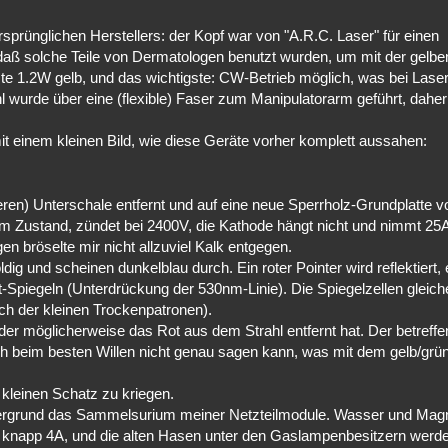
prünglichen Herstellers: der Kopf war von "A.R.C. Laser" für einen
 daß solche Teile von Dermatologen benutzt wurden, um mit der gelb
iste 1.2W gelb, und das wichtigste: CW-Betrieb möglich, was bei Lase
hl wurde über eine (flexible) Faser zum Manipulatorarm geführt, daher
mit einem kleinen Bild, wie diese Geräte vorher komplett aussahen:
eren) Unterschale entfernt und auf eine neue Sperrholz-Grundplatte 
em Zustand, zündet bei 2400V, die Kathode hängt nicht und nimmt 25A
 bröselte mir nicht allzuviel Kalk entgegen.
dig und scheinen dunkelblau durch. Ein roter Pointer wird reflektiert, 
t-Spiegeln (Unterdrückung der 530nm-Linie). Die Spiegelzellen gleich
ich der kleinen Trockenpatronen).
r möglicherweise das Rot aus dem Strahl entfernt hat. Der betreffen
ich beim besten Willen nicht genau sagen kann, was mit dem gelb/grü
kleinen Schatz zu kriegen.
intergrund das Sammelsurium meiner Netzteilmodule. Wasser und Magn
it knapp 4A, und die alten Hasen unter den Gaslampenbesitzern werd