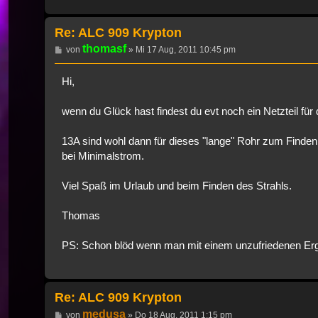
Re: ALC 909 Krypton
thomasf
Beitrag
von
»
Mi 17 Aug, 2011 10:45 pm
Hi,
wenn du Glück hast findest du evt noch ein Netzteil f
13A sind wohl dann für dieses "lange" Rohr zum Finden 
bei Minimalstrom.
Viel Spaß im Urlaub und beim Finden des Strahls.
Thomas
PS: Schon blöd wenn man mit einem unzufriedenen Erg
Re: ALC 909 Krypton
medusa
Beitrag
von
»
Do 18 Aug, 2011 1:15 pm