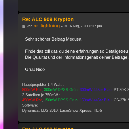
Re: ALC 909 Krypton
nr_lightning
Beitrag
von
»
Di 16 Aug, 2011 8:37 pm
Sehr schöner Beitrag Medusa
Finde das toll das du deine erfahrungen so Detailgetre
Die Qualität und der Informationsgehalt deiner Beiträge 
Gruß Nico
Hauptprojektor 1.4 Watt :
800mW Rot
,
300mW DPSS Grün
,
300mW 445er Blau
, PT-30K 
2 Sateliten je 750mW :
450mW Rot
,
150mW DPSS Grün
,
150mW 445er Blau
, CS-27K 
Software:
Dynamics, LDS 2010, LaserShow Xpress, HE-5