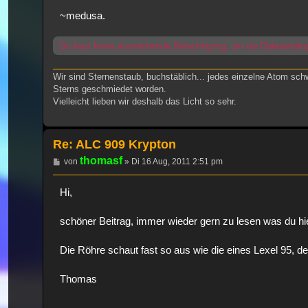
~medusa.
Du hast keine ausreichende Berechtigung, um die Dateianhän
Wir sind Sternenstaub, buchstäblich... jedes einzelne Atom sch
Sterns geschmiedet worden.
Vielleicht lieben wir deshalb das Licht so sehr.
Re: ALC 909 Krypton
thomasf
Beitrag
von
»
Di 16 Aug, 2011 2:51 pm
Hi,
schöner Beitrag, immer wieder gern zu lesen was du hier
Die Röhre schaut fast so aus wie die eines Lexel 95, d
Thomas