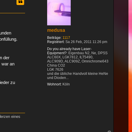
medusa
Kunden
Beiträge:
1117
nfüllung.
Registriert:
Sa 26 Feb, 2011 11:26 pm
Do you already have Laser-
Equipment?:
Eigenbau N2, Ne, DPSS
ALC60X, LGK7812, ILT5490,
n der
ALC909D, ALC909Z, Omnichrome643
R war an
China CO2
LGK 7626
und die übliche Handvoll kleine HeNe
und Dioden...
ieder zu
Wohnort:
Köln
Herzen eines