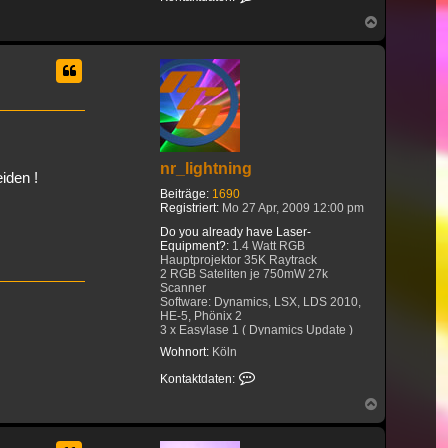
Nach
oben
nr_lightning
iden !
Beiträge:
1690
Registriert:
Mo 27 Apr, 2009 12:00 pm
Do you already have Laser-
Equipment?:
1.4 Watt RGB
Hauptprojektor 35K Raytrack
2 RGB Sateliten je 750mW 27k
Scanner
Software: Dynamics, LSX, LDS 2010,
HE-5, Phönix 2
3 x Easylase 1 ( Dynamics Update )
3x Netlase in Case
Wohnort:
Köln
Kontaktdaten von nr_lightning
Kontaktdaten:
Nach
oben