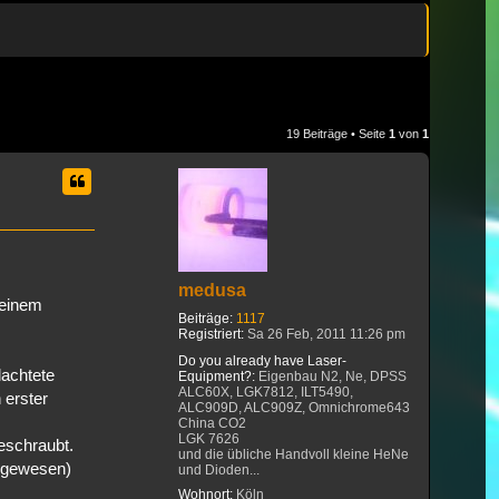
19 Beiträge • Seite
1
von
1
medusa
meinem
Beiträge:
1117
Registriert:
Sa 26 Feb, 2011 11:26 pm
Do you already have Laser-
lachtete
Equipment?:
Eigenbau N2, Ne, DPSS
ALC60X, LGK7812, ILT5490,
 erster
ALC909D, ALC909Z, Omnichrome643
China CO2
LGK 7626
eschraubt.
und die übliche Handvoll kleine HeNe
g gewesen)
und Dioden...
Wohnort:
Köln