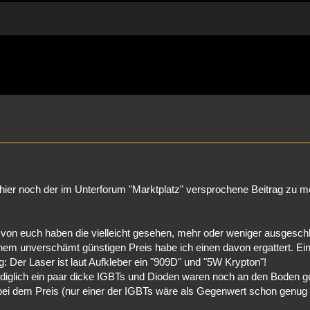
rweiterte Suche
 hier noch der im Unterforum "Marktplatz" versprochene Beitrag zu 
e von euch haben die vielleicht gesehen, mehr oder weniger ausgesch
em unverschämt günstigen Preis habe ich einen davon ergattert. Ein
: Der Laser ist laut Aufkleber ein "909D" und "5W Krypton"!
ediglich ein paar dicke IGBTs und Dioden waren noch an den Boden g
 bei dem Preis (nur einer der IGBTs wäre als Gegenwert schon genu