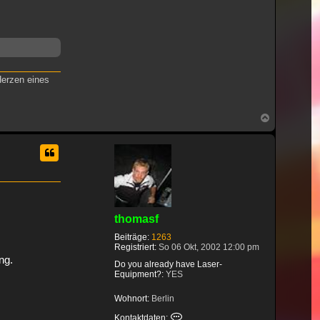
Herzen eines
Nach
oben
thomasf
Beiträge:
1263
Registriert:
So 06 Okt, 2002 12:00 pm
ng.
Do you already have Laser-
Equipment?:
YES
Wohnort:
Berlin
Kontaktdaten von thomasf
Kontaktdaten: