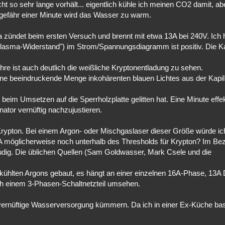
 so sehr lange vorhält... eigentlich kühle ich meinen CO2 damit, ab
ungefähr einer Minute wird das Wasser zu warm.
ma zündet beim ersten Versuch und brennt mit etwa 13A bei 240V. Ich
lasma-Widerstand") im Strom/Spannungsdiagramm ist positiv. Die K
hre ist auch deutlich die weißliche Kryptonentladung zu sehen.
ine beeindruckende Menge inkohärenten blauen Lichtes aus der Kapill
 beim Umsetzen auf die Sperrholzplatte gelitten hat. Eine Minute effe
nator vernüftig nachzujustieren.
 Krypton. Bei einem Argon- oder Mischgaslaser dieser Größe würde ic
3A möglicherweise noch unterhalb des Thresholds für Krypton? Im Be
eudig. Die üblichen Quellen (Sam Goldwasser, Mark Csele und die
gekühlten Argons gebaut, es hängt an einer einzelnen 16A-Phase, 13A 
nach einem 3-Phasen-Schaltnetzteil umsehen.
rnüftige Wasserversorgung kümmern. Da ich in einer Ex-Küche bast