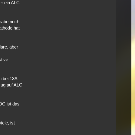
er ein ALC
 habe noch
athode hat
are, aber
ktive
h bei 13A
zug auf ALC
DC ist das
ele, ist