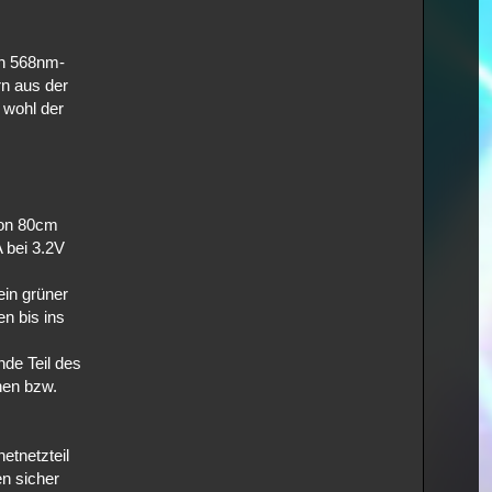
en 568nm-
rn aus der
 wohl der
von 80cm
 bei 3.2V
ein grüner
en bis ins
de Teil des
nen bzw.
etnetzteil
en sicher