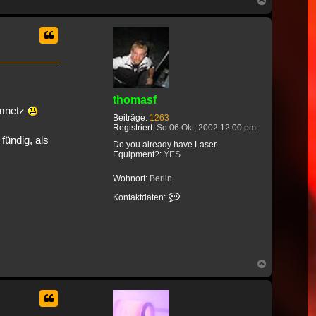
Nach
oben
thomasf
omnetz
Beiträge:
1263
Registriert:
So 06 Okt, 2002 12:00 pm
fündig, als
Do you already have Laser-
Equipment?:
YES
Wohnort:
Berlin
Kontaktdaten von thomasf
Kontaktdaten:
Nach
oben