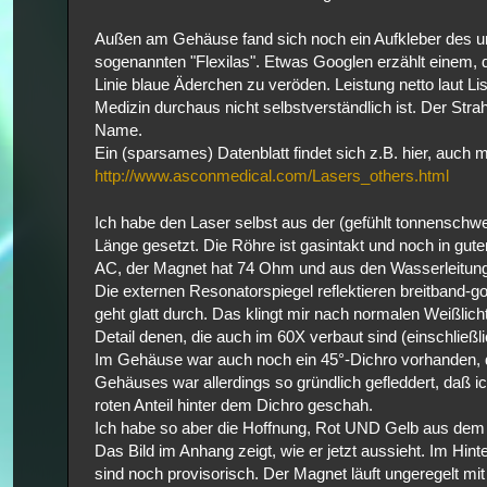
Außen am Gehäuse fand sich noch ein Aufkleber des urs
sogenannten "Flexilas". Etwas Googlen erzählt einem,
Linie blaue Äderchen zu veröden. Leistung netto laut L
Medizin durchaus nicht selbstverständlich ist. Der Stra
Name.
Ein (sparsames) Datenblatt findet sich z.B. hier, auch 
http://www.asconmedical.com/Lasers_others.html
Ich habe den Laser selbst aus der (gefühlt tonnenschw
Länge gesetzt. Die Röhre ist gasintakt und noch in gut
AC, der Magnet hat 74 Ohm und aus den Wasserleitungen
Die externen Resonatorspiegel reflektieren breitband-gol
geht glatt durch. Das klingt mir nach normalen Weißlich
Detail denen, die auch im 60X verbaut sind (einschließl
Im Gehäuse war auch noch ein 45°-Dichro vorhanden, de
Gehäuses war allerdings so gründlich gefleddert, daß 
roten Anteil hinter dem Dichro geschah.
Ich habe so aber die Hoffnung, Rot UND Gelb aus dem 
Das Bild im Anhang zeigt, wie er jetzt aussieht. Im H
sind noch provisorisch. Der Magnet läuft ungeregelt m