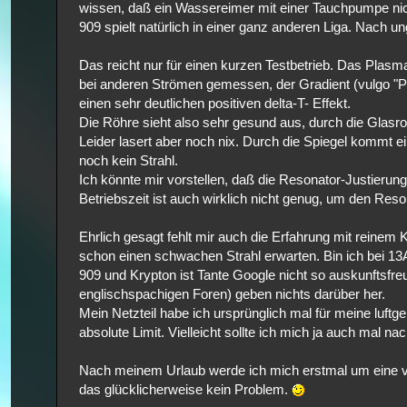
wissen, daß ein Wassereimer mit einer Tauchpumpe nicht
909 spielt natürlich in einer ganz anderen Liga. Nach 
Das reicht nur für einen kurzen Testbetrieb. Das Plas
bei anderen Strömen gemessen, der Gradient (vulgo "P
einen sehr deutlichen positiven delta-T- Effekt.
Die Röhre sieht also sehr gesund aus, durch die Glasro
Leider lasert aber noch nix. Durch die Spiegel kommt e
noch kein Strahl.
Ich könnte mir vorstellen, daß die Resonator-Justierung
Betriebszeit ist auch wirklich nicht genug, um den Reso
Ehrlich gesagt fehlt mir auch die Erfahrung mit reinem
schon einen schwachen Strahl erwarten. Bin ich bei 1
909 und Krypton ist Tante Google nicht so auskunftsfr
englischspachigen Foren) geben nichts darüber her.
Mein Netzteil habe ich ursprünglich mal für meine luft
absolute Limit. Vielleicht sollte ich mich ja auch mal 
Nach meinem Urlaub werde ich mich erstmal um eine ve
das glücklicherweise kein Problem.