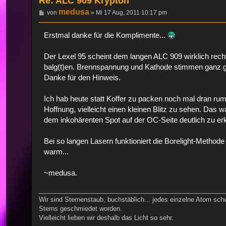
Re: ALC 909 Krypton
medusa
Beitrag
von
»
Mi 17 Aug, 2011 10:17 pm
Erstmal danke für die Komplimente...
Der Lexel 95 scheint dem langen ALC 909 wirklich recht
balg(t)en. Brennspannung und Kathode stimmen ganz gut 
Danke für den Hinweis.
Ich hab heute statt Koffer zu packen noch mal dran ru
Hoffnung, vielleicht einen kleinen Blitz zu sehen. Das
dem inkohärenten Spot auf der OC-Seite deutlich zu er
Bei so langen Lasern funktioniert die Borelight-Method
warm...
~medusa.
Wir sind Sternenstaub, buchstäblich... jedes einzelne Atom sch
Sterns geschmiedet worden.
Vielleicht lieben wir deshalb das Licht so sehr.