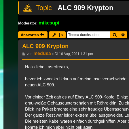
ALC 909 Krypton
mikesupi
Moderator:
Suche
E
Antworten
ALC 909 Krypton
medusa
Beitrag
von
»
Di 16 Aug, 2011 1:31 pm
Hallo liebe Laserfreaks,
bevor ich zwecks Urlaub auf meine Insel verschwinde,
neuen ALC 909.
Vor einiger Zeit gab es auf Ebay ALC 909-Köpfe. Einig
grau-weiße Gehäuseunterschalen mit Röhre drin. Zu ein
Blick ins Paket brachte eine sehr freudige Überraschung
Der ganze Rest war leider extrem übel ausgeweidet. L
Die meisten Kabel waren einfach durchgekniffen. Aber
konnte ich mich aber nicht beklagen.