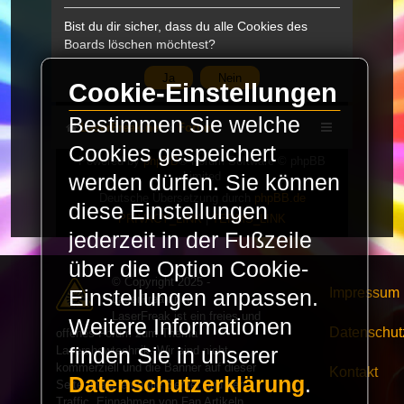
Bist du dir sicher, dass du alle Cookies des
Boards löschen möchtest?
Cookie-Einstellungen
Bestimmen Sie welche
LaserFreak.net
Forum
Cookies gespeichert
Powered by
phpBB
® Forum Software © phpBB
Limited
werden dürfen. Sie können
Deutsche Übersetzung durch
phpBB.de
diese Einstellungen
PRIVACY_LINK
|
TERMS_LINK
jederzeit in der Fußzeile
über die Option Cookie-
© Copyright 2025 -
Impressum
Einstellungen anpassen.
LaserFreak.net
LaserFreak ist ein freies und
Weitere Informationen
Datenschut
offenes Forum zum Thema
Lasershowtechnik. Wir sind nicht
finden Sie in unserer
kommerziell und die Banner auf dieser
Kontakt
Datenschutzerklärung
.
Seite finanzieren die Server und den
Traffic. Einnahmen von Fan Artikeln