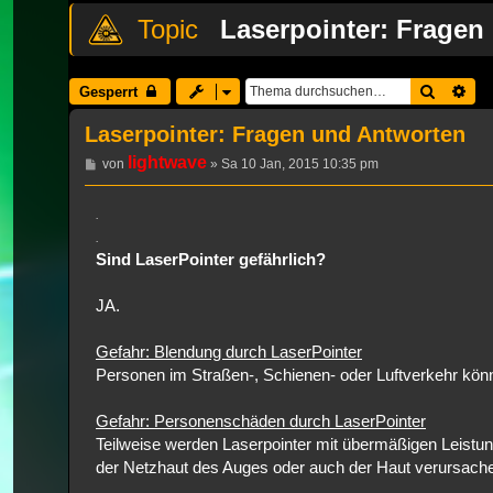
Laserpointer: Fragen
Suche
Erw
Gesperrt
Laserpointer: Fragen und Antworten
lightwave
Beitrag
von
»
Sa 10 Jan, 2015 10:35 pm
.
.
Sind LaserPointer gefährlich?
JA.
Gefahr: Blendung durch LaserPointer
Personen im Straßen-, Schienen- oder Luftverkehr kö
Gefahr: Personenschäden durch LaserPointer
Teilweise werden Laserpointer mit übermäßigen Leistu
der Netzhaut des Auges oder auch der Haut verursach