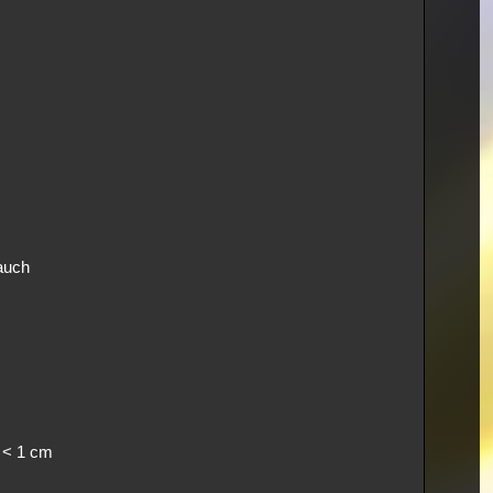
 auch
n < 1 cm