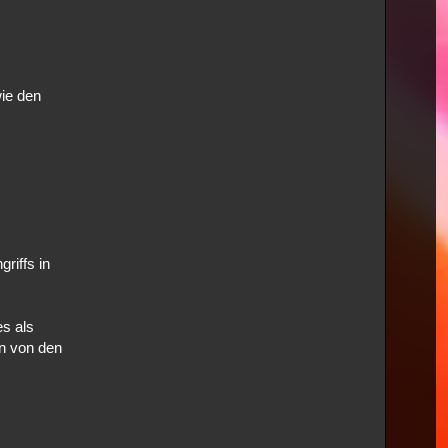
wie den
riffs in
es als
en von den