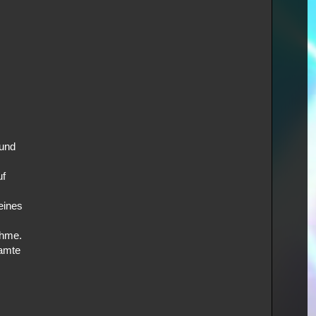
 und
uf
eines
ahme.
samte