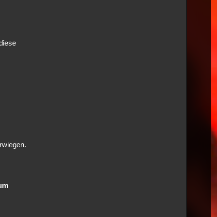
diese
rwiegen.
 um