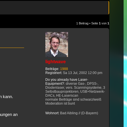
1 Beitrag • Seite
1
von
1
lightwave
Beiträge:
1988
Registriert:
Sa 13 Jul, 2002 12:00 pm
Do you already have Laser-
Equipment?:
diverse Gas-, DPSS-,
Diodenlaser, vers. Scanningsysteme, 3
Selbstbauprojektoren, USB+Netzwerk-
DACs, HE-Laserscan
n kann.
normale Beiträge sind schwarz/weiß
Moderation ist bunt
Wohnort:
Bad Aibling // (D-Bayern)
nnungen an