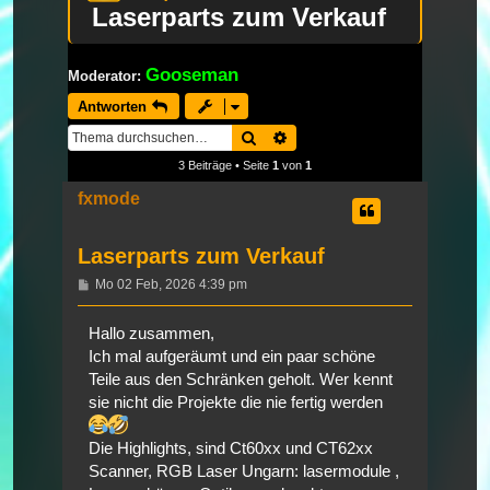
Laserparts zum Verkauf
Gooseman
Moderator:
Antworten
Suche
Erweiterte Suche
3 Beiträge • Seite
1
von
1
fxmode
Laserparts zum Verkauf
Beitrag
Mo 02 Feb, 2026 4:39 pm
Hallo zusammen,
Ich mal aufgeräumt und ein paar schöne
Teile aus den Schränken geholt. Wer kennt
sie nicht die Projekte die nie fertig werden
Die Highlights, sind Ct60xx und CT62xx
Scanner, RGB Laser Ungarn: lasermodule ,