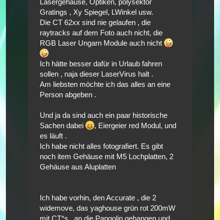
Lasergehäuse, Optiken, polysektor
Gratings , Xy Spiegel, LWinkel usw.
Die CT 62xx sind nie gelaufen , die
raytracks auf dem Foto auch nicht, die
RGB Laser Ungarn Module auch nicht
Ich hätte besser dafür in Urlaub fahren
sollen , naja dieser LaserVirus halt .
Am liebsten möchte ich das alles an eine
Person abgeben .
Und ja da sind auch ein paar historische
Sachen dabei
, Eiergeier red Modul, und
es läuft .
Ich habe nicht alles fotografiert. Es gibt
noch item Gehäuse mit M5 Lochplatten, 2
Gehäuse aus Aluplatten
Ich habe vorhin, den Accurate , die 2
widemove, das yaghouse grün rot 200mW
mit CT*s , an die Pangolin gehangen und