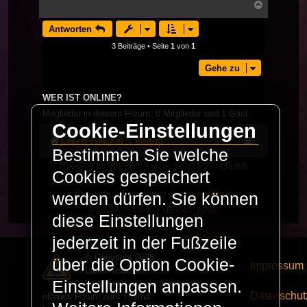
Nach
oben
Antworten
3 Beiträge • Seite
1
von
1
Gehe zu
WER IST ONLINE?
Mitglieder in diesem Forum: 0 Mitglieder und 1 Gast
Cookie-Einstellungen
LaserFreak.net
Forum
Bestimmen Sie welche
Powered by
phpBB
® Forum Software © phpBB
Cookies gespeichert
Limited
Deutsche Übersetzung durch
phpBB.de
werden dürfen. Sie können
PRIVACY_LINK
|
TERMS_LINK
diese Einstellungen
jederzeit in der Fußzeile
© Copyright 2025 -
über die Option Cookie-
Impressum
LaserFreak.net
Einstellungen anpassen.
LaserFreak ist ein freies und
Datenschut
offenes Forum zum Thema