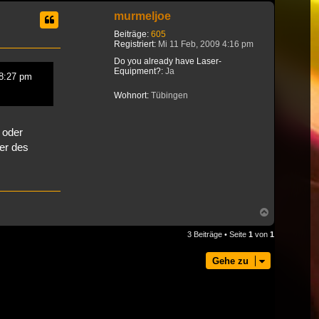
murmeljoe
Beiträge:
605
Registriert:
Mi 11 Feb, 2009 4:16 pm
Do you already have Laser-
Equipment?:
Ja
 8:27 pm
Wohnort:
Tübingen
 oder
er des
Nach
oben
3 Beiträge • Seite
1
von
1
Gehe zu