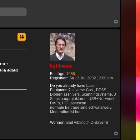
Nach
oben
amer
lightwave
lle einen
Beiträge:
1988
Registriert:
Sa 13 Jul, 2002 12:00 pm
Do you already have Laser-
Equipment?:
diverse Gas-, DPSS-,
Diodenlaser, vers. Scanningsysteme, 3
Selbstbauprojektoren, USB+Netzwerk-
DACs, HE-Laserscan
normale Beiträge sind schwarz/weiß
Moderation ist bunt
Wohnort:
Bad Aibling // (D-Bayern)
Nach
oben