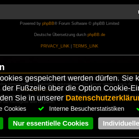
Powered by
phpBB
® Forum Software © phpBB Limited
Deutsche Übersetzung durch
phpBB.de
PRIVACY_LINK
|
TERMS_LINK
en
okies gespeichert werden dürfen. Sie 
Lasershowtechnik. Wir sind nicht kommerziell und die Banner auf dieser Seit
rden verwendet um Freaktreffen auszurichten. Die Server werden durch die
in der Fußzeile über die Option Cookie-E
erwenden wir
HomepageEasy
. Wenn Ihr Fragen oder Beschwerden zu LaserFr
nformationen auf dieser Seite sind urheberrechtlich geschützt und dürfen nicht
nden Sie in unserer
Datenschutzerkläru
die Richtigkeit aller Angaben.
che Cookies
Interne Besucherstatistiken
Nur essentielle Cookies
Individuell