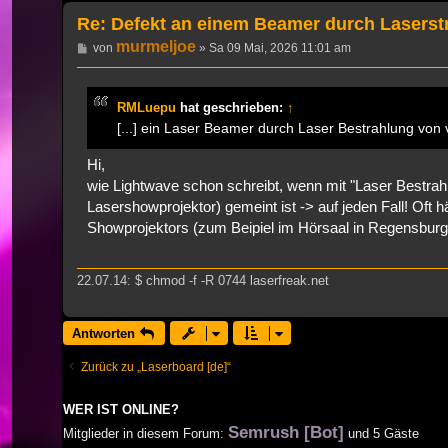
Re: Defekt an einem Beamer durch Laserst
murmeljoe
Beitrag
von
»
Sa 09 Mai, 2026 11:01 am
RMLuepu
hat geschrieben:
↑
[...] ein Laser Beamer durch Laser Bestrahlung von vo
Hi,
wie Lightwave schon schreibt, wenn mit "Laser Bestrahl
Lasershowprojektor) gemeint ist -> auf jeden Fall! Of
Showprojektors (zum Beipiel im Hörsaal in Regensbur
22.07.14: $ chmod -f -R 0744 laserfreak.net
Antworten
Zurück zu „Laserboard [de]“
WER IST ONLINE?
Semrush [Bot]
Mitglieder in diesem Forum:
und 5 Gäste