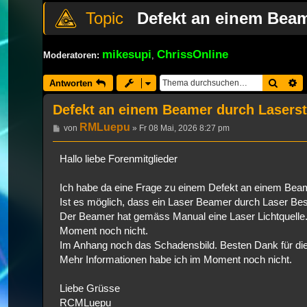
Defekt an einem Beam
mikesupi
ChrissOnline
Moderatoren:
,
Suche
E
Antworten
Defekt an einem Beamer durch Lasers
RMLuepu
Beitrag
von
»
Fr 08 Mai, 2026 8:27 pm
Hallo liebe Forenmitglieder
Ich habe da eine Frage zu einem Defekt an einem Beam
Ist es möglich, dass ein Laser Beamer durch Laser B
Der Beamer hat gemäss Manual eine Laser Lichtquelle.
Moment noch nicht.
Im Anhang noch das Schadensbild. Besten Dank für d
Mehr Informationen habe ich im Moment noch nicht.
Liebe Grüsse
RCMLuepu