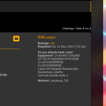
3 Beiträge • Seite
1
von
1
RMLuepu
Beiträge:
161
Registriert:
Do 12 Dez, 2013 7:07 pm
Do you already have Laser-
Equipment?:
2x KVANT CM1800
GT-TECH HQ1000S-DT40 RGB
2x LW DS2000RGB
2x LW DS900RGB
Laser mit Pangolin Beyond adv,
Quickshow, LivePro
ch im
Licht mit Sunlite Suite 2
Wohnort:
Lenzburg, CH