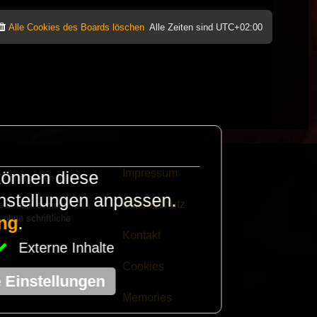
Alle Cookies des Boards löschen
Alle Zeiten sind
UTC+02:00
Impressum
können diese
e finanzieren die
instellungen anpassen.
Datenschutz
eak habt schickt
 ohne schriftliche
ng
.
Kontakt
Externe Inhalte
Cookies
e Einstellungen
Memories