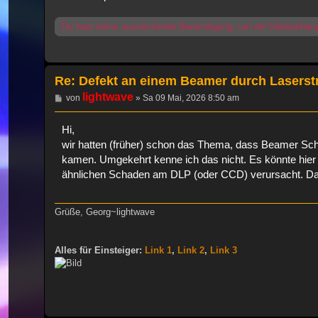
Du hast keine ausreichende Berechtigung, um die Dateianhän
Re: Defekt an einem Beamer durch Laserst
lightwave
Beitrag
von
»
Sa 09 Mai, 2026 8:50 am
Hi,
wir hatten (früher) schon das Thema, dass Beamer Sc
kamen. Umgekehrt kenne ich das nicht. Es könnte hier a
ähnlichen Schaden am DLP (oder CCD) verursacht. Das i
Grüße, Georg~lightwave
Alles für Einsteiger:
Link 1
,
Link 2
,
Link 3