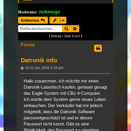
mikesupi
Moderator:
Antworten
Suche
Erweiterte Suche
1 Beitrag • Seite
1
von
1
Fenne
Datronik info
Beitrag
Di 21 Apr, 2026 2:16 pm
Hallo zusammen. Ich möchte mir einen
Datronik-Lasertisch kaufen, genauer gesagt
das Eagle-System mit CBz-4-Computer.
Ich würde dem System gerne neues Leben
einhauchen. Der Verkäufer hat mir jedoch
mitgeteilt, dass die Datronik-Software
passwortgeschützt ist und er dieses
Passwort nicht kennt. Gibt es eine
Möglichkeit, das Passwort zu umgehen,