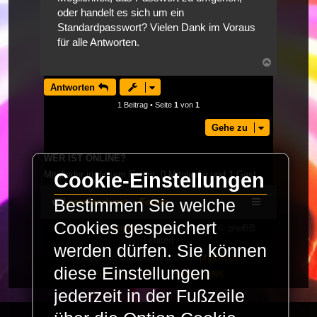
oder handelt es sich um ein
Standardpasswort? Vielen Dank im Voraus
für alle Antworten.
Nach
oben
Antworten
1 Beitrag • Seite
1
von
1
Gehe zu
WER IST ONLINE?
Mitglieder in diesem Forum: 0 Mitglieder und 1 Gast
Cookie-Einstellungen
Bestimmen Sie welche
LaserFreak.net
Forum
Cookies gespeichert
Powered by
phpBB
® Forum Software © phpBB
Limited
werden dürfen. Sie können
Deutsche Übersetzung durch
phpBB.de
diese Einstellungen
PRIVACY_LINK
|
TERMS_LINK
jederzeit in der Fußzeile