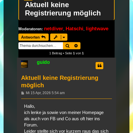
Aktuell keine
Registrierung möglich
netdiver
Hatschi
lightwave
Moderatoren:
,
,
Antworten
Suche
Erweiterte Suche
1 Beitrag • Seite
1
von
1
guido
Aktuell keine Registrierung
möglich
Beitrag
Mi 15 Apr, 2026 5:54 am
Hallo,
ich lenke ja sowie von meiner Homepage
als auch von FB und Co aus oft hier ins
Forum.
Leider stellte sich vor kurzem raus das sich