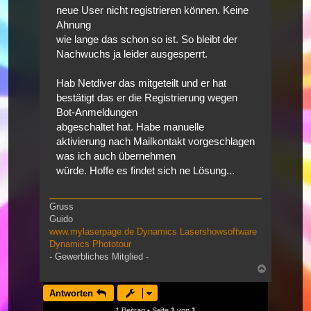
neue User nicht registrieren können. Keine
Ahnung
wie lange das schon so ist. So bleibt der
Nachwuchs ja leider ausgesperrt.
Hab Netdiver das mitgeteilt und er hat
bestätigt das er die Registrierung wegen
Bot-Anmeldungen
abgeschaltet hat. Habe manuelle
aktivierung nach Mailkontakt vorgeschlagen
was ich auch übernehmen
würde. Hoffe es findet sich ne Lösung...
Gruss
Guido
www.mylaserpage.de
Dynamics Lasershowsoftware
Dynamics Phototour
- Gewerbliches Mitglied -
Nach
oben
Antworten
1 Beitrag • Seite
1
von
1