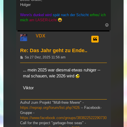
Holger
Wenn's dunkel wird
spät nach der Schicht
erfreu' ich
mich
am LASER-Licht
Nach
oben
VDX
Re: Das Jahr geht zu Ende..
Beitrag
Sa 27 Dez, 2025 11:56 am
... mein 2025 war diesmal etwas ruhiger --
mal schauen, wie 2026 wird
Viktor
Aufruf zum Projekt "Müll-freie Meere" -
https://reprap.org/forum/list.php?426
-- Facebook-
Gruppe -
https://www.facebook.com/groups/383822522290730
Call for the project "garbage-free seas" -