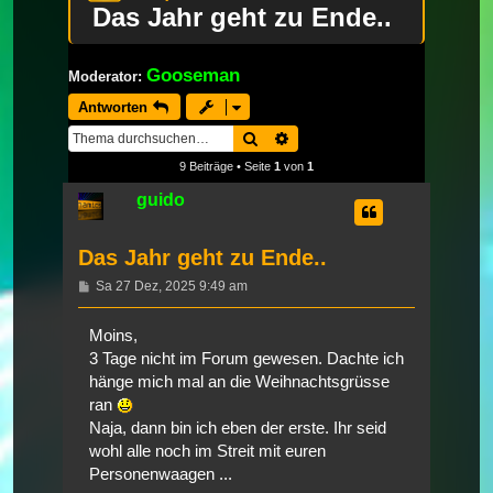
Das Jahr geht zu Ende..
Gooseman
Moderator:
Antworten
Suche
Erweiterte Suche
9 Beiträge • Seite
1
von
1
guido
Das Jahr geht zu Ende..
Beitrag
Sa 27 Dez, 2025 9:49 am
Moins,
3 Tage nicht im Forum gewesen. Dachte ich
hänge mich mal an die Weihnachtsgrüsse
ran
Naja, dann bin ich eben der erste. Ihr seid
wohl alle noch im Streit mit euren
Personenwaagen ...