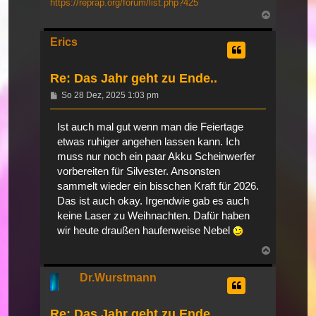
https://reprap.org/forum/list.php?425
Nach
oben
Erics
Re: Das Jahr geht zu Ende..
Beitrag
So 28 Dez, 2025 1:03 pm
Ist auch mal gut wenn man die Feiertage
etwas ruhiger angehen lassen kann. Ich
muss nur noch ein paar Akku Scheinwerfer
vorbereiten für Silvester. Ansonsten
sammelt wieder ein bisschen Kraft für 2026.
Das ist auch okay. Irgendwie gab es auch
keine Laser zu Weihnachten. Dafür haben
wir heute draußen haufenweise Nebel
Nach
oben
Dr.Wurstmann
Re: Das Jahr geht zu Ende..