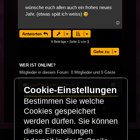
wünsche euch allen auch ein frohes neues
Jahr. (etwas spät ich weiss)
Nach
oben
Antworten
9 Beiträge • Seite
1
von
1
Gehe zu
WER IST ONLINE?
Mitglieder in diesem Forum: 0 Mitglieder und 0 Gäste
LaserFreak.net
Forum
Cookie-Einstellungen
Powered by
phpBB
® Forum Software © phpBB
Bestimmen Sie welche
Limited
Deutsche Übersetzung durch
phpBB.de
Cookies gespeichert
PRIVACY_LINK
|
TERMS_LINK
werden dürfen. Sie können
diese Einstellungen
© Copyright 2025 -