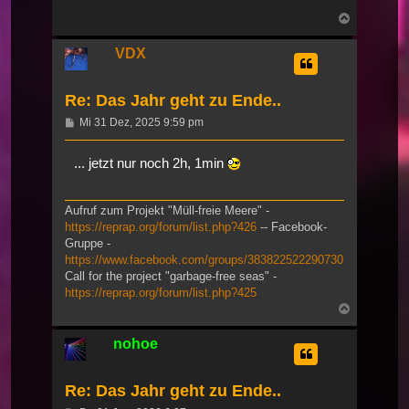
Nach
oben
VDX
Re: Das Jahr geht zu Ende..
Beitrag
Mi 31 Dez, 2025 9:59 pm
... jetzt nur noch 2h, 1min
Aufruf zum Projekt "Müll-freie Meere" -
https://reprap.org/forum/list.php?426
-- Facebook-
Gruppe -
https://www.facebook.com/groups/383822522290730
Call for the project "garbage-free seas" -
https://reprap.org/forum/list.php?425
Nach
oben
nohoe
Re: Das Jahr geht zu Ende..