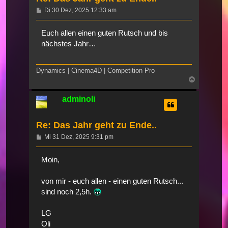
Beitrag
Di 30 Dez, 2025 12:33 am
Euch allen einen guten Rutsch und bis
nächstes Jahr…
Dynamics | Cinema4D | Competition Pro
Nach
oben
adminoli
Re: Das Jahr geht zu Ende..
Beitrag
Mi 31 Dez, 2025 9:31 pm
Moin,
von mir - euch allen - einen guten Rutsch...
sind noch 2,5h.
LG
Oli