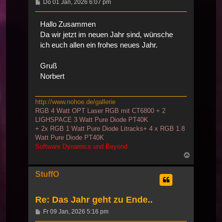
Beitrag
Do 01 Jan, 2026 6:07 pm
Hallo Zusammen
Da wir jetzt im neuen Jahr sind, wünsche
ich euch allen ein frohes neues Jahr.
Gruß
Norbert
http://www.nohoe.de/gallerie
RGB 4 Watt OPT Laser RGB mit CT6800 + 2
LIGHSPACE 3 Watt Pure Diode PT40K
+ 2x RGB 1 Watt Pure Diode Litracks+ 4 x RGB 1.8
Watt Pure Diode PT40K
Software Dynamics und Beyond
Nach
oben
StuffO
Re: Das Jahr geht zu Ende..
Beitrag
Fr 09 Jan, 2026 5:16 pm