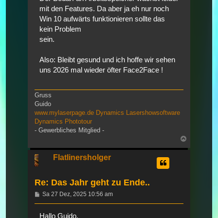
mit den Features. Da aber ja eh nur noch
Win 10 aufwärts funktionieren sollte das
kein Problem
sein.
Also: Bleibt gesund und ich hoffe wir sehen
uns 2026 mal wieder öfter Face2Face !
Gruss
Guido
www.mylaserpage.de
Dynamics Lasershowsoftware
Dynamics Phototour
- Gewerbliches Mitglied -
Nach
oben
Flatlinersholger
Re: Das Jahr geht zu Ende..
Beitrag
Sa 27 Dez, 2025 10:56 am
Hallo Guido,