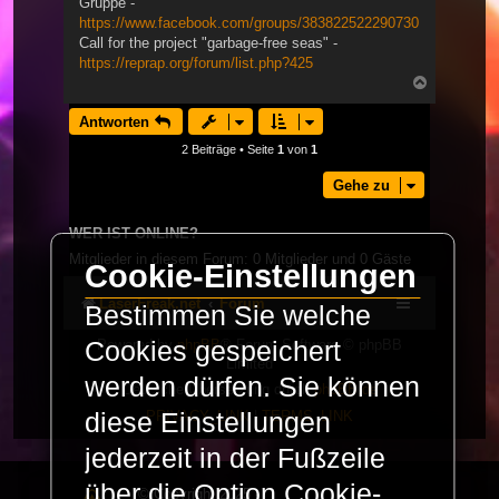
Gruppe -
https://www.facebook.com/groups/383822522290730
Call for the project "garbage-free seas" -
https://reprap.org/forum/list.php?425
Nach
oben
Antworten
2 Beiträge • Seite
1
von
1
Gehe zu
WER IST ONLINE?
Mitglieder in diesem Forum: 0 Mitglieder und 0 Gäste
Cookie-Einstellungen
LaserFreak.net
Forum
Bestimmen Sie welche
Powered by
phpBB
® Forum Software © phpBB
Cookies gespeichert
Limited
werden dürfen. Sie können
Deutsche Übersetzung durch
phpBB.de
diese Einstellungen
PRIVACY_LINK
|
TERMS_LINK
jederzeit in der Fußzeile
über die Option Cookie-
© Copyright 2025 -