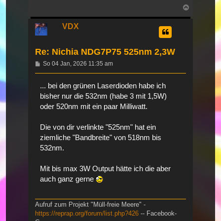
Nach
oben
VDX
Re: Nichia NDG7P75 525nm 2,3W
Beitrag
So 04 Jan, 2026 11:35 am
... bei den grünen Laserdioden habe ich
bisher nur die 532nm (habe 3 mit 1,5W)
oder 520nm mit ein paar Milliwatt.
Die von dir verlinkte "525nm" hat ein
ziemliche "Bandbreite" von 518nm bis
532nm.
Mit bis max 3W Output hätte ich die aber
auch ganz gerne
Aufruf zum Projekt "Müll-freie Meere" -
https://reprap.org/forum/list.php?426
-- Facebook-