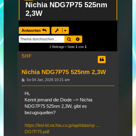
Nichia NDG7P75 525nm
2,3W
Antworten
Suche
Erweiterte Suche
2 Beiträge • Seite
1
von
1
SHF
Nichia NDG7P75 525nm 2,3W
Beitrag
So 04 Jan, 2026 10:21 am
Hi,
Kennt jemand die Diode --> Nichia
NDG7P75 525nm 2,3W, gibt es
bezugsquellen?
https://led-ld.nichia.co.jp/api/data/sp ...
DG7P75.pdf