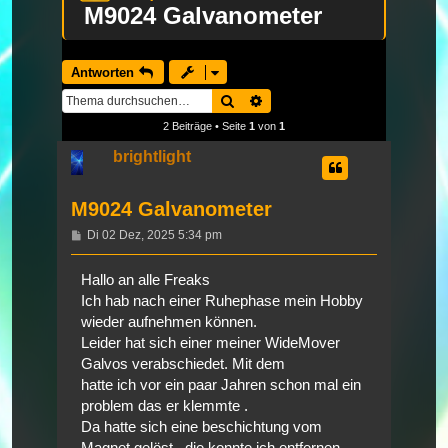
M9024 Galvanometer
Antworten
Suche
Erweiterte Suche
2 Beiträge • Seite
1
von
1
brightlight
M9024 Galvanometer
Beitrag
Di 02 Dez, 2025 5:34 pm
Hallo an alle Freaks
Ich hab nach einer Ruhephase mein Hobby
wieder aufnehmen können.
Leider hat sich einer meiner WideMover
Galvos verabschiedet. Mit dem
hatte ich vor ein paar Jahren schon mal ein
problem das er klemmte .
Da hatte sich eine beschichtung vom
Magnet gelöst , die konnte ich entfernen.