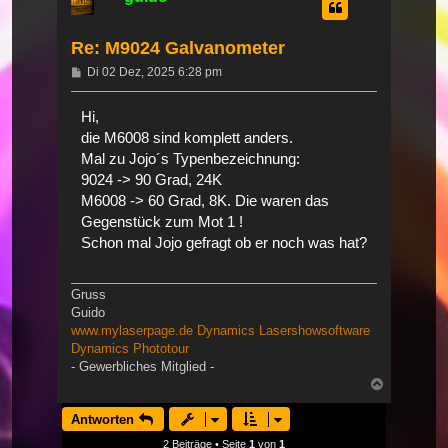
Re: M9024 Galvanometer
Beitrag
Di 02 Dez, 2025 6:28 pm
Hi,
die M6008 sind komplett anders.
Mal zu Jojo´s Typenbezeichnung:
9024 -> 90 Grad, 24K
M6008 -> 60 Grad, 8K. Die waren das
Gegenstück zum Mot 1 !
Schon mal Jojo gefragt ob er noch was hat?
Gruss
Guido
www.mylaserpage.de
Dynamics Lasershowsoftware
Dynamics Phototour
- Gewerbliches Mitglied -
Nach
oben
Antworten
2 Beiträge • Seite
1
von
1