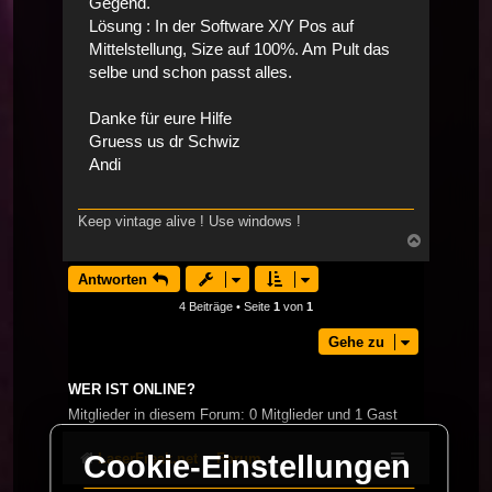
Gegend.
Lösung : In der Software X/Y Pos auf
Mittelstellung, Size auf 100%. Am Pult das
selbe und schon passt alles.
Danke für eure Hilfe
Gruess us dr Schwiz
Andi
Keep vintage alive ! Use windows !
Nach
oben
Antworten
4 Beiträge • Seite
1
von
1
Gehe zu
WER IST ONLINE?
Mitglieder in diesem Forum: 0 Mitglieder und 1 Gast
Cookie-Einstellungen
LaserFreak.net
Forum