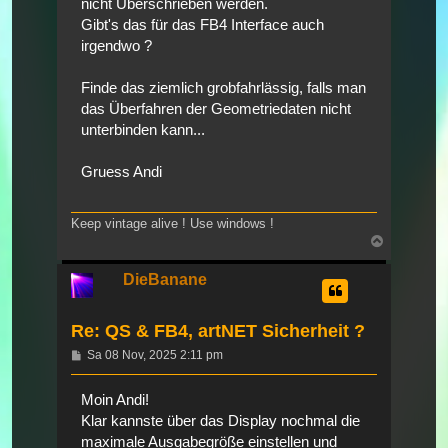
nicht Überschrieben werden.
Gibt's das für das FB4 Interface auch
irgendwo ?
Finde das ziemlich grobfahrlässig, falls man
das Überfahren der Geometriedaten nicht
unterbinden kann...
Gruess Andi
Keep vintage alive ! Use windows !
Nach
oben
DieBanane
Re: QS & FB4, artNET Sicherheit ?
Beitrag
Sa 08 Nov, 2025 2:11 pm
Moin Andi!
Klar kannste über das Display nochmal die
maximale Ausgabegröße einstellen und