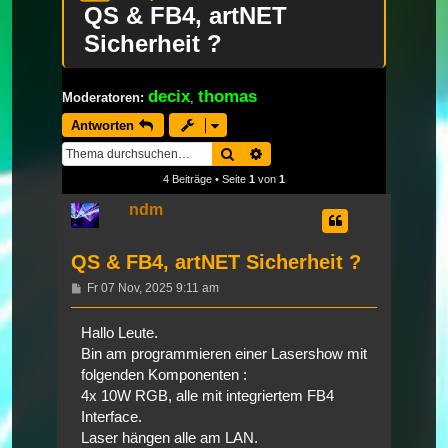
QS & FB4, artNET
Sicherheit ?
decix
thomas
Moderatoren:
,
Antworten
Suche
Erweiterte Suche
4 Beiträge • Seite
1
von
1
ndm
QS & FB4, artNET Sicherheit ?
Beitrag
Fr 07 Nov, 2025 9:11 am
Hallo Leute.
Bin am programmieren einer Lasershow mit
folgenden Komponenten :
4x 10W RGB, alle mit integriertem FB4
Interface.
Laser hängen alle am LAN.