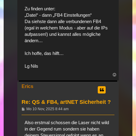
Zu finden unter:
„Datei“ - dann „FB4 Einstellungen“
Da siehste dann alle verbundenen FB4
(egal in welchem Modus - aber auf die IPs
aufpassen!) und kannst alles mögliche
ändern…
Ich hoffe, das hilft…
Lg Nils
Nach
oben
Erics
Re: QS & FB4, artNET Sicherheit ?
Beitrag
Mo 10 Nov, 2025 8:44 am
Also erstmal schossen die Laser nicht wild
in der Gegend rum sondern sie haben
deinem Steuersignal gefolgt wenn es an