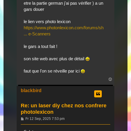
etre la partie german j'ai pas vérifier ) a un
gars douer
le lien vers photo lexicon
https://www.photonlexicon.com/forums/sh
... e-Scanners
le gars a tout fait !
son site web avec plus de détail
faut que l'on se réveille par ici
Nach
oben
blackbird
Re: un laser diy chez nos confrere
photolexicon
Beitrag
Fr 12 Sep, 2025 7:53 pm