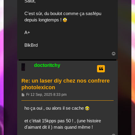
Salut,
C'est sûr, du boulot comme ça sasfépu
depuis longtemps !
A+
BlkBrd
Nach
oben
doctoritchy
Re: un laser diy chez nos confrere
photolexicon
Beitrag
Fr 12 Sep, 2025 8:33 pm
ho ça oui , ou alors il se cache
et c’était 15kpps pas 50 ! , (une histoire
d'aimant dit il ) mais quand même !