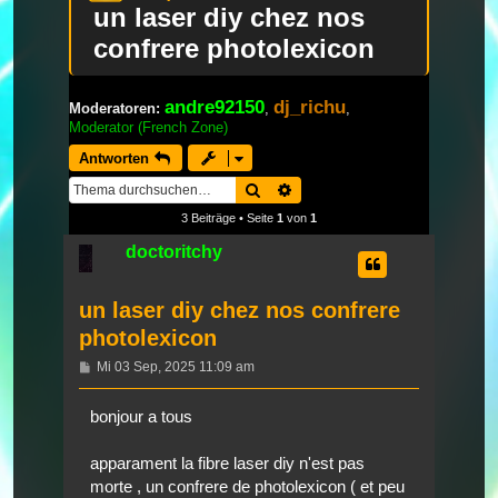
un laser diy chez nos
confrere photolexicon
andre92150
dj_richu
Moderatoren:
,
,
Moderator (French Zone)
Antworten
Suche
Erweiterte Suche
3 Beiträge • Seite
1
von
1
doctoritchy
un laser diy chez nos confrere
photolexicon
Beitrag
Mi 03 Sep, 2025 11:09 am
bonjour a tous
apparament la fibre laser diy n'est pas
morte , un confrere de photolexicon ( et peu