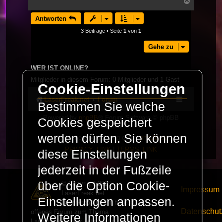
Nach
oben
Antworten
3 Beiträge • Seite
1
von
1
Gehe zu
WER IST ONLINE?
Mitglieder in diesem Forum: 0 Mitglieder und 1 Gast
Cookie-Einstellungen
LaserFreak.net
Forum
Bestimmen Sie welche
Powered by
phpBB
® Forum Software © phpBB
Cookies gespeichert
Limited
werden dürfen. Sie können
Deutsche Übersetzung durch
phpBB.de
PRIVACY_LINK
|
TERMS_LINK
diese Einstellungen
jederzeit in der Fußzeile
über die Option Cookie-
© Copyright 2025 -
Impressum
LaserFreak.net
Einstellungen anpassen.
LaserFreak ist ein freies und
Datenschut
offenes Forum zum Thema
Weitere Informationen
Lasershowtechnik. Wir sind nicht