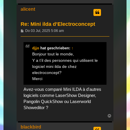
oben
alicent
Re: Mini ilda d’Electroconcept
Beitrag
Do 03 Jul, 2025 5:06 am
djjo
hat geschrieben:
↑
Bonjour tout le monde,
Y a t’il des personnes qui utilisent le
logiciel mini ilda de chez
electroconcept?
Merci
Avez-vous comparé Mini ILDA à d'autres
logiciels comme LaserShow Designer,
Pangolin QuickShow ou Laserworld
Showeditor ?
Nach
oben
blackbird