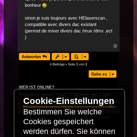
bonheur
sinon je suis toujours avec HElaserscan ,
compatible avec divers dac existant
(permet de mixer divers dac /mux /dmx ,ect
)
Nach
oben
Antworten
4 Beiträge • Seite
1
von
1
Gehe zu
WER IST ONLINE?
Mitglieder in diesem Forum: 0 Mitglieder und 1 Gast
Cookie-Einstellungen
LaserFreak.net
Forum
Bestimmen Sie welche
Powered by
phpBB
® Forum Software © phpBB
Cookies gespeichert
Limited
werden dürfen. Sie können
Deutsche Übersetzung durch
phpBB.de