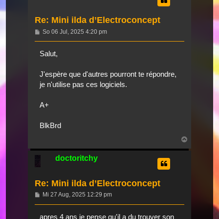
Re: Mini ilda d’Electroconcept
Beitrag
So 06 Jul, 2025 4:20 pm
Salut,
J'espère que d'autres pourront te répondre,
je n'utilise pas ces logiciels.
A+
BlkBrd
Nach
oben
doctoritchy
Re: Mini ilda d’Electroconcept
Beitrag
Mi 27 Aug, 2025 12:29 pm
apres 4 ans je pense qu'il a du trouver son