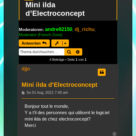
Mini ilda
d’Electroconcept
andre92150
dj_richu
Moderatoren:
,
,
Moderator (French Zone)
Antworten
Suche
Erweiterte Suche
4 Beiträge • Seite
1
von
1
djjo
Mini ilda d’Electroconcept
Beitrag
So 01 Aug, 2021 7:40 am
Bonjour tout le monde,
Y a t’il des personnes qui utilisent le logiciel
mini ilda de chez electroconcept?
Merci
Nach