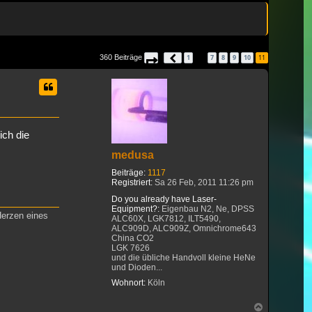
360 Beiträge
1
7
8
9
10
11
Seite
11
Vorherige
von
11
…
ich die
medusa
Beiträge:
1117
Registriert:
Sa 26 Feb, 2011 11:26 pm
Do you already have Laser-
Equipment?:
Eigenbau N2, Ne, DPSS
Herzen eines
ALC60X, LGK7812, ILT5490,
ALC909D, ALC909Z, Omnichrome643
China CO2
LGK 7626
und die übliche Handvoll kleine HeNe
und Dioden...
Wohnort:
Köln
Nach