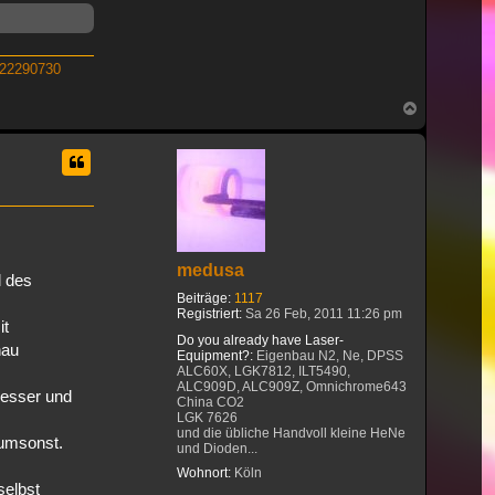
522290730
Nach
oben
medusa
l des
Beiträge:
1117
Registriert:
Sa 26 Feb, 2011 11:26 pm
it
Do you already have Laser-
nau
Equipment?:
Eigenbau N2, Ne, DPSS
ALC60X, LGK7812, ILT5490,
ALC909D, ALC909Z, Omnichrome643
besser und
China CO2
LGK 7626
und die übliche Handvoll kleine HeNe
 umsonst.
und Dioden...
Wohnort:
Köln
selbst