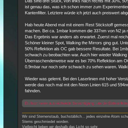
Das sind drei Stück, von links nach rechts mit 30%, 
ist genau das, was ich schon immer zum Experimentieren 
Kantenfilter. Letztere würde ich jetzt auch preiswert abg
Hab heute Abend mal mit einem Rest Stickstoff geme
machen. Bei ca. 1mbar kommen die 337nm von N2 ja ni
Das Ergebnis war anders als erwartet. Zuerst mal rei
Schöner kleiner Spot, Walking the Mirrors ging gut. Un
50% Reflektion als OC gab bessere Resultate. Bei 1mb
schwach zu beobachten war. Auch hier wieder Walking th
Überraschenderweise war es bei 70% Reflektion am OC 
0.9mbar nur noch sehr schwach zu sehen waren. Walkin
Wieder was gelernt. Bei den Laserlinien mit hoher Verst
werde das noch mal mit den Neon Linien 615 und 594n
fahnden.
Du hast keine ausreichende Berechtigung, um die Dateianhän
Wir sind Sternenstaub, buchstäblich... jedes einzelne Atom sch
Sterns geschmiedet worden.
Vielleicht lieben wir deshalb das Licht so sehr.