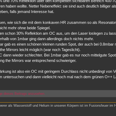
50% und 70% Reflektion über den kompletten sichtbaren Bereich 400-
haben wollte. Netter Nebeneffekt: sie sind auch deutlich billiger al
eben, falls jemand Interesse hat.
ssen, wie sich die mit dem konkaven HR zusammen so als Resonato
cht mehr ohne beide Spiegel.
chen schon 30% Reflektion am OC aus, um den Laser loslegen zu lass
terhalb von 1mbar ging dann allerdings doch nichts mehr.
ar gab es einen schönen kleinen runden Spot, der auch bei 0.8mbar 
e Mirrors leicht möglich (war noch Tageslicht).
dann wieder schlechter. Bei 1mbar gab es nur noch mittelgute Spots
g the Mirrors war entsprechend schwieriger.
ärkung ist also ein OC mit geringem Durchlass nicht unbedingt von Vor
m untersuchen und dann vielleicht noch mal nach dem grünen O++ L
ge dieses Beitrags anzusehen.
werer als Wasserstoff und Helium in unseren Körpern ist im Fusionsfeuer im 