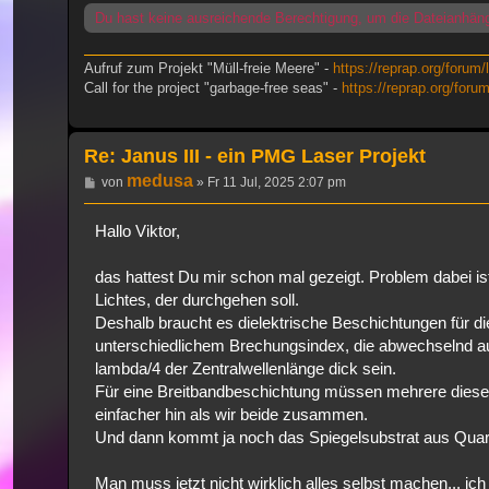
Du hast keine ausreichende Berechtigung, um die Dateianhän
Aufruf zum Projekt "Müll-freie Meere" -
https://reprap.org/forum/
Call for the project "garbage-free seas" -
https://reprap.org/foru
Re: Janus III - ein PMG Laser Projekt
medusa
Beitrag
von
»
Fr 11 Jul, 2025 2:07 pm
Hallo Viktor,
das hattest Du mir schon mal gezeigt. Problem dabei is
Lichtes, der durchgehen soll.
Deshalb braucht es dielektrische Beschichtungen für di
unterschiedlichem Brechungsindex, die abwechselnd a
lambda/4 der Zentralwellenlänge dick sein.
Für eine Breitbandbeschichtung müssen mehrere dieser 
einfacher hin als wir beide zusammen.
Und dann kommt ja noch das Spiegelsubstrat aus Quarz
Man muss jetzt nicht wirklich alles selbst machen... i