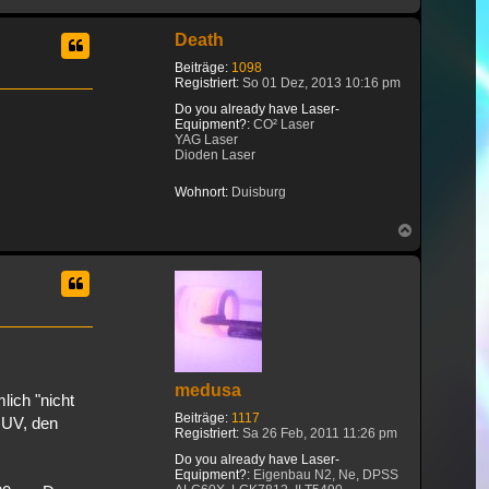
oben
Death
Beiträge:
1098
Registriert:
So 01 Dez, 2013 10:16 pm
Do you already have Laser-
Equipment?:
CO² Laser
YAG Laser
Dioden Laser
Wohnort:
Duisburg
Nach
oben
medusa
lich "nicht
Beiträge:
1117
r UV, den
Registriert:
Sa 26 Feb, 2011 11:26 pm
Do you already have Laser-
Equipment?:
Eigenbau N2, Ne, DPSS