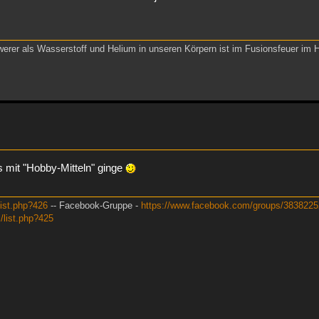
werer als Wasserstoff und Helium in unseren Körpern ist im Fusionsfeuer im 
das mit "Hobby-Mitteln" ginge
list.php?426
-- Facebook-Gruppe -
https://www.facebook.com/groups/383822
m/list.php?425