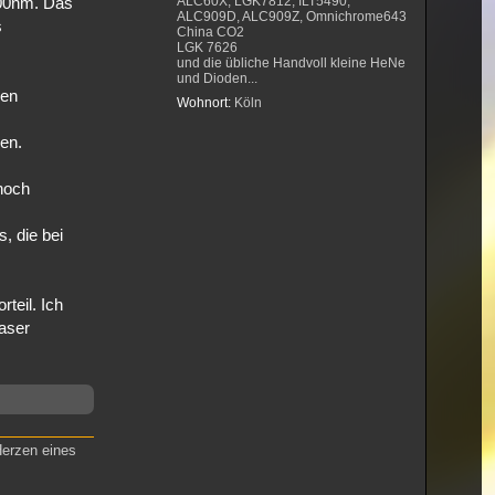
ALC60X, LGK7812, ILT5490,
700nm. Das
ALC909D, ALC909Z, Omnichrome643
s
China CO2
LGK 7626
und die übliche Handvoll kleine HeNe
und Dioden...
ren
Wohnort:
Köln
en.
noch
, die bei
teil. Ich
aser
Herzen eines