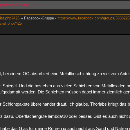
ge dieses Beitrags anzusehen.
list.php?426
-- Facebook-Gruppe -
https://www.facebook.com/groups/383822
m/list.php?425
t, bei einem OC absorbiert eine Metallbeschichtung zu viel vom Antei
e Spiegel. Und die bestehen aus vielen Schichten von Metalloxiden m
ufgedampft werden. Die Schichten müssen dabei immer ziemlich ge
Schichtpakete übereinander drauf. Ich glaube, Thorlabs kriegt das 
 dazu. Oberflächengüte lambda/10 oder besser. Gibt es auch nicht
ch habe das Glas für meine Röhren ja auch nicht aus Sand und Natron 