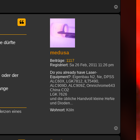
Nach
oben
e dürfte
medusa
Beiträge:
1117
Registriert:
Sa 26 Feb, 2011 11:26 pm
Do you already have Laser-
 oder der
Equipment?:
Eigenbau N2, Ne, DPSS
ALC60X, LGK7812, ILT5490,
ALC909D, ALC909Z, Omnichrome643
ange
China CO2
LGK 7626
und die übliche Handvoll kleine HeNe
und Dioden...
Wohnort:
Köln
Herzen eines
Nach
oben