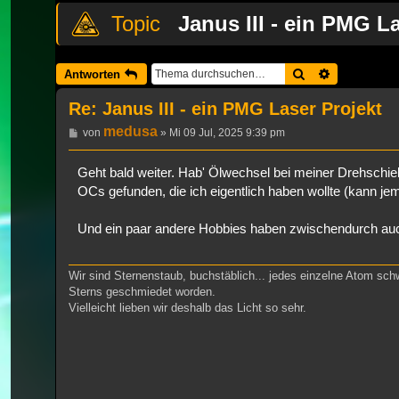
Janus III - ein PMG L
Suche
Erweiterte 
Antworten
Re: Janus III - ein PMG Laser Projekt
medusa
Beitrag
von
»
Mi 09 Jul, 2025 9:39 pm
Geht bald weiter. Hab' Ölwechsel bei meiner Drehschie
OCs gefunden, die ich eigentlich haben wollte (kann jem
Und ein paar andere Hobbies haben zwischendurch auch 
Wir sind Sternenstaub, buchstäblich... jedes einzelne Atom sch
Sterns geschmiedet worden.
Vielleicht lieben wir deshalb das Licht so sehr.