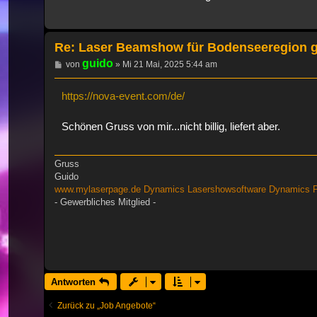
Re: Laser Beamshow für Bodenseeregion 
guido
Beitrag
von
»
Mi 21 Mai, 2025 5:44 am
https://nova-event.com/de/
Schönen Gruss von mir...nicht billig, liefert aber.
Gruss
Guido
www.mylaserpage.de
Dynamics Lasershowsoftware
Dynamics P
- Gewerbliches Mitglied -
Antworten
Zurück zu „Job Angebote“