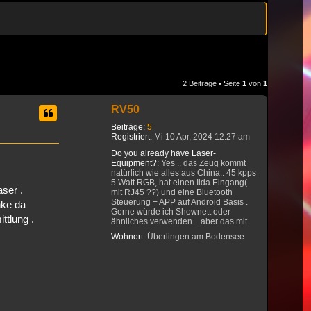
2 Beiträge • Seite
1
von
1
RV50
Beiträge:
5
Registriert:
Mi 10 Apr, 2024 12:27 am
Do you already have Laser-
Equipment?:
Yes .. das Zeug kommt
natürlich wie alles aus China.. 45 kpps
5 Watt RGB, hat einen Ilda Eingang(
ser .
mit RJ45 ??) und eine Bluetooth
Steuerung + APP auf Android Basis .
nke da
Gerne würde ich Shownett oder
ttlung .
ähnliches verwenden .. aber das mit
RJ45 verwirrt mich .. geht jetzt direkt
Wohnort:
Überlingen am Bodensee
oder nicht .. naja .. Fragen über Fragen
.. dazu kommen noch 1500 Watt Nebel
Maschine und 2x Moving Heads 240
Watt LED