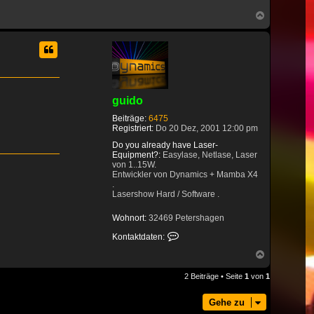
Nach
oben
guido
Beiträge:
6475
Registriert:
Do 20 Dez, 2001 12:00 pm
Do you already have Laser-
Equipment?:
Easylase, Netlase, Laser
von 1..15W.
Entwickler von Dynamics + Mamba X4
.
Lasershow Hard / Software .
Wohnort:
32469 Petershagen
Kontaktdaten von guido
Kontaktdaten:
Nach
oben
2 Beiträge • Seite
1
von
1
Gehe zu