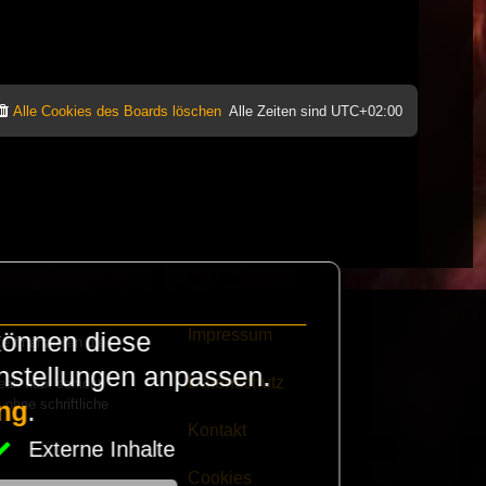
Alle Cookies des Boards löschen
Alle Zeiten sind
UTC+02:00
Impressum
können diese
e finanzieren die
instellungen anpassen.
Datenschutz
eak habt schickt
 ohne schriftliche
ng
.
Kontakt
Externe Inhalte
Cookies