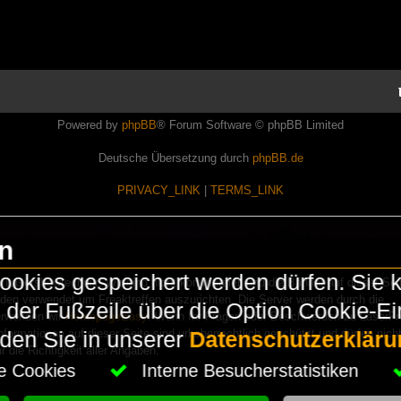
Powered by
phpBB
® Forum Software © phpBB Limited
Deutsche Übersetzung durch
phpBB.de
PRIVACY_LINK
|
TERMS_LINK
en
okies gespeichert werden dürfen. Sie 
Lasershowtechnik. Wir sind nicht kommerziell und die Banner auf dieser Seit
rden verwendet um Freaktreffen auszurichten. Die Server werden durch die
in der Fußzeile über die Option Cookie-E
erwenden wir
HomepageEasy
. Wenn Ihr Fragen oder Beschwerden zu LaserFr
nformationen auf dieser Seite sind urheberrechtlich geschützt und dürfen nicht
nden Sie in unserer
Datenschutzerkläru
die Richtigkeit aller Angaben.
che Cookies
Interne Besucherstatistiken