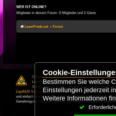
WER IST ONLINE?
Mitglieder in diesem Forum: 0 Mitglieder und 2 Gäste
LaserFreak.net
Forum
Cookie-Einstellung
© Copyright 2025 - LaserFreak.net
Bestimmen Sie welche Co
LaserFreak ist ein freies und offenes Forum zum Thema 
Server und den Traffic. Einnahmen von Fan Artikeln we
Einstellungen jederzeit 
LiquiNUX Software GmbH Berlin
gehostet und betreut. Als CMS v
und einfach eine Mail oder verwendet unser Kontaktformular. Alle I
Weitere Informationen fi
Genehmigung verwendet werden. Wir übernehmen keine Gewähr für 
Erforderli