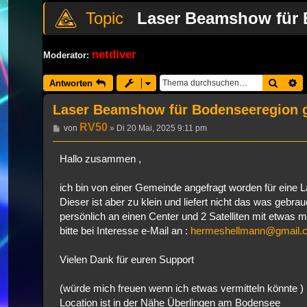
Laser Beamshow für 
netdiver
Moderator:
Suche
E
Antworten
Laser Beamshow für Bodenseeregion 
RV50
Beitrag
von
»
Di 20 Mai, 2025 9:11 pm
Hallo zusammen ,
ich bin von einer Gemeinde angefragt worden für eine L
Dieser ist aber zu klein und liefert nicht das was geb
persönlich an einen Center und 2 Satelliten mit etwas m
bitte bei Interesse e-Mail an :
hermeshellmann@gmail.
Vielen Dank für euren Support
(würde mich freuen wenn ich etwas vermitteln könnte )
Location ist in der Nähe Überlingen am Bodensee