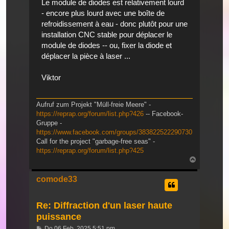
Le module de diodes est relativement lourd
- encore plus lourd avec une boîte de
refroidissement à eau - donc plutôt pour une
installation CNC stable pour déplacer le
module de diodes -- ou, fixer la diode et
déplacer la pièce à laser ...
Viktor
Aufruf zum Projekt "Müll-freie Meere" -
https://reprap.org/forum/list.php?426
-- Facebook-
Gruppe -
https://www.facebook.com/groups/383822522290730
Call for the project "garbage-free seas" -
https://reprap.org/forum/list.php?425
Nach
oben
comode33
Re: Diffraction d'un laser haute
puissance
Beitrag
Do 06 Feb, 2025 5:51 pm