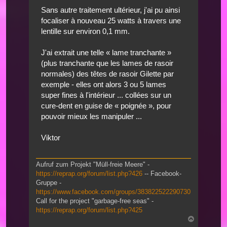
Sans autre traitement ultérieur, j'ai pu ainsi
focaliser à nouveau 25 watts à travers une
lentille sur environ 0,1 mm.
J'ai extrait une telle « lame tranchante »
(plus tranchante que les lames de rasoir
normales) des têtes de rasoir Gilette par
exemple - elles ont alors 3 ou 5 lames
super fines à l'intérieur ... collées sur un
cure-dent en guise de « poignée », pour
pouvoir mieux les manipuler ...
Viktor
Aufruf zum Projekt "Müll-freie Meere" -
https://reprap.org/forum/list.php?426
-- Facebook-
Gruppe -
https://www.facebook.com/groups/383822522290730
Call for the project "garbage-free seas" -
https://reprap.org/forum/list.php?425
Nach