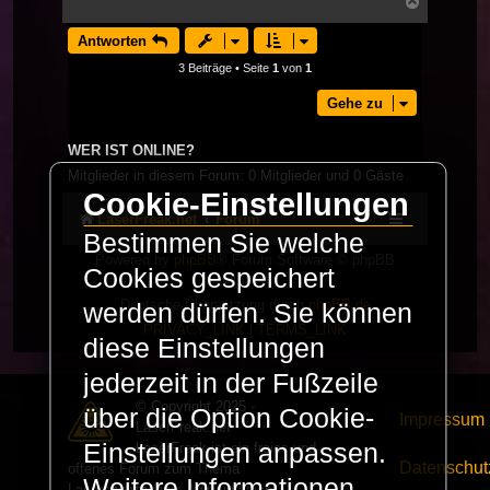
Nach
oben
Antworten
3 Beiträge • Seite
1
von
1
Gehe zu
WER IST ONLINE?
Mitglieder in diesem Forum: 0 Mitglieder und 0 Gäste
Cookie-Einstellungen
LaserFreak.net
Forum
Bestimmen Sie welche
Powered by
phpBB
® Forum Software © phpBB
Cookies gespeichert
Limited
Deutsche Übersetzung durch
phpBB.de
werden dürfen. Sie können
PRIVACY_LINK
|
TERMS_LINK
diese Einstellungen
jederzeit in der Fußzeile
© Copyright 2025 -
über die Option Cookie-
Impressum
LaserFreak.net
Einstellungen anpassen.
LaserFreak ist ein freies und
Datenschut
offenes Forum zum Thema
Weitere Informationen
Lasershowtechnik. Wir sind nicht