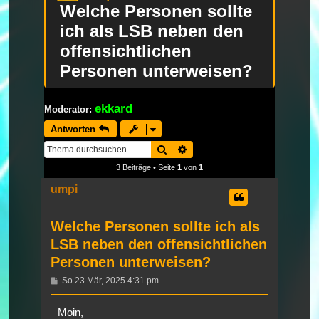
Welche Personen sollte
ich als LSB neben den
offensichtlichen
Personen unterweisen?
ekkard
Moderator:
Antworten
Suche
Erweiterte Suche
3 Beiträge • Seite
1
von
1
umpi
Welche Personen sollte ich als
LSB neben den offensichtlichen
Personen unterweisen?
Beitrag
So 23 Mär, 2025 4:31 pm
Moin,