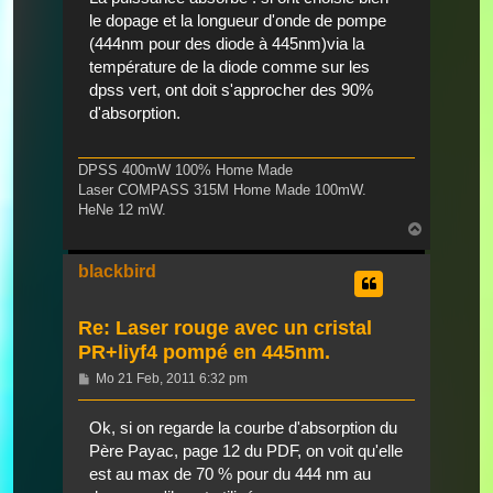
le dopage et la longueur d'onde de pompe
(444nm pour des diode à 445nm)via la
température de la diode comme sur les
dpss vert, ont doit s'approcher des 90%
d'absorption.
DPSS 400mW 100% Home Made
Laser COMPASS 315M Home Made 100mW.
HeNe 12 mW.
Nach
oben
blackbird
Re: Laser rouge avec un cristal
PR+liyf4 pompé en 445nm.
Beitrag
Mo 21 Feb, 2011 6:32 pm
Ok, si on regarde la courbe d'absorption du
Père Payac, page 12 du PDF, on voit qu'elle
est au max de 70 % pour du 444 nm au