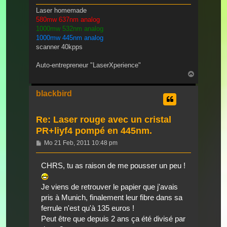
Laser homemade
580mw 637nm analog
1000mw 532nm analog
1000mw 445nm analog
scanner 40kpps
Auto-entrepreneur "LaserXperience"
Nach
oben
blackbird
Re: Laser rouge avec un cristal
PR+liyf4 pompé en 445nm.
Beitrag
Mo 21 Feb, 2011 10:48 pm
CHRS, tu as raison de me pousser un peu !
Je viens de retrouver le papier que j'avais
pris à Munich, finalement leur fibre dans sa
ferrule n'est qu'à 135 euros !
Peut être que depuis 2 ans ça été divisé par