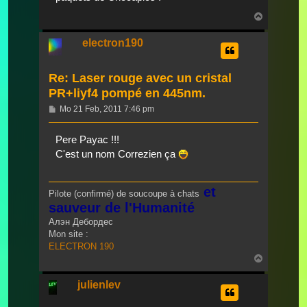
Nach
oben
electron190
Re: Laser rouge avec un cristal
PR+liyf4 pompé en 445nm.
Beitrag
Mo 21 Feb, 2011 7:46 pm
Pere Payac !!!
C'est un nom Correzien ça
et
Pilote (confirmé) de soucoupe à chats
sauveur de l'Humanité
Алэн Дебордес
Mon site :
ELECTRON 190
Nach
oben
julienlev