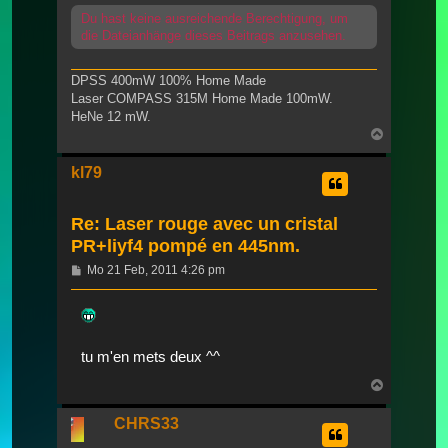
Du hast keine ausreichende Berechtigung, um
die Dateianhänge dieses Beitrags anzusehen.
DPSS 400mW 100% Home Made
Laser COMPASS 315M Home Made 100mW.
HeNe 12 mW.
Nach
oben
kl79
Re: Laser rouge avec un cristal
PR+liyf4 pompé en 445nm.
Beitrag
Mo 21 Feb, 2011 4:26 pm
tu m'en mets deux ^^
Nach
oben
CHRS33