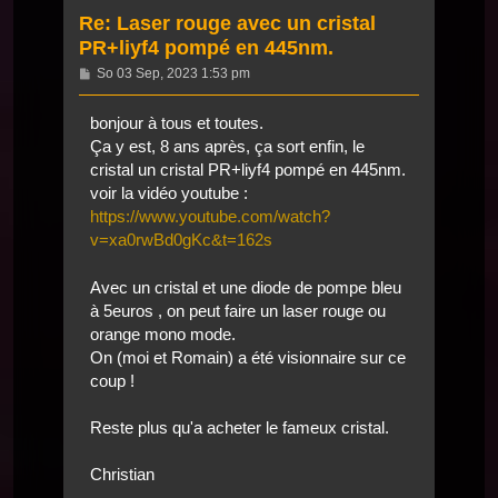
Re: Laser rouge avec un cristal
PR+liyf4 pompé en 445nm.
Beitrag
So 03 Sep, 2023 1:53 pm
bonjour à tous et toutes.
Ça y est, 8 ans après, ça sort enfin, le
cristal un cristal PR+liyf4 pompé en 445nm.
voir la vidéo youtube :
https://www.youtube.com/watch?
v=xa0rwBd0gKc&t=162s
Avec un cristal et une diode de pompe bleu
à 5euros , on peut faire un laser rouge ou
orange mono mode.
On (moi et Romain) a été visionnaire sur ce
coup !
Reste plus qu'a acheter le fameux cristal.
Christian