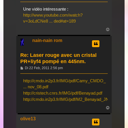
Une vidéo intéressante :
http://www.youtube.com/watch?
v=3oLdCNe8 ... ded#at=189
Nach
oben
nain-nain rom
Re: Laser rouge avec un cristal
PR+liyf4 pompé en 445nm.
Beitrag
Di 22 Feb, 2011 2:56 pm
http://cmdo.in2p3.fr/IMG/pdf/Camy_CMDO_
... nov_08.pdf
http://cristech.cnrs.fr/IMG/pdf/Benayad.pdf
http://cmdo.in2p3.fr/IMG/pdf/M2_Benayad_JNCO_2009.
Nach
oben
olive13