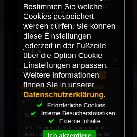
Bestimmen Sie welche
/6mm de long avec anti-reflet pour le bleu
fait quant mème 480euros.
Cookies gespeichert
werden dürfen. Sie können
Je vais voir si je le trouve ailleurs moins
chère (chinois).
diese Einstellungen
jederzeit in der Fußzeile
Christian
über die Option Cookie-
Nach
Einstellungen anpassen.
oben
blackbird
Weitere Informationen
finden Sie in unserer
Re: Laser rouge avec un cristal
Datenschutzerklärung
.
PR+liyf4 pompé en 445nm.
Beitrag
Di 19 Sep, 2023 3:46 pm
Erforderliche Cookies
Interne Besucherstatistiken
Salut,
Externe Inhalte
Moi, j'essaierais bien un supercontinuum
avec une fibre multimode comme dans les
Ich akzeptiere