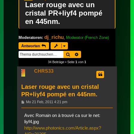
Laser rouge avec un
cristal PR+liyf4 pompé
en 445nm.
dj_richu
Moderatoren:
,
Moderator (French Zone)
Antworten
Suche
Erweiterte Suche
34 Beiträge • Seite
1
von
1
CHRS33
Laser rouge avec un cristal
PR+liyf4 pompé en 445nm.
Beitrag
Mo 21 Feb, 2011 4:21 pm
Avec Romain on à trouvé ca sur le net:
liyf4.jpg
http://www.photonics.com/Article.aspx?