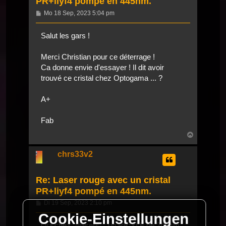
PR+liyf4 pompé en 445nm.
Beitrag
Mo 18 Sep, 2023 5:04 pm
Salut les gars !
Merci Christian pour ce déterrage !
Ca donne envie d'essayer ! Il dit avoir
trouvé ce cristal chez Optogama ... ?
A+
Fab
Nach
oben
chrs33v2
Re: Laser rouge avec un cristal
PR+liyf4 pompé en 445nm.
Beitrag
Di 19 Sep, 2023 2:10 pm
Cookie-Einstellungen
Oui chez "4lasers" , un PR:YLF de 2/2mm