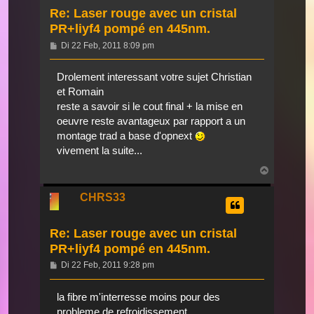
Re: Laser rouge avec un cristal
PR+liyf4 pompé en 445nm.
Beitrag
Di 22 Feb, 2011 8:09 pm
Drolement interessant votre sujet Christian
et Romain
reste a savoir si le cout final + la mise en
oeuvre reste avantageux par rapport a un
montage trad a base d'opnext
vivement la suite...
Nach
oben
CHRS33
Re: Laser rouge avec un cristal
PR+liyf4 pompé en 445nm.
Beitrag
Di 22 Feb, 2011 9:28 pm
la fibre m'interresse moins pour des
probleme de refroidissement.