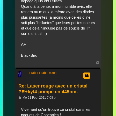
dopage qu'ils ont utilisés ...
Quand à la pente, à mon humble avis, elle
restera au mieux la même avec des diodes
plus puissantes (à moins que celles ci ne
soit plus "brillantes" que leurs petites soeurs
et que cela n'induise pas de soucis de T°
sur le cristal ...)
A+
BlackBird
Nach
oben
nain-nain rom
Re: Laser rouge avec un cristal
PR+liyf4 pompé en 445nm.
Beitrag
Mo 21 Feb, 2011 7:08 pm
Vivement qu'on trouve ce cristal dans les
paquets de Chocapics !