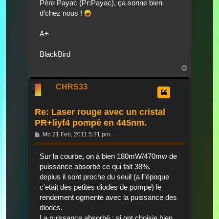
Père Payac (Pr:Payac), ça sonne bien
d'chez nous !
A+
BlackBird
Nach
oben
CHRS33
Re: Laser rouge avec un cristal
PR+liyf4 pompé en 445nm.
Beitrag
Mo 21 Feb, 2011 5:31 pm
Sur la courbe, on à bien 180mW/470mw de
puissance absorbé ce qui fait 38%.
deplus il sont proche du seuil (a l"époque
c'etait des petites diodes de pompe) le
rendement ogmente avec la puissance des
diodes.
La puissance absorbé : si ont choisie bien