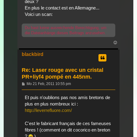
deux ?
En plus le contact est en Allemagne...
Voici un scan:
Du hast keine ausreichende Berechtigung, um
die Dateianhänge dieses Beitrags anzusehen.
Nach
oben
blackbird
Re: Laser rouge avec un cristal
PR+liyf4 pompé en 445nm.
Beitrag
Mo 21 Feb, 2011 10:55 pm
Et puis n'oublions pas nos amis bretons de
plus en plus nombreux ici :
http://leverrefluore.com/
C'est le fabricant français de ces fameuses
fibres ! (comment on dit cocorico en breton
?
)