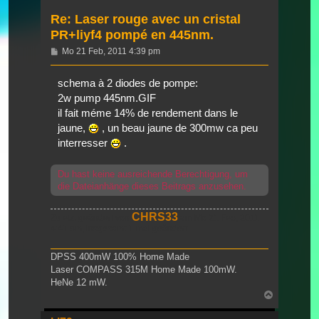
Re: Laser rouge avec un cristal
PR+liyf4 pompé en 445nm.
Beitrag
Mo 21 Feb, 2011 4:39 pm
schema à 2 diodes de pompe:
2w pump 445nm.GIF
il fait méme 14% de rendement dans le
jaune,
, un beau jaune de 300mw ca peu
interresser
.
Du hast keine ausreichende Berechtigung, um
die Dateianhänge dieses Beitrags anzusehen.
CHRS33
Zuletzt geändert von
am Mo 21 Feb, 2011
4:41 pm, insgesamt 1-mal geändert.
DPSS 400mW 100% Home Made
Laser COMPASS 315M Home Made 100mW.
HeNe 12 mW.
Nach
oben