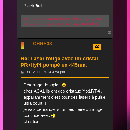
BlackBird
Du hast keine ausreichende Berechtigung, um
die Dateianhänge dieses Beitrags anzusehen.
Nach
oben
CHRS33
Re: Laser rouge avec un cristal
PR+liyf4 pompé en 445nm.
Beitrag
Do 12 Jun, 2014 4:54 pm
Déterrage de topic!!
chez ACAL ils ont des cristaux:Yb:LiYF4 ,
apparamment c'est pour des lasers à pulse
ultra court !!
je vais demander si on peut faire du rouge
continue avec
!
christian.