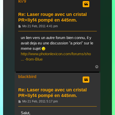
kl79
Re: Laser rouge avec un cristal
PR+liyf4 pompé en 445nm.
Beitrag
Mo 21 Feb, 2011 4:41 pm
un lien vers un autre forum bien connu, il y
avait deja eu une discussion "a priori" sur le
meme sujet
http://www.photonlexicon.com/forums/sho
... -from-Blue
Nach
oben
blackbird
Re: Laser rouge avec un cristal
PR+liyf4 pompé en 445nm.
Beitrag
Mo 21 Feb, 2011 5:17 pm
Salut,