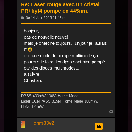
Re: Laser rouge avec un cristal
PR+liyf4 pompé en 445nm.
Beitrag
So 14 Jun, 2015 11:43 pm
bonjour,
pas de nouvelle neuve!
mais je cherche toujours," un jour je l'aurais
!"
oui, une diode de pompe multimode ça
pourrais le faire, les dpss sont bien pompé
par des diodes multimodes...
a suivre !!
Christian.
DPSS 400mW 100% Home Made
Laser COMPASS 315M Home Made 100mW.
HeNe 12 mW.
Nach
oben
chrs33v2