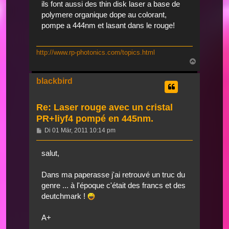
ils font aussi des thin disk laser a base de
polymere organique dope au colorant,
pompe a 444nm et lasant dans le rouge!
http://www.rp-photonics.com/topics.html
Nach
oben
blackbird
Re: Laser rouge avec un cristal
PR+liyf4 pompé en 445nm.
Beitrag
Di 01 Mär, 2011 10:14 pm
salut,
Dans ma paperasse j'ai retrouvé un truc du
genre ... à l'époque c'était des francs et des
deutchmark !
A+