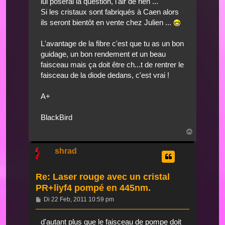
lui poserai la question, l'air de rien ...
Si les cristaux sont fabriqués à Caen alors
ils seront bientôt en vente chez Julien ...
L'avantage de la fibre c'est que tu as un bon
guidage, un bon rendement et un beau
faisceau mais ça doit être ch...t de rentrer le
faisceau de la diode dedans, c'est vrai !
A+
BlackBird
Nach
oben
shrad
Re: Laser rouge avec un cristal
PR+liyf4 pompé en 445nm.
Beitrag
Di 22 Feb, 2011 10:59 pm
d'autant plus que le faisceau de pompe doit