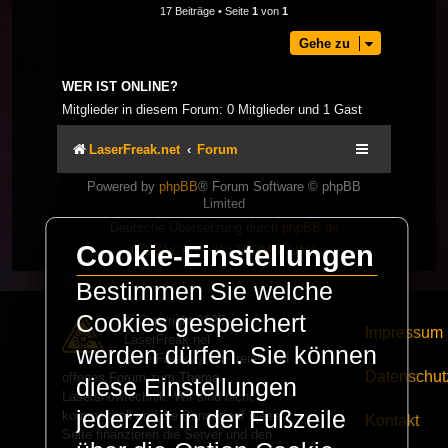
17 Beiträge • Seite
1
von
1
Gehe zu
WER IST ONLINE?
Mitglieder in diesem Forum: 0 Mitglieder und 1 Gast
LaserFreak.net
Forum
Powered by
phpBB
® Forum Software © phpBB
Limited
Deutsche Übersetzung durch
phpBB.de
Cookie-Einstellungen
PRIVACY_LINK
|
TERMS_LINK
Bestimmen Sie welche
Cookies gespeichert
© Copyright 2025 -
Impressum
LaserFreak.net
werden dürfen. Sie können
LaserFreak ist ein freies und
Datenschut
offenes Forum zum Thema
diese Einstellungen
Lasershowtechnik. Wir sind nicht
jederzeit in der Fußzeile
kommerziell und die Banner auf dieser
Kontakt
Seite finanzieren die Server und den