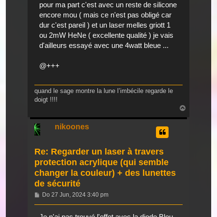
pour ma part c'est avec un reste de silicone
encore mou ( mais ce n'est pas obligé car
dur c'est pareil ) et un laser melles griott 1
ou 2mW HeNe ( excellente qualité ) je vais
d'ailleurs essayé avec une 4watt bleue ...
@+++
quand le sage montre la lune l’imbécile regarde le
doigt !!!!
Nach
oben
nikoones
Re: Regarder un laser à travers
protection acrylique (qui semble
changer la couleur) + des lunettes
de sécurité
Beitrag
Do 27 Jun, 2024 3:40 pm
Je n'ai pas trouvé l'effet avec la diode Bleu