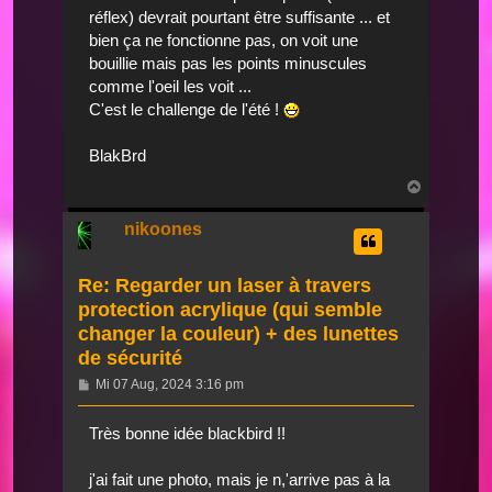
réflex) devrait pourtant être suffisante ... et
bien ça ne fonctionne pas, on voit une
bouillie mais pas les points minuscules
comme l'oeil les voit ...
C'est le challenge de l'été !
BlakBrd
Nach
oben
nikoones
Re: Regarder un laser à travers
protection acrylique (qui semble
changer la couleur) + des lunettes
de sécurité
Beitrag
Mi 07 Aug, 2024 3:16 pm
Très bonne idée blackbird !!
j'ai fait une photo, mais je n,'arrive pas à la