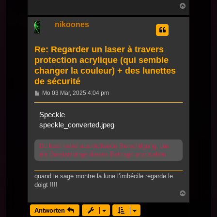
Nach
oben
nikoones
Re: Regarder un laser à travers
protection acrylique (qui semble
changer la couleur) + des lunettes
de sécurité
Beitrag
Mo 03 Mär, 2025 4:04 pm
Speckle
speckle_converted.jpeg
Du hast keine ausreichende Berechtigung, um
die Dateianhänge dieses Beitrags anzusehen.
quand le sage montre la lune l’imbécile regarde le
doigt !!!!
Nach
oben
Antworten