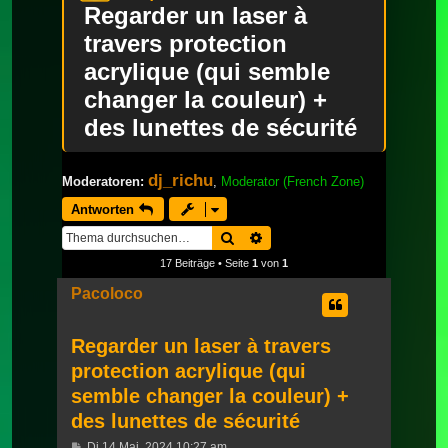
Regarder un laser à
travers protection
acrylique (qui semble
changer la couleur) +
des lunettes de sécurité
dj_richu
Moderatoren:
,
Moderator (French Zone)
Antworten
Suche
Erweiterte Suche
17 Beiträge • Seite
1
von
1
Pacoloco
Regarder un laser à travers
protection acrylique (qui
semble changer la couleur) +
des lunettes de sécurité
Beitrag
Di 14 Mai, 2024 10:27 am