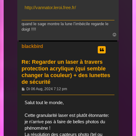
http://vannator.leroi.free.fr/
quand le sage montre la lune l’imbécile regarde le
doigt !!!!
Nach
oben
blackbird
Re: Regarder un laser à travers
protection acrylique (qui semble
changer la couleur) + des lunettes
de sécurité
Beitrag
Di 06 Aug, 2024 7:12 pm
Salut tout le monde,
Cette granularité laser est plutôt étonnante:
je n'arrive pas à faire de belles photos du
phénomène !
La résolution des capteurs photo (tel ou