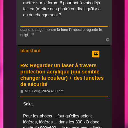
mettre sur le forum !! pourtant j'avais déjà
fait ça (mettre des photo) on dirait qu'il y a
eu du changement ?
quand le sage montre la lune l’imbécile regarde le
doigt !!!!
Nach
oben
blackbird
Re: Regarder un laser à travers
protection acrylique (qui semble
changer la couleur) + des lunettes
de sécurité
Beitrag
Mi 07 Aug, 2024 4:38 pm
Salut,
Pour les photos, il faut qu'elles soient
légères, légères ... dans les 300 kO donc
plutôt du 800x600 ... je ne sais pas la limite