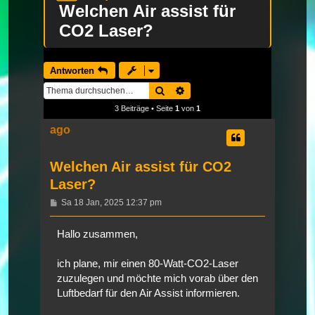
Welchen Air assist für
CO2 Laser?
Antworten
Suche
Erweiterte Suche
3 Beiträge • Seite
1
von
1
ago
Welchen Air assist für CO2
Laser?
Beitrag
Sa 18 Jan, 2025 12:37 pm
Hallo zusammen,
ich plane, mir einen 80-Watt-CO2-Laser
zuzulegen und möchte mich vorab über den
Luftbedarf für den Air Assist informieren.