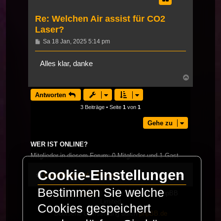
Re: Welchen Air assist für CO2
Laser?
Beitrag
Sa 18 Jan, 2025 5:14 pm
Alles klar, danke
Nach
oben
Antworten
3 Beiträge • Seite
1
von
1
Gehe zu
WER IST ONLINE?
Mitglieder in diesem Forum: 0 Mitglieder und 1 Gast
Cookie-Einstellungen
LaserFreak.net
Forum
Bestimmen Sie welche
Powered by
phpBB
® Forum Software © phpBB
Limited
Cookies gespeichert
Deutsche Übersetzung durch
phpBB.de