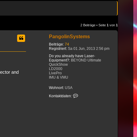
2 Beiträge • Seite
1
von
1
PangolinSystems
Beiträge:
74
Registriert:
Sa 01 Jun, 2013 2:56 pm
Do you already have Laser-
Equipment?:
BEYOND Ultimate
QuickShow
LD2000
jector and
LivePro
IMU & VMU
Wohnort:
USA
Kontaktdaten von PangolinSyst
Kontaktdaten: