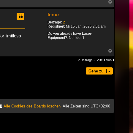
Nach
oben
fenxz
Beiträge:
2
Registriert:
Mi 15 Jan, 2025 2:51 am
Do you already have Laser-
or limitless
Equipment?:
No I don't
Nach
oben
2 Beiträge • Seite
1
von
1
Gehe zu
Alle Cookies des Boards löschen
Alle Zeiten sind
UTC+02:00