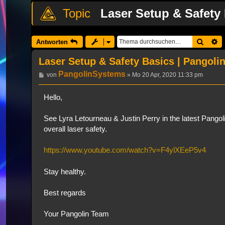
Laser Setup & Safety 
Suche
E
Antworten
Laser Setup & Safety Basics | Pangoli
PangolinSystems
Beitrag
von
»
Mo 20 Apr, 2020 11:33 pm
Hello,
See Lyra Letourneau & Justin Perry in the latest Pangoli
overall laser safety.
https://www.youtube.com/watch?v=F4ylXEeP5v4
Stay healthy.
Best regards
Your Pangolin Team