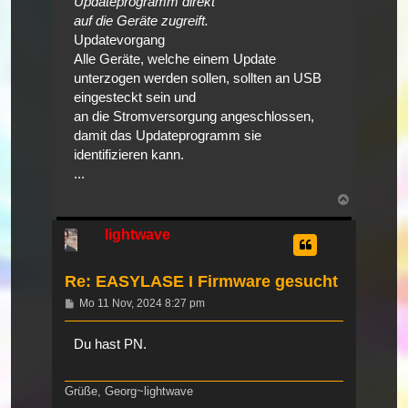
Updateprogramm direkt
auf die Geräte zugreift.
Updatevorgang
Alle Geräte, welche einem Update
unterzogen werden sollen, sollten an USB
eingesteckt sein und
an die Stromversorgung angeschlossen,
damit das Updateprogramm sie
identifizieren kann.
...
Nach
oben
lightwave
Re: EASYLASE I Firmware gesucht
Beitrag
Mo 11 Nov, 2024 8:27 pm
Du hast PN.
Grüße, Georg~lightwave