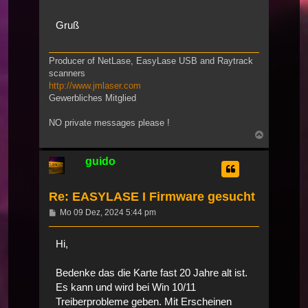
Gruß
Producer of NetLase, EasyLase USB and Raytrack
scanners
http://www.jmlaser.com
Gewerbliches Mitglied
NO private messages please !
Nach
oben
guido
Re: EASYLASE I Firmware gesucht
Beitrag
Mo 09 Dez, 2024 5:44 pm
Hi,
Bedenke das die Karte fast 20 Jahre alt ist.
Es kann und wird bei Win 10/11
Treiberprobleme geben. Mit Erscheinen