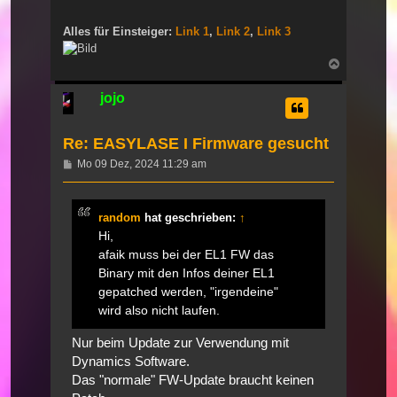
Alles für Einsteiger:
Link 1
,
Link 2
,
Link 3
Nach
oben
jojo
Re: EASYLASE I Firmware gesucht
Beitrag
Mo 09 Dez, 2024 11:29 am
random
hat geschrieben:
↑
Hi,
afaik muss bei der EL1 FW das
Binary mit den Infos deiner EL1
gepatched werden, "irgendeine"
wird also nicht laufen.
Nur beim Update zur Verwendung mit
Dynamics Software.
Das "normale" FW-Update braucht keinen