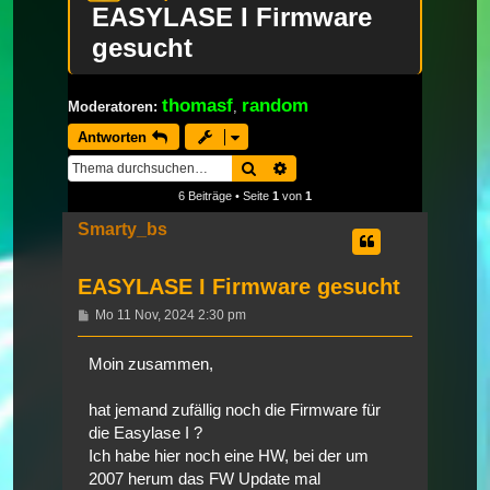
EASYLASE I Firmware
gesucht
thomasf
random
Moderatoren:
,
Antworten
Suche
Erweiterte Suche
6 Beiträge • Seite
1
von
1
Smarty_bs
EASYLASE I Firmware gesucht
Beitrag
Mo 11 Nov, 2024 2:30 pm
Moin zusammen,
hat jemand zufällig noch die Firmware für
die Easylase I ?
Ich habe hier noch eine HW, bei der um
2007 herum das FW Update mal