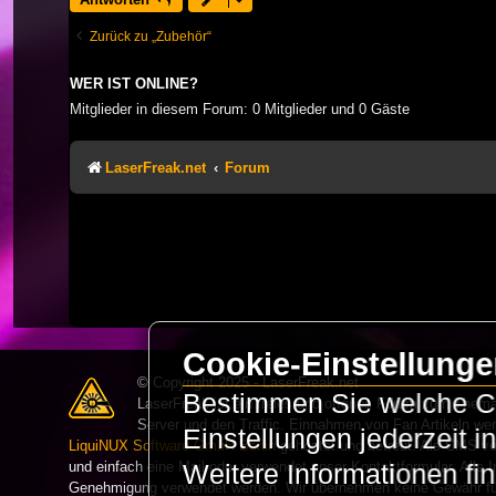
Zurück zu „Zubehör“
WER IST ONLINE?
Mitglieder in diesem Forum: 0 Mitglieder und 0 Gäste
LaserFreak.net
Forum
Cookie-Einstellung
© Copyright 2025 - LaserFreak.net
Bestimmen Sie welche Co
LaserFreak ist ein freies und offenes Forum zum Thema 
Server und den Traffic. Einnahmen von Fan Artikeln we
Einstellungen jederzeit 
LiquiNUX Software GmbH Berlin
gehostet und betreut. Als CMS v
und einfach eine Mail oder verwendet unser Kontaktformular. Alle I
Weitere Informationen fi
Genehmigung verwendet werden. Wir übernehmen keine Gewähr für 