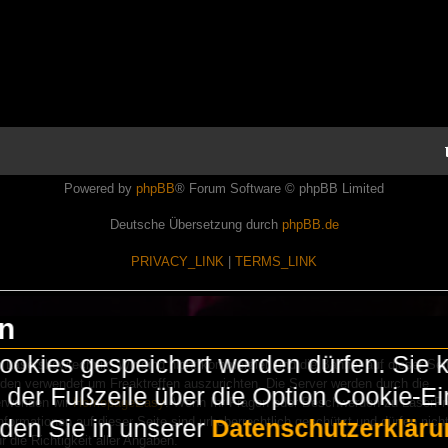
Powered by
phpBB
® Forum Software © phpBB Limited
Deutsche Übersetzung durch
phpBB.de
PRIVACY_LINK
|
TERMS_LINK
en
okies gespeichert werden dürfen. Sie 
Lasershowtechnik. Wir sind nicht kommerziell und die Banner auf dieser Seit
rden verwendet um Freaktreffen auszurichten. Die Server werden durch die
in der Fußzeile über die Option Cookie-E
erwenden wir
HomepageEasy
. Wenn Ihr Fragen oder Beschwerden zu LaserFr
nformationen auf dieser Seite sind urheberrechtlich geschützt und dürfen nicht
nden Sie in unserer
Datenschutzerkläru
die Richtigkeit aller Angaben.