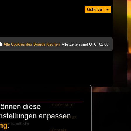
Gehe zu
Alle Cookies des Boards löschen
Alle Zeiten sind
UTC+02:00
Impressum
können diese
e finanzieren die
instellungen anpassen.
Datenschutz
eak habt schickt
 ohne schriftliche
ng
.
Kontakt