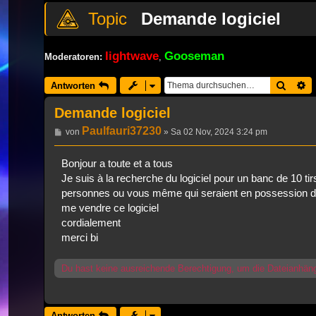
Demande logiciel
lightwave
Gooseman
Moderatoren:
,
Suche
E
Antworten
Demande logiciel
Paulfauri37230
Beitrag
von
»
Sa 02 Nov, 2024 3:24 pm
Bonjour a toute et a tous
Je suis à la recherche du logiciel pour un banc de 10 
personnes ou vous même qui seraient en possession de c
me vendre ce logiciel
cordialement
merci bi
Du hast keine ausreichende Berechtigung, um die Dateianhän
Antworten