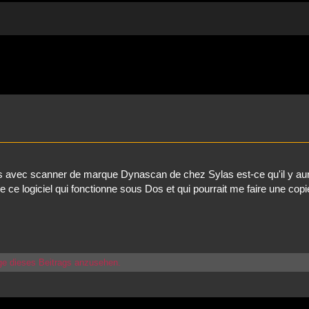
rweiterte Suche
tirs avec scanner de marque Dynascan de chez Sylas est-ce qu'il y aur
e logiciel qui fonctionne sous Dos et qui pourrait me faire une copi
ge dieses Beitrags anzusehen.