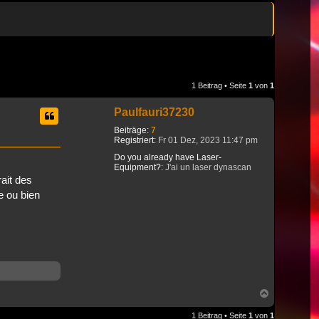
1 Beitrag • Seite
1
von
1
Paulfauri37230
Beiträge:
7
Registriert:
Fr 01 Dez, 2023 11:47 pm
Do you already have Laser-
Equipment?:
J'ai un laser dynascan
ait des
e ou bien
Nach
oben
1 Beitrag • Seite
1
von
1