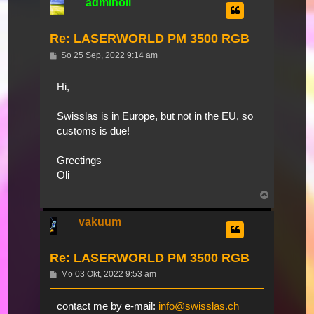
adminoli
Re: LASERWORLD PM 3500 RGB
Beitrag
So 25 Sep, 2022 9:14 am
Hi,
Swisslas is in Europe, but not in the EU, so
customs is due!
Greetings
Oli
Nach
oben
vakuum
Re: LASERWORLD PM 3500 RGB
Beitrag
Mo 03 Okt, 2022 9:53 am
contact me by e-mail:
info@swisslas.ch