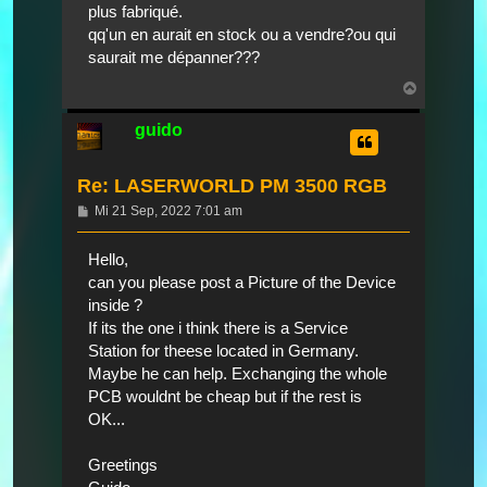
plus fabriqué.
qq'un en aurait en stock ou a vendre?ou qui
saurait me dépanner???
Nach
oben
guido
Re: LASERWORLD PM 3500 RGB
Beitrag
Mi 21 Sep, 2022 7:01 am
Hello,
can you please post a Picture of the Device
inside ?
If its the one i think there is a Service
Station for theese located in Germany.
Maybe he can help. Exchanging the whole
PCB wouldnt be cheap but if the rest is
OK...
Greetings