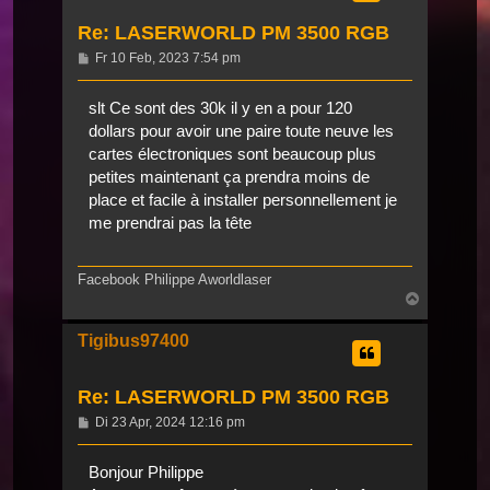
Re: LASERWORLD PM 3500 RGB
Beitrag
Fr 10 Feb, 2023 7:54 pm
slt Ce sont des 30k il y en a pour 120
dollars pour avoir une paire toute neuve les
cartes électroniques sont beaucoup plus
petites maintenant ça prendra moins de
place et facile à installer personnellement je
me prendrai pas la tête
Facebook Philippe Aworldlaser
Nach
oben
Tigibus97400
Re: LASERWORLD PM 3500 RGB
Beitrag
Di 23 Apr, 2024 12:16 pm
Bonjour Philippe