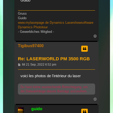
Guido
Gruss
Guido
www.mylaserpage.de
Dynamics Lasershowsoftware
Dynamics Phototour
- Gewerbliches Mitglied -
Nach
oben
Tigibus97400
Re: LASERWORLD PM 3500 RGB
Beitrag
Mi 21 Sep, 2022 6:52 pm
voici les photos de l'intérieur du laser
Du hast keine ausreichende Berechtigung, um
die Dateianhänge dieses Beitrags anzusehen.
Nach
oben
guido