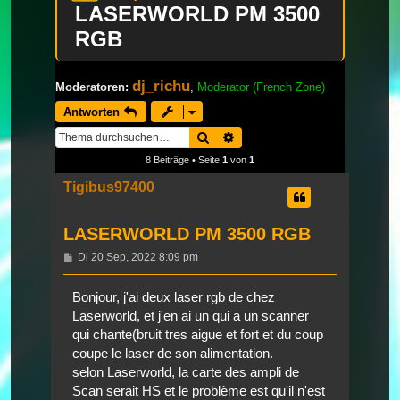
LASERWORLD PM 3500
RGB
dj_richu
Moderatoren:
,
Moderator (French Zone)
Antworten
Suche
Erweiterte Suche
8 Beiträge • Seite
1
von
1
Tigibus97400
LASERWORLD PM 3500 RGB
Beitrag
Di 20 Sep, 2022 8:09 pm
Bonjour, j'ai deux laser rgb de chez
Laserworld, et j'en ai un qui a un scanner
qui chante(bruit tres aigue et fort et du coup
coupe le laser de son alimentation.
selon Laserworld, la carte des ampli de
Scan serait HS et le problème est qu'il n'est