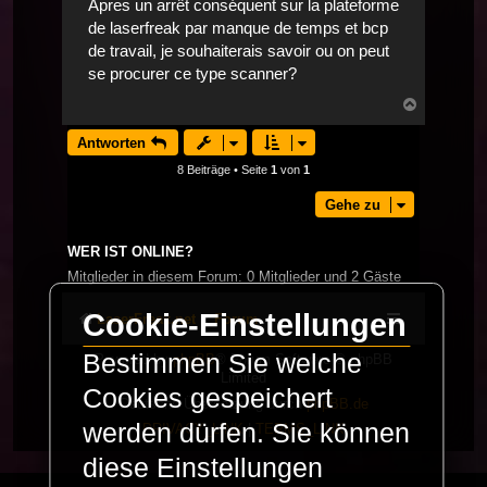
Apres un arrêt conséquent sur la plateforme
de laserfreak par manque de temps et bcp
de travail, je souhaiterais savoir ou on peut
se procurer ce type scanner?
Nach
oben
Antworten
8 Beiträge • Seite
1
von
1
Gehe zu
WER IST ONLINE?
Mitglieder in diesem Forum: 0 Mitglieder und 2 Gäste
Cookie-Einstellungen
LaserFreak.net
Forum
Bestimmen Sie welche
Powered by
phpBB
® Forum Software © phpBB
Limited
Cookies gespeichert
Deutsche Übersetzung durch
phpBB.de
werden dürfen. Sie können
PRIVACY_LINK
|
TERMS_LINK
diese Einstellungen