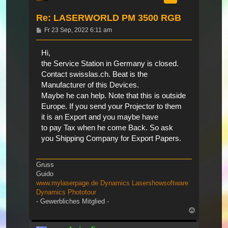
Re: LASERWORLD PM 3500 RGB
Beitrag
Fr 23 Sep, 2022 6:11 am
Hi,
the Service Station in Germany is closed.
Contact swisslas.ch. Beat is the
Manufacturer of this Devices.
Maybe he can help. Note that this is outside
Europe. If you send your Projector to them
it is an Export and you maybe have
to pay Tax when he come Back. So ask
you Shipping Company for Export Papers.
Gruss
Guido
www.mylaserpage.de
Dynamics Lasershowsoftware
Dynamics Phototour
- Gewerbliches Mitglied -
Nach
oben